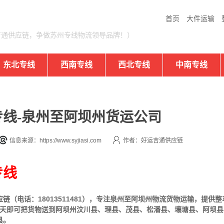
首页
大件运输
吉通供应链，争做苏州专线物流领导品牌！）
东北专线
西南专线
西北专线
中南专线
线-泉州至阿坝州货运公司
信息来源：https://www.syjiasi.com
作者：好运吉通供应链
专线
（电话：18013511481），专注泉州至阿坝州物流货物运输，提供
整
6天即可把货物送到阿坝州汶川县、理县、茂县、松潘县、壤塘县、阿坝
县。