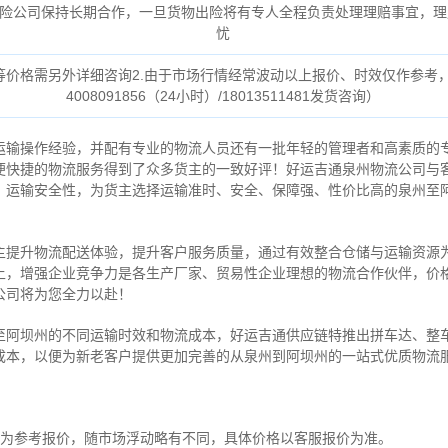
险公司保持长期合作，一旦货物出险将有专人全程负责处理理赔事宜，理
忧
货等价格需另外详细咨询2.由于市场行情经常波动以上报价、时效仅作参考
4008091856（24小时）/18013511481发货咨询）
运输操作经验，并配有专业的物流人员还有一批年轻的管理者和高素质的
便快捷的物流服务得到了众多货主的一致好评！好运吉通泉州物流公司与
、运输安全性，为货主选择运输准时、安全、保障强、性价比高的泉州至
。
主提升物流配送体验，提升客户服务质量，通过有效整合仓储与运输资源
上，增强企业竞争力是各生产厂家、贸易性企业理想的物流合作伙伴，价
公司将为您全力以赴！
至阿坝州的不同运输时效和物流成本，好运吉通供应链特推出拼车达、整
成本，以便为新老客户提供更加完善的从泉州到阿坝州的一站式优质物流
作为参考报价，随市场浮动略有不同，具体价格以客服报价为准。