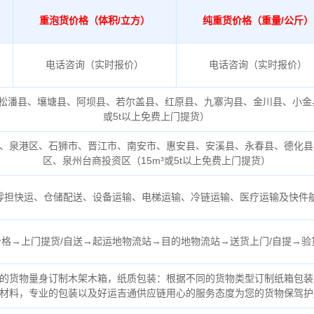
重泡货价格（体积/立方）
纯重货价格（重量/公斤）
电话咨询（实时报价）
电话咨询（实时报价）
松潘县、壤塘县、阿坝县、若尔盖县、红原县、九寨沟县、金川县、小金
或5t以上免费上门提货）
、泉港区、石狮市、晋江市、南安市、惠安县、安溪县、永春县、德化县
区、泉州台商投资区（
15m³或5t以上免费上门提货）
零担快运、仓储配送、设备运输、电梯运输、冷链运输、医疗运输及快件
格→上门提货/自送→起运地物流站→目的地物流站→送货上门/自提→验
的货物量身订制木架木箱，纸质包装：根据不同的货物类型订制纸箱包装
材料，专业的包装以及好运吉通供应链用心的服务态度为您的货物保驾护