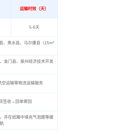
运输时效（天）
5-6天
县、黑水县、马尔康县（
15m³
、金门县、泉州经济技术开发
航空运输等物流运输服务
货签收→回单寄回
，并在纸箱中填充气泡膜等缓
航