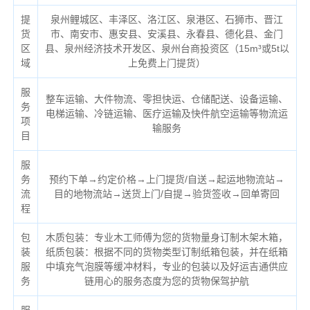
提
泉州鲤城区、丰泽区、洛江区、泉港区、石狮市、晋江
货
市、南安市、惠安县、安溪县、永春县、德化县、金门
区
县、泉州经济技术开发区、泉州台商投资区（
15m³或5t以
域
上免费上门提货）
服
整车运输、大件物流、零担快运、仓储配送、设备运输、
务
电梯运输、冷链运输、医疗运输及快件航空运输等物流运
项
输服务
目
服
务
预约下单→约定价格→上门提货/自送→起运地物流站→
流
目的地物流站→送货上门/自提→验货签收→回单寄回
程
包
木质包装：专业木工师傅为您的货物量身订制木架木箱，
装
纸质包装：根据不同的货物类型订制纸箱包装，并在纸箱
服
中填充气泡膜等缓冲材料，专业的包装以及好运吉通供应
务
链用心的服务态度为您的货物保驾护航