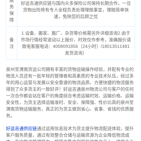
服
好运吉通供应链与国内众多保险公司保持长期合作，一旦
务
货物出险将有专人全程负责处理理赔事宜，理赔简单快
保
速，免除您的后顾之忧
障
1.设备、搬家、搬厂、杂货等价格需另外详细咨询2.由于
备
市场行情经常波动以上报价、时效仅作参考，准确报价请
注
致电客服电话：4008091856（24小时）/18013511481
发货咨询）
泉州至渭南货运公司拥有丰富的货物运输操作经验，并配有专业的
物流人员还有一批年轻的管理者和高素质的专业技术队伍，经过多
年的用心运营与发展以安全靠谱的物流品质、方便快捷的物流服务
得到了众多货主的一致好评！好运吉通泉州物流公司与客户的任何
一次合作都会站在客户的角度综合考虑运输时效、运输价格、运输
安全性，为货主选择运输准时、安全、保障强、性价比高的泉州至
渭南货物运输服务，真正的为货主做到省心、省事、省钱的优质服
务。
好运吉通供应链
通过运用信息技术为货主提升物流配送体验，提升
客户服务质量，通过有效整合仓储与运输资源为企业降低物流成