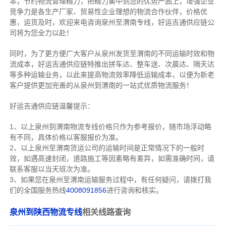
本，节约物流管理精力，把精力集中到您的优势产品上，增强企业
竞争力是各生产厂家、贸易性企业理想的物流合作伙伴，价格优
惠，运货及时，欢迎来电咨询泉州至渭南专线，好运吉通供应链公
司将为您全力以赴！
同时，为了更方便广大客户从泉州发货至渭南的不同运输时效和物
流成本，好运吉通供应链特推出拼车达、整车送、次晨达、隔天达
等多种运输业务，以此来提高物流效率降低运输成本，以便为新老
客户提供更加完善的从泉州到渭南的一站式优质物流服务！
好运吉通供应链温馨提示：
1、以上泉州到渭南物流专线价格只作为参考报价，随市场浮动略
有不同，具体价格以客服报价为准。
2、以上
泉州
至渭南货运公司的运输时间是正常情况下的一般时
效，如遇高速封闭，道路施工等因素略有差异，如需准确时间，请
联系客服以当天班次为准。
3、如果您在
泉州
至渭南运输服务过程中，有任何疑问，请拨打我
们的全国服务热线
4008091856
进行咨询和核实。
泉州到陕西物流专线
相关线路查询