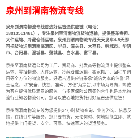
泉州到渭南物流专线
泉州到渭南物流专线首选好运吉通供应链（电话：
18013511481），专注泉州至渭南物流货物运输，提供
整车
零担、
大件运输、冷藏仓储运输。泉州到渭南物流专线天天发车4-5天即
可把货物送到渭南临渭区、华县、潼关县、大荔县、韩城市、华阴
市、合阳县、澄城县、蒲城县、白水县、富平县。
泉州至渭南货运公司为工厂、贸易商、批发商等物流货主提供整车
运输、零担物流、大件运输、冷藏仓储运输、搬家搬厂、回程车调
用等全方位的物流服务。好运吉通供应链
秉承“诚信为本的信誉”经
营理念，以“安全、快捷、准确、方便”为宗旨,以市场为导向，竭诚
为客户提供优质满意的服务
。
与多家保险公司签约合作也是本地物
流行业知名物流公司，您可以放心地把货托付好运吉通供应链！
泉州到渭南物流专线为您提供
24小时
货物查询、业务咨询、信息反
馈，在线订车等服务，您只要有货，无论何时、何地就能立即、就
地提供上门提货，安全、可靠、快速直达的货运服务。