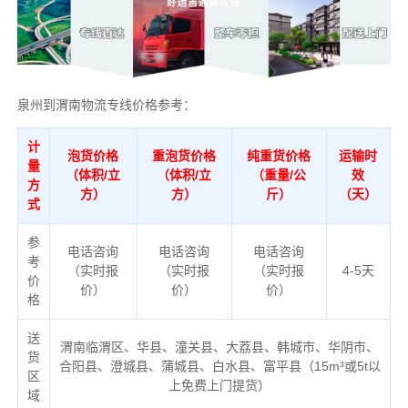
泉州到渭南物流专线价格参考：
计
泡货价格
重泡货价格
纯重货价格
运输时
量
（体积/立
（体积/立
（重量/公
效
方
方）
方）
斤）
（天）
式
参
电话咨询
电话咨询
电话咨询
考
（实时报
（实时报
（实时报
4-5天
价
价）
价）
价）
格
送
渭南临渭区、华县、潼关县、大荔县、韩城市、华阴市、
货
合阳县、澄城县、蒲城县、白水县、富平县（
15m³或5t以
区
上免费上门提货）
域