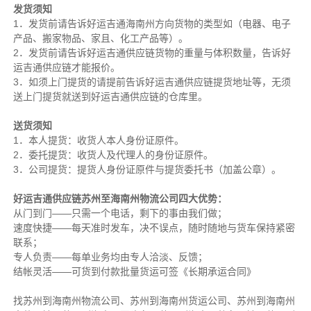
发货须知
1．发货前请告诉好运吉通海南州方向货物的类型如（电器、电子
产品、搬家物品、家且、化工产品等）。
2．发货前请告诉好运吉通供应链货物的重量与体积数量，告诉好
运吉通供应链才能报价。
3．如须上门提货的请提前告诉好运吉通供应链提货地址等，无须
送上门提货就送到好运吉通供应链的仓库里。
送货须知
1．本人提货：收货人本人身份证原件。
2．委托提货：收货人及代理人的身份证原件。
3．公司提货：提货人身份证原件与提货委托书（加盖公章）。
好运吉通供应链苏州至海南州物流公司四大优势：
从门到门——只需一个电话，剩下的事由我们做；
速度快捷——每天准时发车，决不误点，随时随地与货车保持紧密
联系；
专人负责——每单业务均由专人洽淡、反馈；
结帐灵活——可货到付款批量货运可签《长期承运合同》
找苏州到海南州物流公司、苏州到海南州货运公司、苏州到海南州