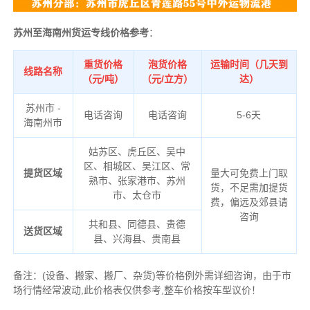
苏州至海南州货运专线价格参考
：
重货价格
泡货价格
运输时间（几天到
线路名称
（元/吨）
（元/立方）
达）
苏州市 -
电话咨询
电话咨询
5-6天
海南州市
姑苏区、虎丘区、吴中
区、相城区、吴江区、常
提货区域
量大可免费上门取
熟市、张家港市、苏州
货，不足需加提货
市、太仓市
费，
偏远及郊县请
咨询
共和县、同德县、贵德
送货区域
县、兴海县、贵南县
备注
：
(设备、搬家、搬厂、杂货)等价格例外需详细咨询，由于市
场行情经常波动,此价格表仅供参考,整车价格按车型议价！