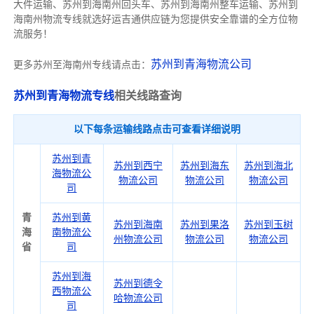
大件运输、苏州到海南州回头车、苏州到海南州整车运输、苏州到
海南州物流专线就选好运吉通供应链为您提供安全靠谱的全方位物
流服务！
苏州到青海物流公司
更多苏州至海南州专线请点击：
苏州到青海物流专线
相关线路查询
以下每条运输线路点击可查看详细说明
苏州到青
苏州到西宁
苏州到海东
苏州到海北
海物流公
物流公司
物流公司
物流公司
司
青
苏州到黄
苏州到海南
苏州到果洛
苏州到玉树
海
南物流公
州物流公司
物流公司
物流公司
省
司
苏州到海
苏州到德令
西物流公
哈物流公司
司