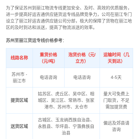
为了保证苏州到丽江物流专线更加安全、及时、高效的优质服务，
进一步提高好运吉通供应链货运专线品牌竞争力，公司在丽江专门
设立了丽江好运吉通供应链公司分部，极大的保障了货物在丽江地
区的及时到达和派送，提高了物流派送的效率。
苏州至丽江货运专线价格参考
：
重货价格
泡货价格（元/
运输时间（几
线路名称
（元/吨）
立方）
天到达）
苏州市 -
电话咨询
电话咨询
4-5天
丽江市
姑苏区、虎丘区、吴中区、相
量大可免费上
提货区域
城区、吴江区、常熟市、张家
门取货，不足
港市、苏州市、太仓市
需加提货费
古城区、玉龙纳西族自治县、
偏远及郊县请
送货区域
永胜县、华坪县、宁蒗彝族自
咨询
治县