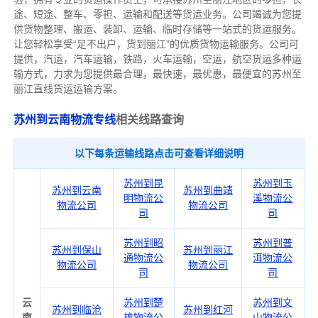
途、短途、整车、零担、运输和配送等货运业务。公司竭诚为您提
供货物整理、搬运、装卸、运输、临时存储等一站式的货运服务。
让您轻松享受“足不出户，货到丽江”的优质货物运输服务。公司可
提供，汽运，汽车运输，铁路，火车运输，空运，航空货运多种运
输方式，力求为您提供最合理，最快速，最优惠，最便宜的苏州至
丽江直线货运运输方案。
苏州到云南物流专线
相关线路查询
以下每条运输线路点击可查看详细说明
苏州到昆
苏州到玉
苏州到云南
苏州到曲靖
明物流公
溪物流公
物流公司
物流公司
司
司
苏州到昭
苏州到普
苏州到保山
苏州到丽江
通物流公
洱物流公
物流公司
物流公司
司
司
云
苏州到楚
苏州到文
苏州到临沧
苏州到红河
南
雄物流公
山物流公