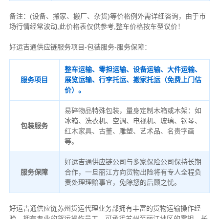
备注
：
(设备、搬家、搬厂、杂货)等价格例外需详细咨询，由于市
场行情经常波动,此价格表仅供参考,整车价格按车型议价！
好运吉通供应链服务项目-包装服务-服务保障：
整车运输、零担运输、设备运输、大件运输、
服务项目
展览运输、行李托运、搬家托运（免费上门估
价）。
易碎物品特殊包装，量身定制木箱或木架：如
冰箱、洗衣机、空调、电视机、玻璃、钢琴、
包装服务
红木家具、古董、雕塑、艺术品、名贵字画
等。
好运吉通供应链公司与多家保险公司保持长期
服务保障
合作，一旦丽江方向货物出险将有专人全程负
责处理理赔事宜，免除您的后顾之忧。
好运吉通供应链苏州货运代理业务部拥有丰富的货物运输操作经
验，拥有专业的货运操作员工，可承接苏州至丽江地区的零担，长