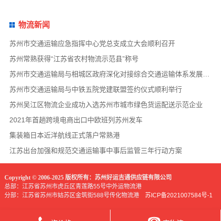
物流新闻
苏州市交通运输应急指挥中心党总支成立大会顺利召开
苏州常熟获得“江苏省农村物流示范县”称号
苏州市交通运输局与相城区政府深化对接综合交通运输体系发展事宜
苏州市交通运输局与中铁五院党建联盟签约仪式顺利举行
苏州吴江区物流企业成功入选苏州市城市绿色货运配送示范企业
2021年首趟跨境电商出口中欧班列苏州发车
集装箱日本近洋航线正式落户常熟港
江苏出台加强和规范交通运输事中事后监管三年行动方案
Copyright © 2006-2025 版权所有：苏州好运吉通供应链有限公司
总部：江苏省苏州市虎丘区青莲路55号中外运物流港
分部：江苏省苏州市姑苏区金筑街588号传化物流港
苏ICP备2021007584号-1