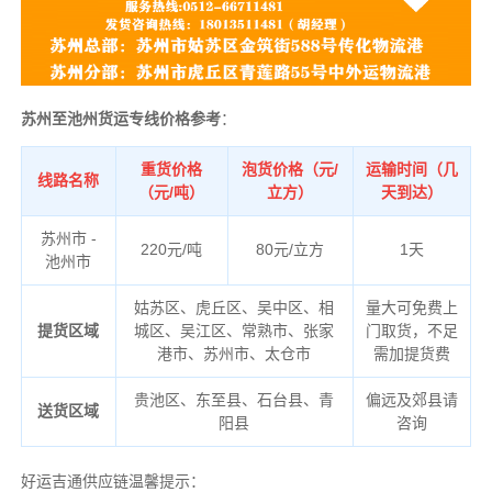
苏州至池州货运专线价格参考
：
重货价格
泡货价格（元/
运输时间（几
线路名称
（元/吨）
立方）
天到达）
苏州市 -
220元/吨
80元/立方
1天
池州市
姑苏区、虎丘区、吴中区、相
量大可免费上
提货区域
城区、吴江区、常熟市、张家
门取货，不足
港市、苏州市、太仓市
需加提货费
贵池区、东至县、石台县、青
偏远及郊县请
送货区域
阳县
咨询
好运吉通供应链温馨提示：