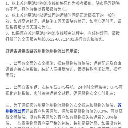
1、以上苏州到池州物流专线价格只作为参考报价，随市场浮动略
有不同，具体价格以客服报价为准。
2、以上
苏州
至池州货运公司的运输时间是正常情况下的一般时
效，如遇高速封闭，道路施工等因素略有差异，如需准确时间，请
联系客服以当天班次为准。
3、如果您在
苏州
至池州物流专线服务过程中，有任何疑问，请拨
打我们的全国服务热线0512-66711481进行咨询和核实。
好运吉通供应链苏州到池州物流公司承诺：
一、公司有全面的安全措施，损缺货物按价赔偿；运输配送及仓库
设置完善安控系统，装卸人员接受培训，根据特殊需求处理，损坏
率低；
二、公司自备车辆，安装车载GPS导航，24小时全程监控；GPS可
视化追踪系统，实时监控运输全过程，确保货物安全准时到达；
三、为了保证您苏州至池州物流货物的安全抵达和货物的赔偿，
苏
州物流公司
建议客户购买保险，保险费是货物价值的0.3%，可以获
得全额赔偿。没有购买保险的客户如有货物损失按运费的30%赔
偿，一些贵重物品客户要严格的包装，特别是易碎品，如果没有包