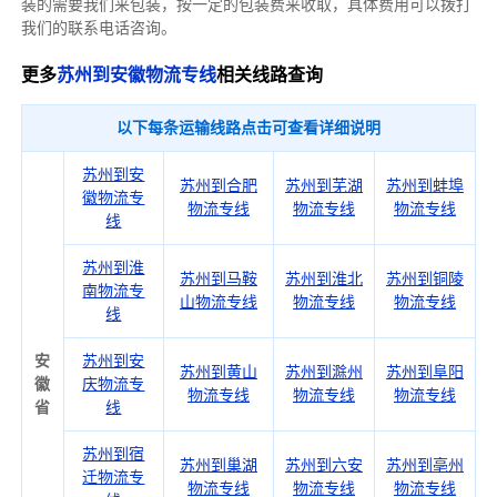
装的需要我们来包装，按一定的包装费来收取，具体费用可以拨打
我们的联系电话咨询。
更多
苏州到安徽物流专线
相关线路查询
以下每条运输线路点击可查看详细说明
苏州到安
苏州到合肥
苏州到芜湖
苏州到蚌埠
徽物流专
物流专线
物流专线
物流专线
线
苏州到淮
苏州到马鞍
苏州到淮北
苏州到铜陵
南物流专
山物流专线
物流专线
物流专线
线
安
苏州到安
苏州到黄山
苏州到滁州
苏州到阜阳
徽
庆物流专
物流专线
物流专线
物流专线
省
线
苏州到宿
苏州到巢湖
苏州到六安
苏州到亳州
迁物流专
物流专线
物流专线
物流专线