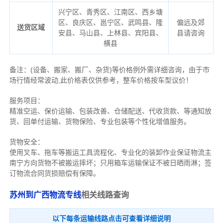
兴宁区、青秀区、江南区、西乡塘
区、良庆区、邕宁区、武鸣县、隆
偏远及郊
送货区域
安县、马山县、上林县、宾阳县、
县请咨询
横县
备注
：
(设备、搬家、搬厂、杂货)等价格例外需详细咨询，由于市
场行情经常波动,此价格表仅供参考，整车价格按车型议价！
服务项目：
精准空运、保价运输、包装改善、仓储配送、代收货款、等通知放
货、回单付运输、货物保险、专业包装等个性化增值服务。
货物安全：
使用叉车、拖车等搬运工具流程化、专业化的装卸作业保证物流主
南宁方向货物不被搬运摔坏；只用箱车运输保证不被日晒雨淋；签
订物流合同货损赔偿有保障。
苏州到广西物流专线
相关线路查询
以下每条运输线路点击可查看详细说明