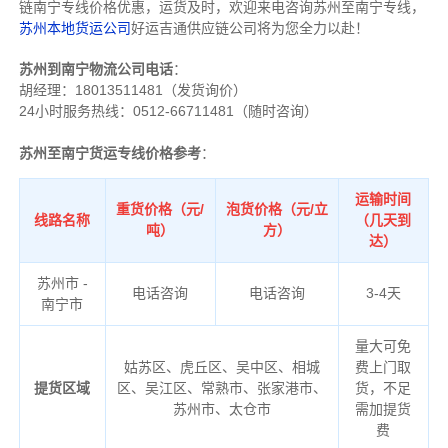
链南宁专线价格优惠，运货及时，欢迎来电咨询苏州至南宁专线，
苏州本地货运公司
好运吉通供应链公司将为您全力以赴！
苏州到南宁物流公司电话
：
胡经理：
18013511481（发货询价）
24小时服务热线：0512-66711481（随时咨询）
苏州至南宁货运专线价格参考
：
运输时间
重货价格（元/
泡货价格（元/立
线路名称
（几天到
吨）
方）
达）
苏州市 -
电话咨询
电话咨询
3-4天
南宁市
量大可免
姑苏区、虎丘区、吴中区、相城
费上门取
提货区域
区、吴江区、常熟市、张家港市、
货，不足
苏州市、太仓市
需加提货
费