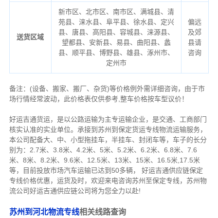
新市区、北市区、南市区、满城县、清
苑县、涞水县、阜平县、徐水县、定兴
偏远
县、唐县、高阳县、容城县、涞源县、
及郊
送货区域
望都县、安新县、易县、曲阳县、蠡
县请
县、顺平县、博野县、雄县、涿州市、
咨询
定州市
备注
：
(设备、搬家、搬厂、杂货)等价格例外需详细咨询，由于市
场行情经常波动，此价格表仅供参考,整车价格按车型议价！
好运吉通货运，是以公路运输为主专运输企业，是交通、工商部门
核实认准的实业单位。承接到苏州到保定货运专线物流运输服务，
本公司配备大、中、小型拖挂车，半挂车、封闭车等，车子的长分
别为：2.7米、3.8米、4.2米、5米、5.2米、6.2米、6.8米、7.6
米、8米、8.2米、9.6米、12.5米、13米、15米、16.5米,17.5米
等，目前投放市场汽车运输已达到50多辆，
好运吉通供应链保定
专线价格优惠，运货及时，欢迎来电咨询苏州至保定专线，苏州物
流公司
好运吉通供应链公司将为您全力以赴!
苏州到河北物流专线
相关线路查询