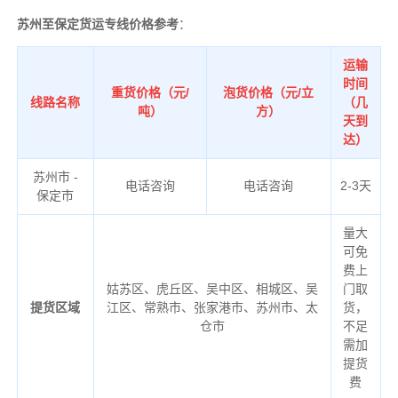
苏州至保定货运专线价格参考
：
运输
时间
重货价格（元/
泡货价格（元/立
线路名称
（几
吨）
方）
天到
达）
苏州市 -
电话咨询
电话咨询
2-3天
保定市
量大
可免
费上
姑苏区、虎丘区、吴中区、相城区、吴
门取
提货区域
江区、常熟市、张家港市、苏州市、太
货，
仓市
不足
需加
提货
费