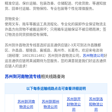
精准空运、保价运输、包装改善、仓储配送、代收货款、等通知放
货、回单付运输、货物保险、专业包装等个性化增值服务。
货物安全：
使用叉车、拖车等搬运工具流程化、专业化的装卸作业保证物流主
许昌方向货物不被搬运摔坏；只用箱车运输保证不被日晒雨淋；签
订物流合同货损赔偿有保障。
苏州到许昌物流专线首选好运吉通供应链2-3天可到达许昌魏都
区、许昌县、鄢陵县、襄城县、禹州市、长葛市。欢迎来电咨询
（胡经理：18013511481）苏州到许昌物流公司，
苏州物流公司
好
运吉通供应链将真诚期待为您服务，您的满意就是我们好运吉通供
应链人的追求！
苏州到河南物流专线
相关线路查询
以下每条运输线路点击可查看详细说明
苏州到开
苏州到洛
苏州到河南
苏州到郑州
封物流公
阳物流公
物流公司
物流公司
司
司