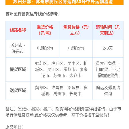
苏州至许昌货运专线价格参考
：
重货价格
泡货价格（元/
运输时间（几
线路名称
（元/吨）
立方）
天到达）
苏州市 -
电话咨询
电话咨询
2-3天
许昌市
姑苏区、虎丘区、吴中区、相
量大可免费上
提货区域
城区、吴江区、常熟市、张家
门取货，不足
港市、苏州市、太仓市
需加提货费
魏都区、许昌县、鄢陵县、襄
偏远及郊县请
送货区域
城县、禹州市、长葛市
咨询
备注
：
(设备、搬家、搬厂、杂货)等价格例外需详细咨询，由于市
场行情经常波动,此价格表仅供参考，整车价格按车型议价！
服务项目：