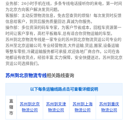
业务部：24小时手机在线，多条专线电话接听你的来电，第一时间
为北京方向客户解决发货问题。
客服部：主动反馈物流信息，免去您查货的烦恼！每次发货时反馈
信息给客户，到货后服务质量回访,真诚为你服务。
操作部：多位资深的码车专家，为客户节省成本，回程车资源第一
时间让客户享有，高栏平板箱车,总有适合你货物运输的车型。
苏州到北京物流专线是一家专业的苏州到北京物流货运公司专业的
苏州至北京运输公司,专业经营物流,大件运输,货运,搬家,设备运输
等整车零担,冷藏运输服务都可承接,欢迎各地厂商合作。公司在各
地都设有收货点，经验丰富,实力保障，安全快捷送达，苏州到北京
货运公司选择我们。
苏州到北京物流专线
相关
路
线
查询
以下每条运输线路点击可查看详细说明
直
苏州到北京
苏州到天津
苏州到上海
苏州到重庆
辖
物流公司
物流公司
物流公司
物流公司
市