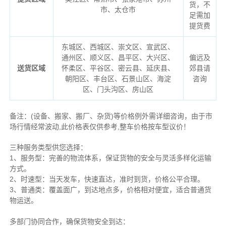
货，不
市、太仓市
足需加
提货费
东城区、西城区、崇文区、宣武区、
通州区、顺义区、昌平区、大兴区、
偏远及
送货区域
怀柔区、平谷区、密云县、延庆县
、
郊县请
朝阳区、丰台区、石景山区、海淀
咨询
区、门头沟区、房山区
备注
：
(设备、搬家、搬厂、杂货)等价格例外需详细咨询，由于市
场行情经常波动,此价格表仅供参考,整车价格按车型议价！
三种服务类型供您选择：
1、服务型：完善的物流体系，保证货物的安全与灵活多样化运输
方式。
2、时速型：当天发车，快速直达，准时到货，价格公平合理。
3、普通类：覆盖面广，到达地点多，价格相对便宜，适合普通货
物运送。
多部门协同合作，确保货物安全到达：