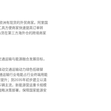
和欧洲有现货的外贸商家。阿里国
销工具方便商家快速提高订单转
备货在第三方海外仓的跨境商家
交通运输与能源融合发展目标，
推动交通运输动力绿色低碳替
交通运输行业电能占行业终端用能
提升；到2035年初步建立以清
车辆主流，新能源营运重卡规模
战略决策部署，保障国家能源安