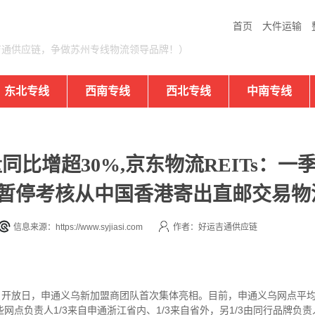
首页
大件运输
吉通供应链，争做苏州专线物流领导品牌！）
东北专线
西南专线
西北专线
中南专线
比增超30%,京东物流REITs：一季
ay暂停考核从中国香港寄出直邮交易
信息来源：https://www.syjiasi.com
作者：好运吉通供应链
户开放日，申通义乌新加盟商团队首次集体亮相。目前，申通义乌网点平
网点负责人1/3来自申通浙江省内、1/3来自省外，另1/3由同行品牌负