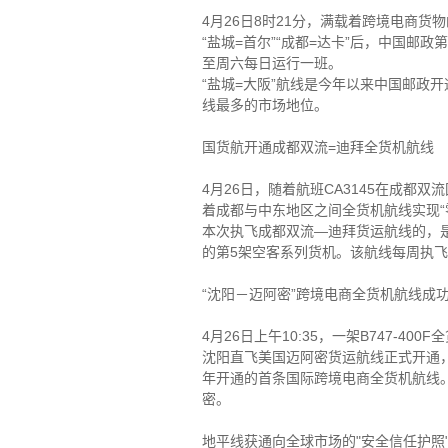
4月26日8时21分，满载着跨境电商货
“盐城=首尔”“成都=达卡”后，中国邮政
至周六每日运行一班。
“盐城=大阪”航线是今年以来中国邮政
线最多的市场地位。
国货航开通成都双流=迪拜全货机航线
4月26日，随着航班CA3145在成
着成都与中东地区之间全货机航线实现“
本次执飞成都双流—迪拜货运航线的，是
的第5架空客系列货机。该航线每周执飞
“沈阳－迈阿密”跨境电商全货机航线成
4月26日上午10:35，一架B747-
沈阳直飞美国迈阿密货运航线正式开通，
年开通的首条国际跨境电商全货机航线
密。
地平线获通向全球市场的"安全信任护照