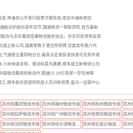
首发,申通非公开发行股票方案失效,老挝中通和老挝
中通韵达护航抖音年货节,圆通再添一架新货机,官方最新
邦股份与京东集团签署物流服务协议，京东印尼停用自营
达成立新公司,国美零售于港交所停牌,百度发布第六代
上汽通用五菱四地分仓,最高法定调盲发快递可无条件退
,小米快递关停，曾对标菜鸟裹裹,顺丰成立新物流公司
国物流集团有新动作,圆通13.18亿竞得一宗宅地等
工,顺丰航空获提供机组人员训练资质,盒马一运营中心
苏州到重庆物流专线
苏州到福州物流专线
苏州到杭州物流专线
苏州
苏州到拉萨物流专线
苏州到广州物流专线
苏州到贵阳物流专线
苏州
苏州到沈阳物流专线
苏州到哈尔滨物流专线
苏州到石家庄物流专线
苏州