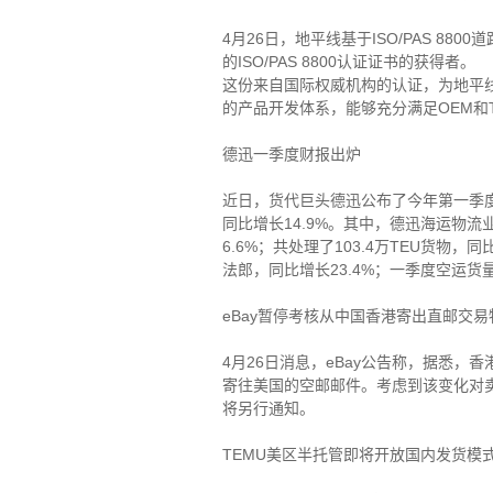
4月26日，地平线基于ISO/PAS 8
的ISO/PAS 8800认证证书的获得者。
这份来自国际权威机构的认证，为地平线
的产品开发体系，能够充分满足OEM和T
德迅一季度财报出炉
近日，货代巨头德迅公布了今年第一季度
同比增长14.9%。其中，德迅海运物流
6.6%；共处理了103.4万TEU货物
法郎，同比增长23.4%；一季度空运货量
eBay暂停考核从中国香港寄出直邮交
4月26日消息，eBay公告称，据悉，
寄往美国的空邮邮件。考虑到该变化对卖
将另行通知。
TEMU美区半托管即将开放国内发货模