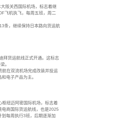
日本大阪关西国际机场，标志着继
800F飞机执飞，每周五班，周二
13条，继续保持日本路向货运航
—迪拜货运航线正式开通。这标志
桥梁。
国货航在双流机场完成改装并投运
品和电子产品为主。
部核心枢纽迈阿密国际机场，标志着
电商国际货运航线，也是2025
计划每周执行3班，后期逐渐加