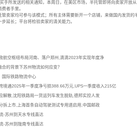
平台买手所发送的相关通知，本周日，在美区市场，半托管即将向卖家开放
消费者手里。
托管卖家均可参与该模式；所有主体需要新开一个店铺，来做国内发货的
一步延长；平台将检验卖家的清关能力。
政航空枢纽布局河南、落户郑州,滴滴2023年实现年度净
融合的背景下苏州物流如何应变？
）国际铁路物流中心
通2025年一季度净亏损388.66万元,UPS一季度收入215亿
应解散,沈阳铁路局一货运列车发生脱轨,德邦实控人发
分拆上市,上海首条自动驾驶测试专用道启用,中国邮政
流-苏州到天水专线直达
流-苏州到陇南专线直达