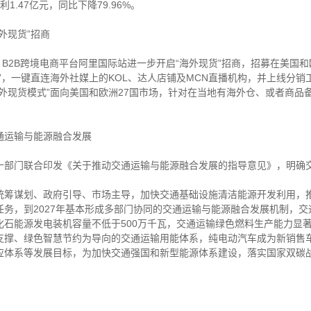
利1.47亿元，同比下降79.96%。
外现货”招商
，B2B跨境电商平台阿里国际站进一步开启“海外现货”招商，招募在美国
”，一键直连海外社媒上的KOL、达人店铺及MCN直播机构，并上线分
外现货模式”面向美国和欧洲27国市场，针对在当地有海外仓、或者商品
通运输与能源融合发展
十部门联合印发《关于推动交通运输与能源融合发展的指导意见》，明确
统筹谋划、政府引导、市场主导，加快交通基础设施清洁能源开发利用，
务，到2027年基本形成多部门协同的交通运输与能源融合发展机制，
化石能源发电装机容量不低于500万千瓦，交通运输绿色燃料生产能力显著
支撑、绿色智慧节约为导向的交通运输用能体系，纯电动汽车成为新销售
应体系等发展目标，为加快交通强国和新型能源体系建设，落实国家双碳