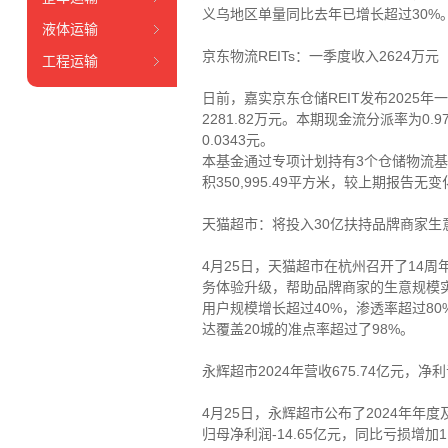
义乌地区单量同比去年已增长超过30%
液体运输
京东物流REITs：一季度收入2624万元
工程运输
日前，嘉实京东仓储REIT发布2025年
2281.82万元。本期现金流分派率为0.
0.0343元。
本基金通过专项计划持有3个仓储物流基
积350,995.49平方米，较上期报告无变
天猫超市：将投入30亿扶持品牌商家生
4月25日，天猫超市在杭州召开了14
务体验升级，帮助品牌商家的生意规模实
用户规模增长超过40%，渗透率超过8
达覆盖20城的准点率超过了98%。
永辉超市2024年营收675.74亿元，净利
4月25日，永辉超市公布了2024年年度
归母净利润-14.65亿元，同比亏损增加