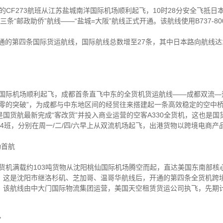
物的CF273航班从江苏盐城南洋国际机场顺利起飞，10时28分安全飞抵
第三条“邮政助侨”航线——“盐城=大阪”航线正式开通。该航线使用B737-
开通的第四条国际货运航线，国际航线总数增至27条，其中日本路向航线达
都双流国际机场顺利起飞，成都首条直飞中东的全货机货运航线——成都双流
零的突破”，为成都与中东地区间的经贸往来搭建起一条高效稳定的空中
国货航最新完成“客改货”并投入商业运营的空客A330全货机，这也是
4班，分别在周一/二/四/六早上从双流机场起飞，出港货物以跨境电商产
功首航
400F全货机满载约103吨货物从沈阳桃仙国际机场腾空而起，直达美国东南
这是沈阳市继洛杉矶、芝加哥、温哥华航线后，开通的第四条全货机跨境
。该航线由中大门国际物流集团运营，美国天空租赁货运公司执飞，先期
"