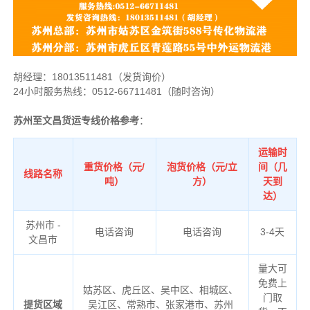
胡经理：
18013511481（发货询价）
24小时服务热线：0512-66711481（随时咨询）
苏州至文昌货运专线价格参考
：
运输时
重货价格（元/
泡货价格（元/立
间（几
线路名称
吨）
方）
天到
达）
苏州市 -
电话咨询
电话咨询
3-4天
文昌市
量大可
免费上
姑苏区、虎丘区、吴中区、相城区、
门取
提货区域
吴江区、常熟市、张家港市、苏州