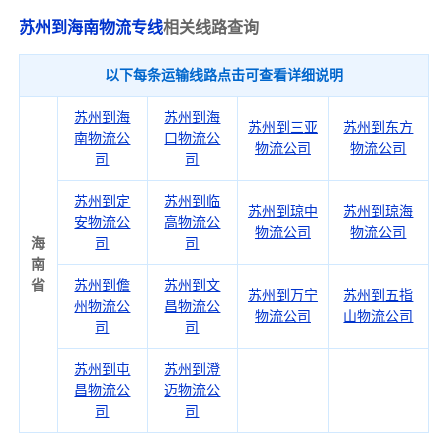
苏州到海南物流专线
相关线路查询
以下每条运输线路点击可查看详细说明
苏州到海
苏州到海
苏州到三亚
苏州到东方
南物流公
口物流公
物流公司
物流公司
司
司
苏州到定
苏州到临
苏州到琼中
苏州到琼海
安物流公
高物流公
物流公司
物流公司
海
司
司
南
省
苏州到儋
苏州到文
苏州到万宁
苏州到五指
州物流公
昌物流公
物流公司
山物流公司
司
司
苏州到屯
苏州到澄
昌物流公
迈物流公
司
司