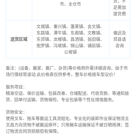
货，不
市、太仓市
足需加
提货费
文城镇、重兴镇、蓬莱镇、会文镇、
东路镇、潭牛镇、东阁镇、文教镇、
偏远及
送货区域
东郊镇、龙楼镇、昌洒镇、翁田镇、
郊县请
抱罗镇、冯坡镇、锦山镇、铺前镇、
咨询
公坡镇
备注
：
(设备、搬家、搬厂、杂货)等价格例外需详细咨询，由于市
场行情经常波动,此价格表仅供参考，整车价格按车型议价！
服务项目：
精准空运、保价运输、包装改善、仓储配送、代收货款、等通知放
货、回单付运输、货物保险、专业包装等个性化增值服务。
货物安全：
使用叉车、拖车等搬运工具流程化、专业化的装卸作业保证物流主
文昌方向货物不被搬运摔坏；只用箱车运输保证不被日晒雨淋；签
订物流合同货损赔偿有保障。