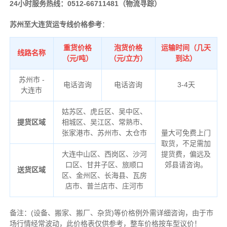
24小时服务热线：0512-66711481（物流寻踪）
苏州至大连货运专线价格参考
：
重货价格
泡货价格
运输时间（几天
线路名称
（元/吨）
（元/立方）
到达）
苏州市 -
电话咨询
电话咨询
3-4天
大连市
姑苏区、虎丘区、吴中区、
提货区域
相城区、吴江区、常熟市、
张家港市、苏州市、太仓市
量大可免费上门
取货，不足需加
大连
中山区、西岗区、沙河
提货费，偏远及
口区、甘井子区、旅顺口
郊县请咨询。
送货区域
区、金州区、长海县、瓦房
店市、普兰店市、庄河市
备注
：
(设备、搬家、搬厂、杂货)等价格例外需详细咨询，由于市
场行情经常波动，此价格表仅供参考，整车价格按车型议价！