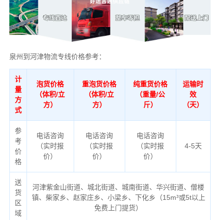
泉州到河津物流专线价格参考：
计
泡货价格
重泡货价格
纯重货价格
运输时
量
（体积/立
（体积/立
（重量/公
效
方
方）
方）
斤）
（天）
式
参
电话咨询
电话咨询
电话咨询
考
（实时报
（实时报
（实时报
4-5天
价
价）
价）
价）
格
送
河津紫金山街道、城北街道、城南街道、华兴街道、僧楼
货
镇、柴家乡、赵家庄乡、小梁乡、下化乡（
15m³或5t以上
区
免费上门提货）
域