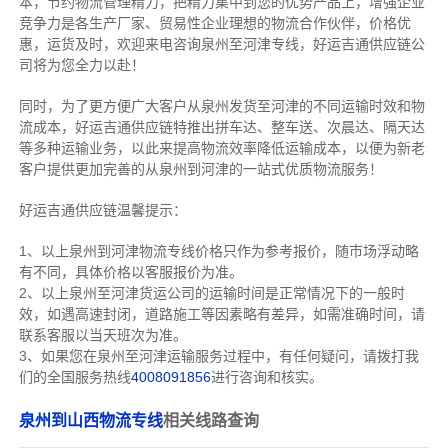
本，节约物流管理精力，把精力集中到您的优势产品上，增强企业
竞争力是各生产厂家、贸易性企业理想的物流合作伙伴，价格优
惠，运货及时，欢迎来电咨询泉州至河津专线，好运吉通供应链公
司将为您全力以赴！
同时，为了更方便广大客户从泉州发货至河津的不同运输时效和物
流成本，好运吉通供应链特推出拼车达、整车送、次晨达、隔天达
等多种运输业务，以此来提高物流效率降低运输成本，以便为新老
客户提供更加完善的从泉州到河津的一站式优质物流服务！
好运吉通供应链温馨提示：
1、以上泉州到河津物流专线价格只作为参考报价，随市场浮动略
有不同，具体价格以客服报价为准。
2、以上
泉州
至河津货运公司的运输时间是正常情况下的一般时
效，如遇高速封闭，道路施工等因素略有差异，如需准确时间，请
联系客服以当天班次为准。
3、如果您在
泉州
至河津运输服务过程中，有任何疑问，请拨打我
们的全国服务热线
4008091856
进行咨询和核实。
泉州到山西物流专线
相关线路查询