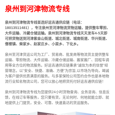
泉州到河津物流专线
泉州到河津物流专线首选好运吉通供应链（电话：
18013511481），专注泉州至河津物流货物运输，提供
整车
零担、
大件运输、冷藏仓储运输。泉州到河津物流专线天天发车4-5天即
可把货物送到河津紫金山街道、城北街道、城南街道、华兴街道、
僧楼镇、柴家乡、赵家庄乡、小梁乡、下化乡。
泉州至河津货运公司为工厂、贸易商、批发商等物流货主提供整车
运输、零担物流、大件运输、冷藏仓储运输、搬家搬厂、回程车调
用等全方位的物流服务。好运吉通供应链
秉承“诚信为本的信誉”经
营理念，以“安全、快捷、准确、方便”为宗旨,以市场为导向，竭诚
为客户提供优质满意的服务
。
与多家保险公司签约合作也是本地物
流行业知名物流公司，您可以放心地把货托付好运吉通供应链！
泉州到河津物流专线为您提供
24小时
货物查询、业务咨询、信息反
馈，在线订车等服务，您只要有货，无论何时、何地就能立即、就
地提供上门提货，安全、可靠、快速直达的货运服务。