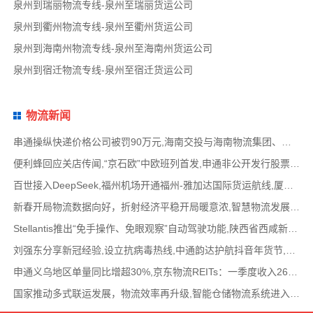
泉州到瑞丽物流专线-泉州至瑞丽货运公司
泉州到衢州物流专线-泉州至衢州货运公司
泉州到海南州物流专线-泉州至海南州货运公司
泉州到宿迁物流专线-泉州至宿迁货运公司
物流新闻
串通操纵快递价格公司被罚90万元,海南交投与海南物流集团、中国移动海南公司签署战略合作
便利蜂回应关店传闻,“京石欧”中欧班列首发,申通非公开发行股票方案失效,老挝中通和老挝
百世接入DeepSeek,福州机场开通福州-雅加达国际货运航线,厦门拟立法保障网约配送员劳动权益
新春开局物流数据向好，折射经济平稳开局暖意浓,智慧物流发展迅猛，新一代信息技术深度融
Stellantis推出“免手操作、免眼观察”自动驾驶功能,陕西省西咸新区公示首批智能网联道路测试
刘强东分享新冠经验,设立抗病毒热线,中通韵达护航抖音年货节,圆通再添一架新货机,官方最新
申通义乌地区单量同比增超30%,京东物流REITs：一季度收入2624万元,eBay暂停考核从中国香港寄出
国家推动多式联运发展，物流效率再升级,智能仓储物流系统进入高速发展阶段,低空物流成为物