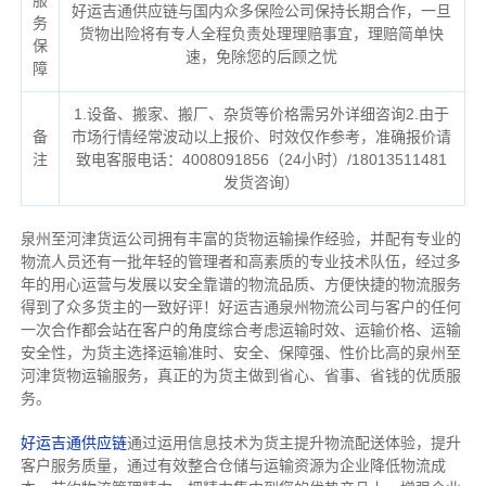
服
好运吉通供应链与国内众多保险公司保持长期合作，一旦
务
货物出险将有专人全程负责处理理赔事宜，理赔简单快
保
速，免除您的后顾之忧
障
1.设备、搬家、搬厂、杂货等价格需另外详细咨询2.由于
备
市场行情经常波动以上报价、时效仅作参考，准确报价请
注
致电客服电话：4008091856（24小时）/18013511481
发货咨询）
泉州至河津货运公司拥有丰富的货物运输操作经验，并配有专业的
物流人员还有一批年轻的管理者和高素质的专业技术队伍，经过多
年的用心运营与发展以安全靠谱的物流品质、方便快捷的物流服务
得到了众多货主的一致好评！好运吉通泉州物流公司与客户的任何
一次合作都会站在客户的角度综合考虑运输时效、运输价格、运输
安全性，为货主选择运输准时、安全、保障强、性价比高的泉州至
河津货物运输服务，真正的为货主做到省心、省事、省钱的优质服
务。
好运吉通供应链
通过运用信息技术为货主提升物流配送体验，提升
客户服务质量，通过有效整合仓储与运输资源为企业降低物流成