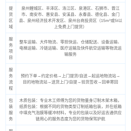
提
泉州鲤城区、丰泽区、洛江区、泉港区、石狮市、晋江
货
市、南安市、惠安县、安溪县、永春县、德化县、金门
区
县、泉州经济技术开发区、泉州台商投资区（
15m³或5t以
域
上免费上门提货）
服
整车运输、大件物流、零担快运、仓储配送、设备运输、
务
电梯运输、冷链运输、医疗运输及快件航空运输等物流运
项
输服务
目
服
务
预约下单→约定价格→上门提货/自送→起运地物流站→
流
目的地物流站→送货上门/自提→验货签收→回单寄回
程
包
木质包装：专业木工师傅为您的货物量身订制木架木箱，
装
纸质包装：根据不同的货物类型订制纸箱包装，并在纸箱
服
中填充气泡膜等缓冲材料，专业的包装以及好运吉通供应
务
链用心的服务态度为您的货物保驾护航