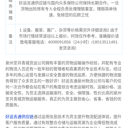
服
好运吉通供应链与国内众多保险公司保持长期合作，一旦
务
货物出险将有专人全程负责处理理赔事宜，理赔简单快
保
速，免除您的后顾之忧
障
1.设备、搬家、搬厂、杂货等价格需另外详细咨询2.由于
备
市场行情经常波动以上报价、时效仅作参考，准确报价请
注
致电客服电话：4008091856（24小时）/18013511481
发货咨询）
泉州至共青城货运公司拥有丰富的货物运输操作经验，并配有专业
的物流人员还有一批年轻的管理者和高素质的专业技术队伍，经过
多年的用心运营与发展以安全靠谱的物流品质、方便快捷的物流服
务得到了众多货主的一致好评！好运吉通泉州物流公司与客户的任
何一次合作都会站在客户的角度综合考虑运输时效、运输价格、运
输安全性，为货主选择运输准时、安全、保障强、性价比高的泉州
至共青城货物运输服务，真正的为货主做到省心、省事、省钱的优
质服务。
好运吉通供应链
通过运用信息技术为货主提升物流配送体验，提升
客户服务质量，通过有效整合仓储与运输资源为企业降低物流成