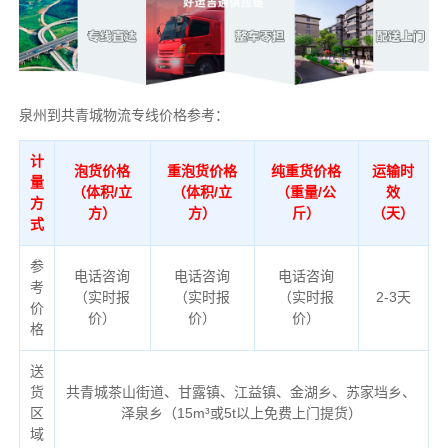
泉州到共青城物流专线价格参考：
计
泡货价格
重泡货价格
纯重货价格
运输时
量
（体积/立
（体积/立
（重量/公
效
方
方）
方）
斤）
（天）
式
参
电话咨询
电话咨询
电话咨询
考
（实时报
（实时报
（实时报
2-3天
价
价）
价）
价）
格
送
货
共青城茶山街道、甘露镇、江益镇、金湖乡、苏家垱乡、
区
泽泉乡（
15m³或5t以上免费上门提货）
域