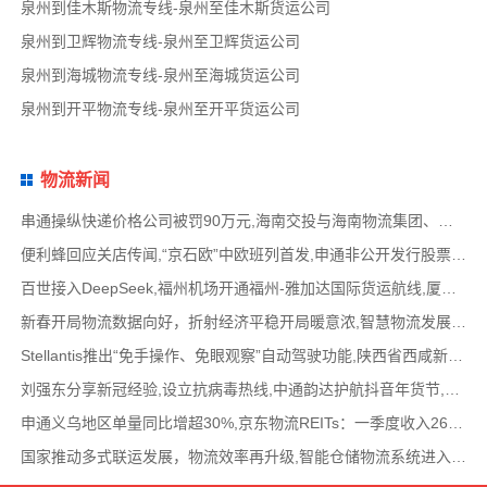
泉州到佳木斯物流专线-泉州至佳木斯货运公司
泉州到卫辉物流专线-泉州至卫辉货运公司
泉州到海城物流专线-泉州至海城货运公司
泉州到开平物流专线-泉州至开平货运公司
物流新闻
串通操纵快递价格公司被罚90万元,海南交投与海南物流集团、中国移动海南公司签署战略合作
便利蜂回应关店传闻,“京石欧”中欧班列首发,申通非公开发行股票方案失效,老挝中通和老挝
百世接入DeepSeek,福州机场开通福州-雅加达国际货运航线,厦门拟立法保障网约配送员劳动权益
新春开局物流数据向好，折射经济平稳开局暖意浓,智慧物流发展迅猛，新一代信息技术深度融
Stellantis推出“免手操作、免眼观察”自动驾驶功能,陕西省西咸新区公示首批智能网联道路测试
刘强东分享新冠经验,设立抗病毒热线,中通韵达护航抖音年货节,圆通再添一架新货机,官方最新
申通义乌地区单量同比增超30%,京东物流REITs：一季度收入2624万元,eBay暂停考核从中国香港寄出
国家推动多式联运发展，物流效率再升级,智能仓储物流系统进入高速发展阶段,低空物流成为物