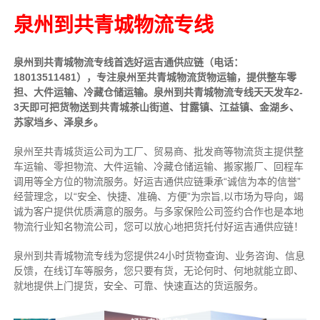
泉州到共青城物流专线
泉州到共青城物流专线首选好运吉通供应链（电话：
18013511481），专注泉州至共青城物流货物运输，提供
整车
零
担、大件运输、冷藏仓储运输。泉州到共青城物流专线天天发车2-
3天即可把货物送到共青城茶山街道、甘露镇、江益镇、金湖乡、
苏家垱乡、泽泉乡。
泉州至共青城货运公司为工厂、贸易商、批发商等物流货主提供整
车运输、零担物流、大件运输、冷藏仓储运输、搬家搬厂、回程车
调用等全方位的物流服务。好运吉通供应链
秉承“诚信为本的信誉”
经营理念，以“安全、快捷、准确、方便”为宗旨,以市场为导向，竭
诚为客户提供优质满意的服务
。
与多家保险公司签约合作也是本地
物流行业知名物流公司，您可以放心地把货托付好运吉通供应链！
泉州到共青城物流专线为您提供
24小时
货物查询、业务咨询、信息
反馈，在线订车等服务，您只要有货，无论何时、何地就能立即、
就地提供上门提货，安全、可靠、快速直达的货运服务。