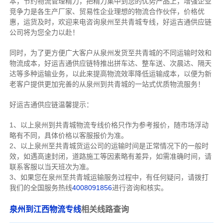
本，节约物流管理精力，把精力集中到您的优势产品上，增强企业
竞争力是各生产厂家、贸易性企业理想的物流合作伙伴，价格优
惠，运货及时，欢迎来电咨询泉州至共青城专线，好运吉通供应链
公司将为您全力以赴！
同时，为了更方便广大客户从泉州发货至共青城的不同运输时效和
物流成本，好运吉通供应链特推出拼车达、整车送、次晨达、隔天
达等多种运输业务，以此来提高物流效率降低运输成本，以便为新
老客户提供更加完善的从泉州到共青城的一站式优质物流服务！
好运吉通供应链温馨提示：
1、以上泉州到共青城物流专线价格只作为参考报价，随市场浮动
略有不同，具体价格以客服报价为准。
2、以上
泉州
至共青城货运公司的运输时间是正常情况下的一般时
效，如遇高速封闭，道路施工等因素略有差异，如需准确时间，请
联系客服以当天班次为准。
3、如果您在
泉州
至共青城运输服务过程中，有任何疑问，请拨打
我们的全国服务热线
4008091856
进行咨询和核实。
泉州到江西物流专线
相关线路查询