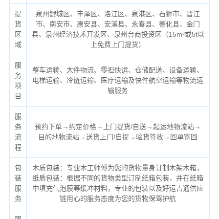
提
泉州鲤城区、丰泽区、洛江区、泉港区、石狮市、晋江
货
市、南安市、惠安县、安溪县、永春县、德化县、金门
区
县、泉州经济技术开发区、泉州台商投资区（
15m³或5t以
域
上免费上门提货）
服
整车运输、大件物流、零担快运、仓储配送、设备运输、
务
电梯运输、冷链运输、医疗运输及快件航空运输等物流运
项
输服务
目
服
务
预约下单→约定价格→上门提货/自送→起运地物流站→
流
目的地物流站→送货上门/自提→验货签收→回单寄回
程
包
木质包装：专业木工师傅为您的货物量身订制木架木箱，
装
纸质包装：根据不同的货物类型订制纸箱包装，并在纸箱
服
中填充气泡膜等缓冲材料，专业的包装以及好运吉通供应
务
链用心的服务态度为您的货物保驾护航