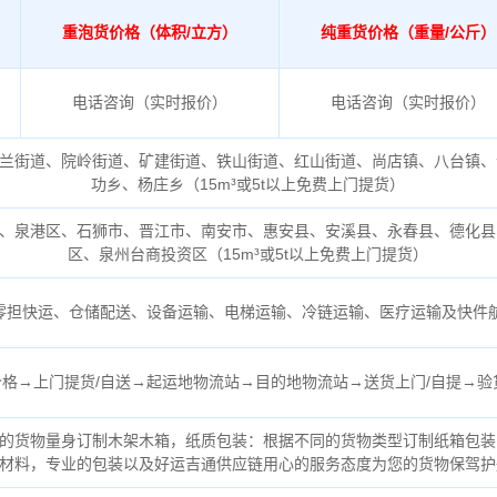
重泡货价格（体积/立方）
纯重货价格（重量/公斤）
电话咨询（实时报价）
电话咨询（实时报价）
兰街道、院岭街道、矿建街道、铁山街道、红山街道、尚店镇、八台镇、
功乡、杨庄乡（
15m³或5t以上免费上门提货）
、泉港区、石狮市、晋江市、南安市、惠安县、安溪县、永春县、德化县
区、泉州台商投资区（
15m³或5t以上免费上门提货）
零担快运、仓储配送、设备运输、电梯运输、冷链运输、医疗运输及快件
格→上门提货/自送→起运地物流站→目的地物流站→送货上门/自提→验
的货物量身订制木架木箱，纸质包装：根据不同的货物类型订制纸箱包装
材料，专业的包装以及好运吉通供应链用心的服务态度为您的货物保驾护