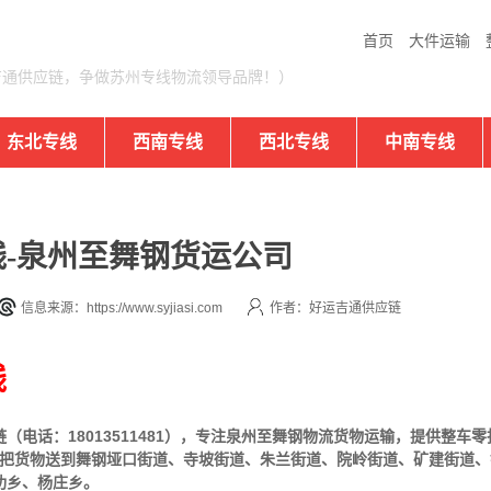
首页
大件运输
吉通供应链，争做苏州专线物流领导品牌！）
东北专线
西南专线
西北专线
中南专线
-泉州至舞钢货运公司
信息来源：https://www.syjiasi.com
作者：好运吉通供应链
线
电话：18013511481），专注泉州至舞钢物流货物运输，提供
整车
零
即可把货物送到舞钢垭口街道、寺坡街道、朱兰街道、院岭街道、矿建街道
功乡、杨庄乡。