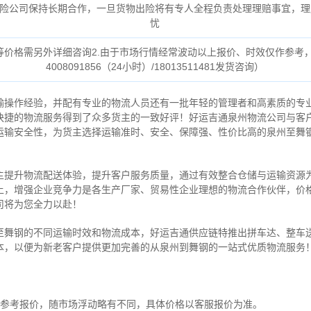
险公司保持长期合作，一旦货物出险将有专人全程负责处理理赔事宜，理
忧
货等价格需另外详细咨询2.由于市场行情经常波动以上报价、时效仅作参考
4008091856（24小时）/18013511481发货咨询）
输操作经验，并配有专业的物流人员还有一批年轻的管理者和高素质的专
快捷的物流服务得到了众多货主的一致好评！好运吉通泉州物流公司与客
运输安全性，为货主选择运输准时、安全、保障强、性价比高的泉州至舞
主提升物流配送体验，提升客户服务质量，通过有效整合仓储与运输资源
上，增强企业竞争力是各生产厂家、贸易性企业理想的物流合作伙伴，价
司将为您全力以赴！
至舞钢的不同运输时效和物流成本，好运吉通供应链特推出拼车达、整车
本，以便为新老客户提供更加完善的从泉州到舞钢的一站式优质物流服务
为参考报价，随市场浮动略有不同，具体价格以客服报价为准。