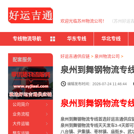
欢迎光临苏州物流公司！
（苏州好运
专线物流导航
华东专线
华北专线
好运吉通供应链
>
泉州物流公司
>
配套服务
泉州到舞钢物流专线
编辑发布时间：2026-07-24 11:46:44
泉州到舞钢物流专
公司简介
业务流程
泉州到舞钢物流专线首选好运吉通供应链（
大件运输
泉州到舞钢物流专线天天发车3-4天
八台镇、尹集镇、枣林镇、庙街乡、武
整车运输