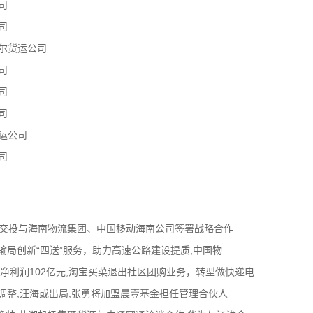
司
司
尔货运公司
司
司
司
运公司
司
南交投与海南物流集团、中国移动海南公司签署战略合作
输局创新“四送”服务，助力高速公路建设提质,中国物
归母净利润102亿元,淘宝买菜退出社区团购业务，转型做快递电
调整,汪海或出局,张勇将加盟晨壹基金担任管理合伙人