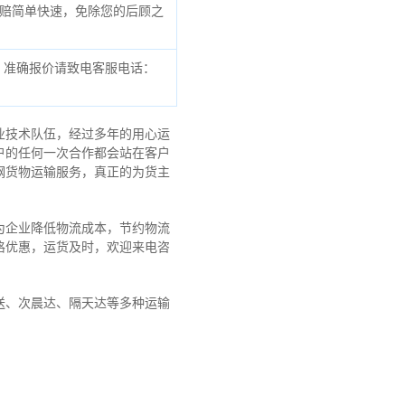
赔简单快速，免除您的后顾之
，准确报价请致电客服电话：
业技术队伍，经过多年的用心运
户的任何一次合作都会站在客户
钢货物运输服务，真正的为货主
为企业降低物流成本，节约物流
格优惠，运货及时，欢迎来电咨
送、次晨达、隔天达等多种运输
！