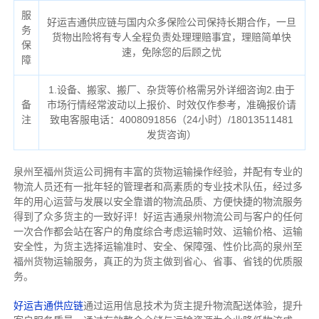
服
好运吉通供应链与国内众多保险公司保持长期合作，一旦
务
货物出险将有专人全程负责处理理赔事宜，理赔简单快
保
速，免除您的后顾之忧
障
1.设备、搬家、搬厂、杂货等价格需另外详细咨询2.由于
备
市场行情经常波动以上报价、时效仅作参考，准确报价请
注
致电客服电话：4008091856（24小时）/18013511481
发货咨询）
泉州至福州货运公司拥有丰富的货物运输操作经验，并配有专业的
物流人员还有一批年轻的管理者和高素质的专业技术队伍，经过多
年的用心运营与发展以安全靠谱的物流品质、方便快捷的物流服务
得到了众多货主的一致好评！好运吉通泉州物流公司与客户的任何
一次合作都会站在客户的角度综合考虑运输时效、运输价格、运输
安全性，为货主选择运输准时、安全、保障强、性价比高的泉州至
福州货物运输服务，真正的为货主做到省心、省事、省钱的优质服
务。
好运吉通供应链
通过运用信息技术为货主提升物流配送体验，提升