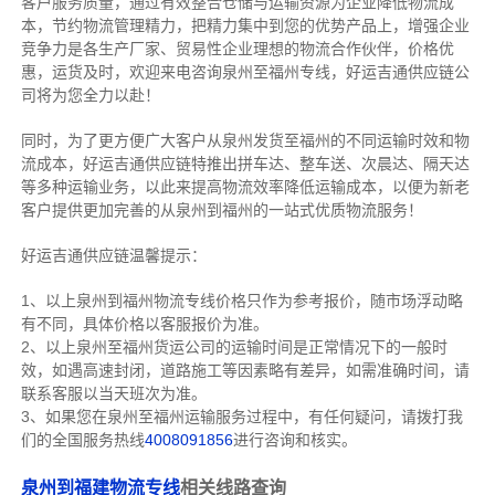
客户服务质量，通过有效整合仓储与运输资源为企业降低物流成
本，节约物流管理精力，把精力集中到您的优势产品上，增强企业
竞争力是各生产厂家、贸易性企业理想的物流合作伙伴，价格优
惠，运货及时，欢迎来电咨询泉州至福州专线，好运吉通供应链公
司将为您全力以赴！
同时，为了更方便广大客户从泉州发货至福州的不同运输时效和物
流成本，好运吉通供应链特推出拼车达、整车送、次晨达、隔天达
等多种运输业务，以此来提高物流效率降低运输成本，以便为新老
客户提供更加完善的从泉州到福州的一站式优质物流服务！
好运吉通供应链温馨提示：
1、以上泉州到福州物流专线价格只作为参考报价，随市场浮动略
有不同，具体价格以客服报价为准。
2、以上
泉州
至福州货运公司的运输时间是正常情况下的一般时
效，如遇高速封闭，道路施工等因素略有差异，如需准确时间，请
联系客服以当天班次为准。
3、如果您在
泉州
至福州运输服务过程中，有任何疑问，请拨打我
们的全国服务热线
4008091856
进行咨询和核实。
泉州到福建物流专线
相关线路查询