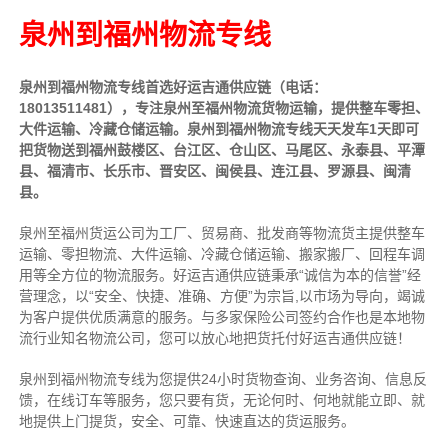
泉州到福州物流专线
泉州到福州物流专线首选好运吉通供应链（电话：
18013511481），专注泉州至福州物流货物运输，提供
整车
零担、
大件运输、冷藏仓储运输。泉州到福州物流专线天天发车1天即可
把货物送到福州鼓楼区、台江区、仓山区、马尾区、永泰县、平潭
县、福清市、长乐市、晋安区、闽侯县、连江县、罗源县、闽清
县。
泉州至福州货运公司为工厂、贸易商、批发商等物流货主提供整车
运输、零担物流、大件运输、冷藏仓储运输、搬家搬厂、回程车调
用等全方位的物流服务。好运吉通供应链
秉承“诚信为本的信誉”经
营理念，以“安全、快捷、准确、方便”为宗旨,以市场为导向，竭诚
为客户提供优质满意的服务
。
与多家保险公司签约合作也是本地物
流行业知名物流公司，您可以放心地把货托付好运吉通供应链！
泉州到福州物流专线为您提供
24小时
货物查询、业务咨询、信息反
馈，在线订车等服务，您只要有货，无论何时、何地就能立即、就
地提供上门提货，安全、可靠、快速直达的货运服务。