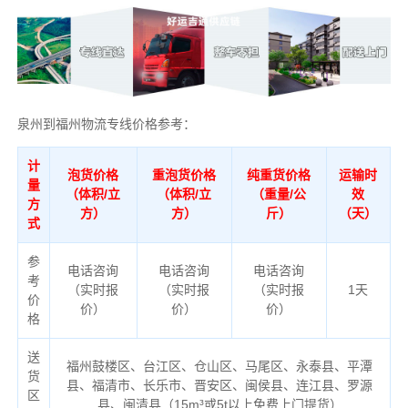
泉州到福州物流专线价格参考：
计
泡货价格
重泡货价格
纯重货价格
运输时
量
（体积/立
（体积/立
（重量/公
效
方
方）
方）
斤）
（天）
式
参
电话咨询
电话咨询
电话咨询
考
（实时报
（实时报
（实时报
1天
价
价）
价）
价）
格
送
福州鼓楼区、台江区、仓山区、马尾区、永泰县、平潭
货
县、福清市、长乐市、晋安区、闽侯县、连江县、罗源
区
县、闽清县（
15m³或5t以上免费上门提货）