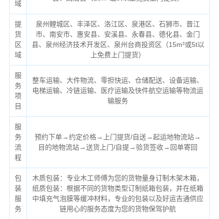
域
提
泉州鲤城区、丰泽区、洛江区、泉港区、石狮市、晋江
货
市、南安市、惠安县、安溪县、永春县、德化县、金门
区
县、泉州经济技术开发区、泉州台商投资区（
15m³或5t以
域
上免费上门提货）
服
整车运输、大件物流、零担快运、仓储配送、设备运输、
务
电梯运输、冷链运输、医疗运输及快件航空运输等物流运
项
输服务
目
服
务
预约下单→约定价格→上门提货/自送→起运地物流站→
流
目的地物流站→送货上门/自提→验货签收→回单寄回
程
包
木质包装：专业木工师傅为您的货物量身订制木架木箱，
装
纸质包装：根据不同的货物类型订制纸箱包装，并在纸箱
服
中填充气泡膜等缓冲材料，专业的包装以及好运吉通供应
务
链用心的服务态度为您的货物保驾护航