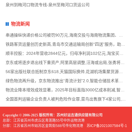
泉州到梅河口物流专线-泉州至梅河口货运公司
物流新闻
串通操纵快递价格公司被罚90万元,海南交投与海南物流集团、中国移动海南公司签署战略合作
铁路客货运量创历史新高,青岛市交通运输局创新“四送”服务，助力高速公路建设提质,中国物
顺丰控股：2024年营收2844亿元，归母净利润102亿元,淘宝买菜退出社区团购业务，转型做快递电
京东或将逐步退出线下重资产,阿里高层调整,汪海或出局,张勇将加盟晨壹基金担任管理合伙人
56家出版社联合抵制京东618,天猫国际换帅,花湖机场集聚货源与中通圆通洽谈合作,华为与江淮合
绿色物流再升级，京东物流推出“青流计划”2.0,智能仓储技术革新，自动化立体仓库应用范围
物流业降本增效成效显著，2025年目标直指3000亿成本削减,智慧物流引领行业变革，网络货运平
全国首判运输企业负责人被判危险作业罪,菜鸟出售旗下4家公司,MSC旗下一大型集装箱船被伊朗
Copyright © 2006-2025 版权所有：苏州好运吉通供应链有限公司
总部：江苏省苏州市虎丘区青莲路55号中外运物流港
分部：江苏省苏州市姑苏区金筑街588号传化物流港
苏ICP备2021007584号-1