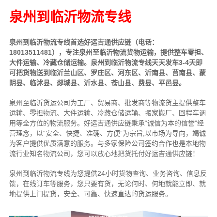
泉州到临沂物流专线
泉州到临沂物流专线首选好运吉通供应链（电话：
18013511481），专注泉州至临沂物流货物运输，提供
整车
零担、
大件运输、冷藏仓储运输。泉州到临沂物流专线天天发车3-4天即
可把货物送到临沂兰山区、罗庄区、河东区、沂南县、莒南县、蒙
阴县、临沭县、郯城县、沂水县、苍山县、费县、平邑县。
泉州至临沂货运公司为工厂、贸易商、批发商等物流货主提供整车
运输、零担物流、大件运输、冷藏仓储运输、搬家搬厂、回程车调
用等全方位的物流服务。好运吉通供应链
秉承“诚信为本的信誉”经
营理念，以“安全、快捷、准确、方便”为宗旨,以市场为导向，竭诚
为客户提供优质满意的服务
。
与多家保险公司签约合作也是本地物
流行业知名物流公司，您可以放心地把货托付好运吉通供应链！
泉州到临沂物流专线为您提供
24小时
货物查询、业务咨询、信息反
馈，在线订车等服务，您只要有货，无论何时、何地就能立即、就
地提供上门提货，安全、可靠、快速直达的货运服务。