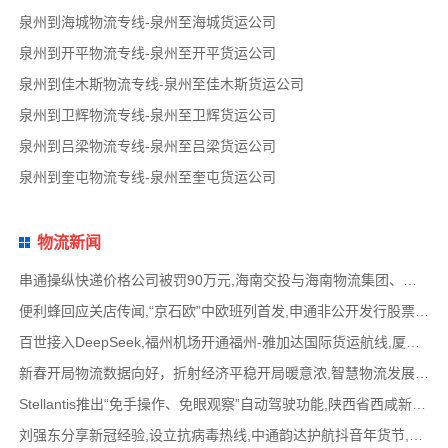
泉州到海城物流专线-泉州至海城货运公司
泉州到开平物流专线-泉州至开平货运公司
泉州到佳木斯物流专线-泉州至佳木斯货运公司
泉州到卫辉物流专线-泉州至卫辉货运公司
泉州到吕梁物流专线-泉州至吕梁货运公司
泉州到奎屯物流专线-泉州至奎屯货运公司
物流新闻
串通操纵快递价格公司被罚90万元,海南交投与海南物流集团、中国移动海南公司签署战略合作
便利蜂回应关店传闻,“京石欧”中欧班列首发,申通非公开发行股票方案失效,老挝中通和老挝
百世接入DeepSeek,福州机场开通福州-雅加达国际货运航线,厦门拟立法保障网约配送员劳动权益
新春开局物流数据向好，折射经济平稳开局暖意浓,智慧物流发展迅猛，新一代信息技术深度融
Stellantis推出“免手操作、免眼观察”自动驾驶功能,陕西省西咸新区公示首批智能网联道路测试
刘强东分享新冠经验,设立抗病毒热线,中通韵达护航抖音年货节,圆通再添一架新货机,官方最新