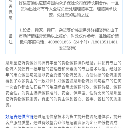
服
好运吉通供应链与国内众多保险公司保持长期合作，一旦
务
货物出险将有专人全程负责处理理赔事宜，理赔简单快
保
速，免除您的后顾之忧
障
1.设备、搬家、搬厂、杂货等价格需另外详细咨询2.由于
备
市场行情经常波动以上报价、时效仅作参考，准确报价请
注
致电客服电话：4008091856（24小时）/18013511481
发货咨询）
泉州至临沂货运公司拥有丰富的货物运输操作经验，并配有专业的
物流人员还有一批年轻的管理者和高素质的专业技术队伍，经过多
年的用心运营与发展以安全靠谱的物流品质、方便快捷的物流服务
得到了众多货主的一致好评！好运吉通泉州物流公司与客户的任何
一次合作都会站在客户的角度综合考虑运输时效、运输价格、运输
安全性，为货主选择运输准时、安全、保障强、性价比高的泉州至
临沂货物运输服务，真正的为货主做到省心、省事、省钱的优质服
务。
好运吉通供应链
通过运用信息技术为货主提升物流配送体验，提升
客户服务质量，通过有效整合仓储与运输资源为企业降低物流成