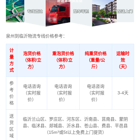
泉州到临沂物流专线价格参考：
计
泡货价格
重泡货价格
纯重货价格
运输时
量
（体积/立
（体积/立
（重量/公
效
方
方）
方）
斤）
（天）
式
参
电话咨询
电话咨询
电话咨询
考
（实时报
（实时报
（实时报
3-4天
价
价）
价）
价）
格
送
临沂兰山区、罗庄区、河东区、沂南县、莒南县、蒙阴
货
县、临沭县、郯城县、沂水县、苍山县、费县、平邑县
区
（
15m³或5t以上免费上门提货）
域