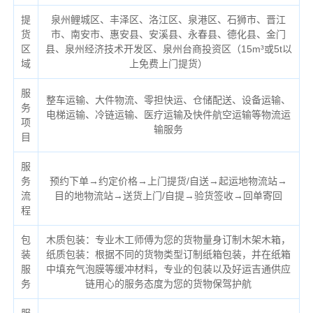
提
泉州鲤城区、丰泽区、洛江区、泉港区、石狮市、晋江
货
市、南安市、惠安县、安溪县、永春县、德化县、金门
区
县、泉州经济技术开发区、泉州台商投资区（
15m³或5t以
域
上免费上门提货）
服
整车运输、大件物流、零担快运、仓储配送、设备运输、
务
电梯运输、冷链运输、医疗运输及快件航空运输等物流运
项
输服务
目
服
务
预约下单→约定价格→上门提货/自送→起运地物流站→
流
目的地物流站→送货上门/自提→验货签收→回单寄回
程
包
木质包装：专业木工师傅为您的货物量身订制木架木箱，
装
纸质包装：根据不同的货物类型订制纸箱包装，并在纸箱
服
中填充气泡膜等缓冲材料，专业的包装以及好运吉通供应
务
链用心的服务态度为您的货物保驾护航