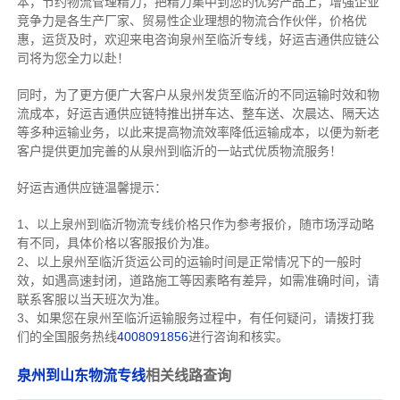
本，节约物流管理精力，把精力集中到您的优势产品上，增强企业
竞争力是各生产厂家、贸易性企业理想的物流合作伙伴，价格优
惠，运货及时，欢迎来电咨询泉州至临沂专线，好运吉通供应链公
司将为您全力以赴！
同时，为了更方便广大客户从泉州发货至临沂的不同运输时效和物
流成本，好运吉通供应链特推出拼车达、整车送、次晨达、隔天达
等多种运输业务，以此来提高物流效率降低运输成本，以便为新老
客户提供更加完善的从泉州到临沂的一站式优质物流服务！
好运吉通供应链温馨提示：
1、以上泉州到临沂物流专线价格只作为参考报价，随市场浮动略
有不同，具体价格以客服报价为准。
2、以上
泉州
至临沂货运公司的运输时间是正常情况下的一般时
效，如遇高速封闭，道路施工等因素略有差异，如需准确时间，请
联系客服以当天班次为准。
3、如果您在
泉州
至临沂运输服务过程中，有任何疑问，请拨打我
们的全国服务热线
4008091856
进行咨询和核实。
泉州到山东物流专线
相关线路查询