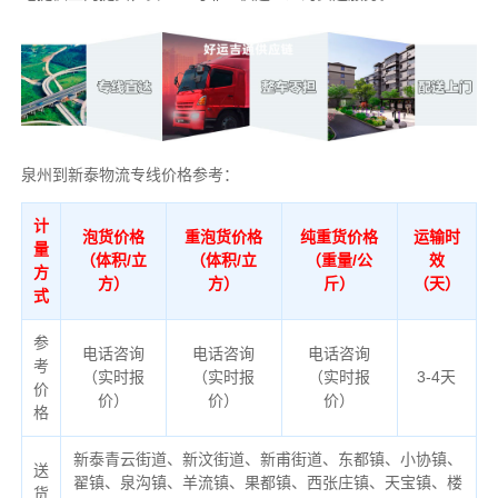
泉州到新泰物流专线价格参考：
计
泡货价格
重泡货价格
纯重货价格
运输时
量
（体积/立
（体积/立
（重量/公
效
方
方）
方）
斤）
（天）
式
参
电话咨询
电话咨询
电话咨询
考
（实时报
（实时报
（实时报
3-4天
价
价）
价）
价）
格
新泰青云街道、新汶街道、新甫街道、东都镇、小协镇、
送
翟镇、泉沟镇、羊流镇、果都镇、西张庄镇、天宝镇、楼
货