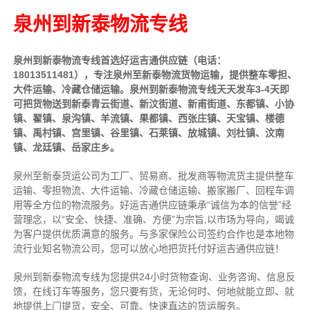
泉州到新泰物流专线
泉州到新泰物流专线首选好运吉通供应链（电话：
18013511481），专注泉州至新泰物流货物运输，提供
整车
零担、
大件运输、冷藏仓储运输。泉州到新泰物流专线天天发车3-4天即
可把货物送到新泰青云街道、新汶街道、新甫街道、东都镇、小协
镇、翟镇、泉沟镇、羊流镇、果都镇、西张庄镇、天宝镇、楼德
镇、禹村镇、宫里镇、谷里镇、石莱镇、放城镇、刘杜镇、汶南
镇、龙廷镇、岳家庄乡。
泉州至新泰货运公司为工厂、贸易商、批发商等物流货主提供整车
运输、零担物流、大件运输、冷藏仓储运输、搬家搬厂、回程车调
用等全方位的物流服务。好运吉通供应链
秉承“诚信为本的信誉”经
营理念，以“安全、快捷、准确、方便”为宗旨,以市场为导向，竭诚
为客户提供优质满意的服务
。
与多家保险公司签约合作也是本地物
流行业知名物流公司，您可以放心地把货托付好运吉通供应链！
泉州到新泰物流专线为您提供
24小时
货物查询、业务咨询、信息反
馈，在线订车等服务，您只要有货，无论何时、何地就能立即、就
地提供上门提货，安全、可靠、快速直达的货运服务。