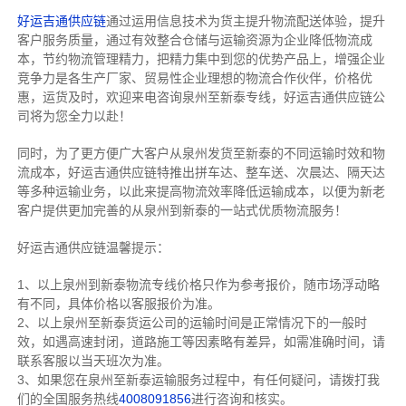
好运吉通供应链
通过运用信息技术为货主提升物流配送体验，提升
客户服务质量，通过有效整合仓储与运输资源为企业降低物流成
本，节约物流管理精力，把精力集中到您的优势产品上，增强企业
竞争力是各生产厂家、贸易性企业理想的物流合作伙伴，价格优
惠，运货及时，欢迎来电咨询泉州至新泰专线，好运吉通供应链公
司将为您全力以赴！
同时，为了更方便广大客户从泉州发货至新泰的不同运输时效和物
流成本，好运吉通供应链特推出拼车达、整车送、次晨达、隔天达
等多种运输业务，以此来提高物流效率降低运输成本，以便为新老
客户提供更加完善的从泉州到新泰的一站式优质物流服务！
好运吉通供应链温馨提示：
1、以上泉州到新泰物流专线价格只作为参考报价，随市场浮动略
有不同，具体价格以客服报价为准。
2、以上
泉州
至新泰货运公司的运输时间是正常情况下的一般时
效，如遇高速封闭，道路施工等因素略有差异，如需准确时间，请
联系客服以当天班次为准。
3、如果您在
泉州
至新泰运输服务过程中，有任何疑问，请拨打我
们的全国服务热线
4008091856
进行咨询和核实。