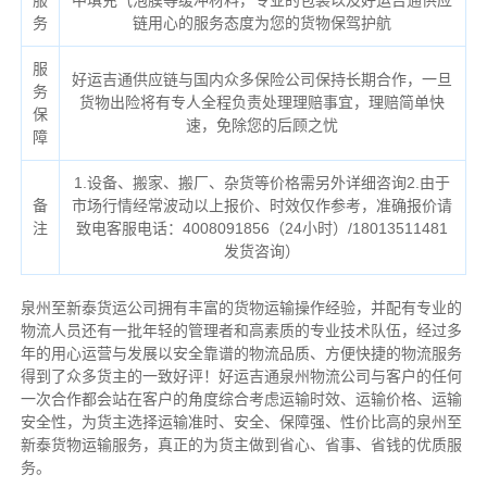
服
中填充气泡膜等缓冲材料，专业的包装以及好运吉通供应
务
链用心的服务态度为您的货物保驾护航
服
好运吉通供应链与国内众多保险公司保持长期合作，一旦
务
货物出险将有专人全程负责处理理赔事宜，理赔简单快
保
速，免除您的后顾之忧
障
1.设备、搬家、搬厂、杂货等价格需另外详细咨询2.由于
备
市场行情经常波动以上报价、时效仅作参考，准确报价请
注
致电客服电话：4008091856（24小时）/18013511481
发货咨询）
泉州至新泰货运公司拥有丰富的货物运输操作经验，并配有专业的
物流人员还有一批年轻的管理者和高素质的专业技术队伍，经过多
年的用心运营与发展以安全靠谱的物流品质、方便快捷的物流服务
得到了众多货主的一致好评！好运吉通泉州物流公司与客户的任何
一次合作都会站在客户的角度综合考虑运输时效、运输价格、运输
安全性，为货主选择运输准时、安全、保障强、性价比高的泉州至
新泰货物运输服务，真正的为货主做到省心、省事、省钱的优质服
务。