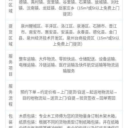
德镇、禹村镇、宫里镇、谷里镇、石莱镇、放城镇、刘杜
区
镇、汶南镇、龙廷镇、岳家庄乡（
15m³或5t以上免费上门
域
提货）
提
泉州鲤城区、丰泽区、洛江区、泉港区、石狮市、晋江
货
市、南安市、惠安县、安溪县、永春县、德化县、金门
区
县、泉州经济技术开发区、泉州台商投资区（
15m³或5t以
域
上免费上门提货）
服
整车运输、大件物流、零担快运、仓储配送、设备运输、
务
电梯运输、冷链运输、医疗运输及快件航空运输等物流运
项
输服务
目
服
务
预约下单→约定价格→上门提货/自送→起运地物流站→
流
目的地物流站→送货上门/自提→验货签收→回单寄回
程
包
木质包装：专业木工师傅为您的货物量身订制木架木箱，
装
纸质包装：根据不同的货物类型订制纸箱包装，并在纸箱