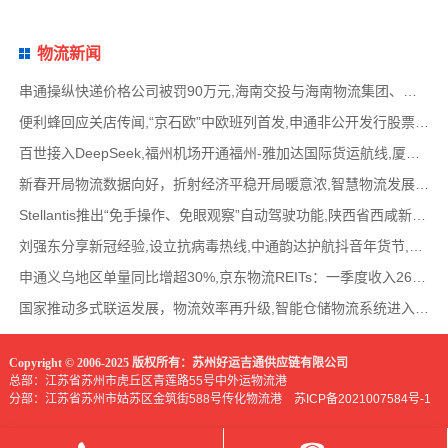
物流新闻
串通操纵快递价格公司被罚90万元,海南交投与海南物流集团、中国移动海南公司签署战略合作
便利蜂回应关店传闻,“京石欧”中欧班列首发,申通非公开发行股票方案失效,老挝中通和老挝
百世接入DeepSeek,福州机场开通福州-雅加达国际货运航线,厦门拟立法保障网约配送员劳动权益
新春开局物流数据向好，折射经济平稳开局暖意浓,智慧物流发展迅猛，新一代信息技术深度融
Stellantis推出“免手操作、免眼观察”自动驾驶功能,陕西省西咸新区公示首批智能网联道路测试
刘强东分享新冠经验,设立抗病毒热线,中通韵达护航抖音年货节,圆通再添一架新货机,官方最新
申通义乌地区单量同比增超30%,京东物流REITs：一季度收入2624万元,eBay暂停考核从中国香港寄出
国家推动多式联运发展，物流效率再升级,智能仓储物流系统进入高速发展阶段,低空物流成为物
Copyright © 2006-2025 版权所有：苏州好运吉通供应链有限公司
总部：江苏省苏州市虎丘区青莲路55号中外运物流港
分部：江苏省苏州市姑苏区金筑街588号传化物流港
苏ICP备2021007584号-1