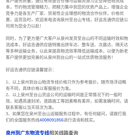
客户服务质量，通过有效整合仓储与运输资源为企业降低物流成
本，节约物流管理精力，把精力集中到您的优势产品上，增强企业
竞争力是各生产厂家、贸易性企业理想的物流合作伙伴，价格优
惠，运货及时，欢迎来电咨询泉州至台山专线，好运吉通供应链公
司将为您全力以赴！
同时，为了更方便广大客户从泉州发货至台山的不同运输时效和物
流成本，好运吉通供应链特推出拼车达、整车送、次晨达、隔天达
等多种运输业务，以此来提高物流效率降低运输成本，以便为新老
客户提供更加完善的从泉州到台山的一站式优质物流服务！
好运吉通供应链温馨提示：
1、以上泉州到台山物流专线价格只作为参考报价，随市场浮动略
有不同，具体价格以客服报价为准。
2、以上
泉州
至台山货运公司的运输时间是正常情况下的一般时
效，如遇高速封闭，道路施工等因素略有差异，如需准确时间，请
联系客服以当天班次为准。
3、如果您在
泉州
至台山运输服务过程中，有任何疑问，请拨打我
们的全国服务热线
4008091856
进行咨询和核实。
泉州到广东物流专线
相关线路查询