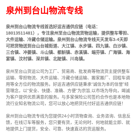
泉州到台山物流专线
泉州到台山物流专线首选好运吉通供应链（电话：
18013511481），专注泉州至台山物流货物运输，提供
整车
零担、
大件运输、冷藏仓储运输。泉州到台山物流专线天天发车3-4天即
可把货物送到台山台城街道、大江镇、水步镇、四九镇、白沙镇、
三合镇、冲蒌镇、斗山镇、都斛镇、赤溪镇、端芬镇、广海镇、海
宴镇、汶村镇、深井镇、北陡镇、川岛镇。
泉州至台山货运公司为工厂、贸易商、批发商等物流货主提供整车
运输、零担物流、大件运输、冷藏仓储运输、搬家搬厂、回程车调
用等全方位的物流服务。好运吉通供应链
秉承“诚信为本的信誉”经
营理念，以“安全、快捷、准确、方便”为宗旨,以市场为导向，竭诚
为客户提供优质满意的服务
。
与多家保险公司签约合作也是本地物
流行业知名物流公司，您可以放心地把货托付好运吉通供应链！
泉州到台山物流专线为您提供
24小时
货物查询、业务咨询、信息反
馈，在线订车等服务，您只要有货，无论何时、何地就能立即、就
地提供上门提货，安全、可靠、快速直达的货运服务。