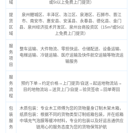
域
或5t以上免费上门提货）
提
泉州鲤城区、丰泽区、洛江区、泉港区、石狮市、晋江
货
市、南安市、惠安县、安溪县、永春县、德化县、金门
区
县、泉州经济技术开发区、泉州台商投资区（
15m³或5t以
域
上免费上门提货）
服
整车运输、大件物流、零担快运、仓储配送、设备运输、
务
电梯运输、冷链运输、医疗运输及快件航空运输等物流运
项
输服务
目
服
务
预约下单→约定价格→上门提货/自送→起运地物流站→
流
目的地物流站→送货上门/自提→验货签收→回单寄回
程
包
木质包装：专业木工师傅为您的货物量身订制木架木箱，
装
纸质包装：根据不同的货物类型订制纸箱包装，并在纸箱
服
中填充气泡膜等缓冲材料，专业的包装以及好运吉通供应
务
链用心的服务态度为您的货物保驾护航