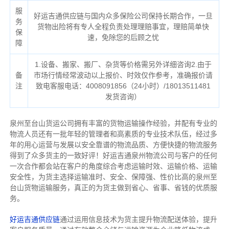
服
好运吉通供应链与国内众多保险公司保持长期合作，一旦
务
货物出险将有专人全程负责处理理赔事宜，理赔简单快
保
速，免除您的后顾之忧
障
1.设备、搬家、搬厂、杂货等价格需另外详细咨询2.由于
备
市场行情经常波动以上报价、时效仅作参考，准确报价请
注
致电客服电话：4008091856（24小时）/18013511481
发货咨询）
泉州至台山货运公司拥有丰富的货物运输操作经验，并配有专业的
物流人员还有一批年轻的管理者和高素质的专业技术队伍，经过多
年的用心运营与发展以安全靠谱的物流品质、方便快捷的物流服务
得到了众多货主的一致好评！好运吉通泉州物流公司与客户的任何
一次合作都会站在客户的角度综合考虑运输时效、运输价格、运输
安全性，为货主选择运输准时、安全、保障强、性价比高的泉州至
台山货物运输服务，真正的为货主做到省心、省事、省钱的优质服
务。
好运吉通供应链
通过运用信息技术为货主提升物流配送体验，提升