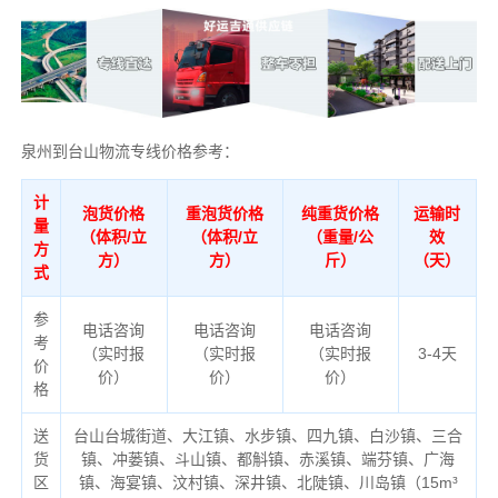
泉州到台山物流专线价格参考：
计
泡货价格
重泡货价格
纯重货价格
运输时
量
（体积/立
（体积/立
（重量/公
效
方
方）
方）
斤）
（天）
式
参
电话咨询
电话咨询
电话咨询
考
（实时报
（实时报
（实时报
3-4天
价
价）
价）
价）
格
送
台山台城街道、大江镇、水步镇、四九镇、白沙镇、三合
货
镇、冲蒌镇、斗山镇、都斛镇、赤溪镇、端芬镇、广海
区
镇、海宴镇、汶村镇、深井镇、北陡镇、川岛镇（
15m³