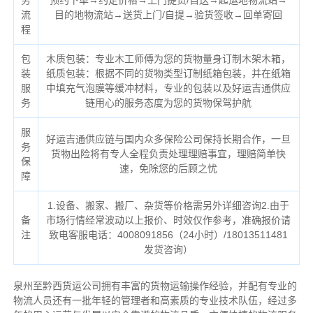
务
预约下单→约定价格→上门提货/自送→起运地物流站→
流
目的地物流站→送货上门/自提→验货签收→回单寄回
程
包
木质包装：专业木工师傅为您的货物量身订制木架木箱，
装
纸质包装：根据不同的货物类型订制纸箱包装，并在纸箱
服
中填充气泡膜等缓冲材料，专业的包装以及好运吉通供应
务
链用心的服务态度为您的货物保驾护航
服
好运吉通供应链与国内众多保险公司保持长期合作，一旦
务
货物出险将有专人全程负责处理理赔事宜，理赔简单快
保
速，免除您的后顾之忧
障
1.设备、搬家、搬厂、杂货等价格需另外详细咨询2.由于
备
市场行情经常波动以上报价、时效仅作参考，准确报价请
注
致电客服电话：4008091856（24小时）/18013511481
发货咨询）
泉州至黔西货运公司拥有丰富的货物运输操作经验，并配有专业的
物流人员还有一批年轻的管理者和高素质的专业技术队伍，经过多