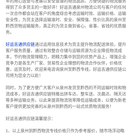
年的用心运营与发展以安全靠谱的物流品质、方便快捷的物流服务
得到了众多货主的一致好评！好运吉通泉州物流公司与客户的任何
一次合作都会站在客户的角度综合考虑运输时效、运输价格、运输
安全性，为货主选择运输准时、安全、保障强、性价比高的泉州至
黔西货物运输服务，真正的为货主做到省心、省事、省钱的优质服
务。
好运吉通供应链
通过运用信息技术为货主提升物流配送体验，提升
客户服务质量，通过有效整合仓储与运输资源为企业降低物流成
本，节约物流管理精力，把精力集中到您的优势产品上，增强企业
竞争力是各生产厂家、贸易性企业理想的物流合作伙伴，价格优
惠，运货及时，欢迎来电咨询泉州至黔西专线，好运吉通供应链公
司将为您全力以赴！
同时，为了更方便广大客户从泉州发货至黔西的不同运输时效和物
流成本，好运吉通供应链特推出拼车达、整车送、次晨达、隔天达
等多种运输业务，以此来提高物流效率降低运输成本，以便为新老
客户提供更加完善的从泉州到黔西的一站式优质物流服务！
好运吉通供应链温馨提示：
1、以上泉州到黔西物流专线价格只作为参考报价，随市场浮动略