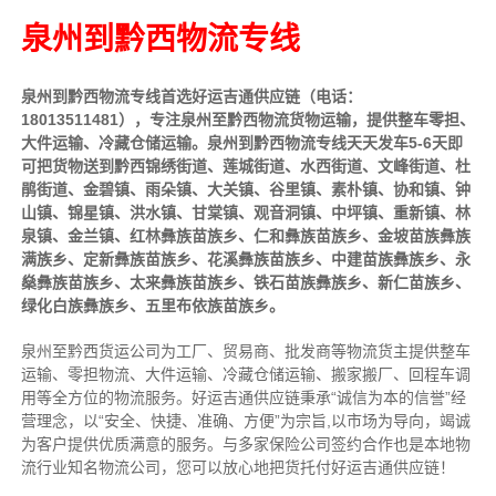
泉州到黔西物流专线
泉州到黔西物流专线首选好运吉通供应链（电话：
18013511481），专注泉州至黔西物流货物运输，提供
整车
零担、
大件运输、冷藏仓储运输。泉州到黔西物流专线天天发车5-6天即
可把货物送到黔西锦绣街道、莲城街道、水西街道、文峰街道、杜
鹃街道、金碧镇、雨朵镇、大关镇、谷里镇、素朴镇、协和镇、钟
山镇、锦星镇、洪水镇、甘棠镇、观音洞镇、中坪镇、重新镇、林
泉镇、金兰镇、红林彝族苗族乡、仁和彝族苗族乡、金坡苗族彝族
满族乡、定新彝族苗族乡、花溪彝族苗族乡、中建苗族彝族乡、永
燊彝族苗族乡、太来彝族苗族乡、铁石苗族彝族乡、新仁苗族乡、
绿化白族彝族乡、五里布依族苗族乡。
泉州至黔西货运公司为工厂、贸易商、批发商等物流货主提供整车
运输、零担物流、大件运输、冷藏仓储运输、搬家搬厂、回程车调
用等全方位的物流服务。好运吉通供应链
秉承“诚信为本的信誉”经
营理念，以“安全、快捷、准确、方便”为宗旨,以市场为导向，竭诚
为客户提供优质满意的服务
。
与多家保险公司签约合作也是本地物
流行业知名物流公司，您可以放心地把货托付好运吉通供应链！