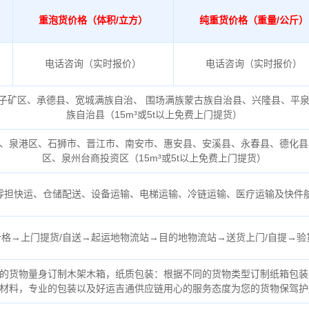
重泡货价格（体积/立方）
纯重货价格（重量/公斤）
电话咨询（实时报价）
电话咨询（实时报价）
子矿区、承德县、宽城满族自治、 围场满族蒙古族自治县、兴隆县、平
族自治县（
15m³或5t以上免费上门提货）
、泉港区、石狮市、晋江市、南安市、惠安县、安溪县、永春县、德化县
区、泉州台商投资区（
15m³或5t以上免费上门提货）
零担快运、仓储配送、设备运输、电梯运输、冷链运输、医疗运输及快件
格→上门提货/自送→起运地物流站→目的地物流站→送货上门/自提→验
的货物量身订制木架木箱，纸质包装：根据不同的货物类型订制纸箱包装
材料，专业的包装以及好运吉通供应链用心的服务态度为您的货物保驾护