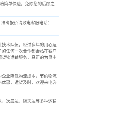
赔简单快速，免除您的后顾之
，准确报价请致电客服电话：
业技术队伍，经过多年的用心运
户的任何一次合作都会站在客户
德货物运输服务，真正的为货主
为企业降低物流成本，节约物流
格优惠，运货及时，欢迎来电咨
送、次晨达、隔天达等多种运输
！