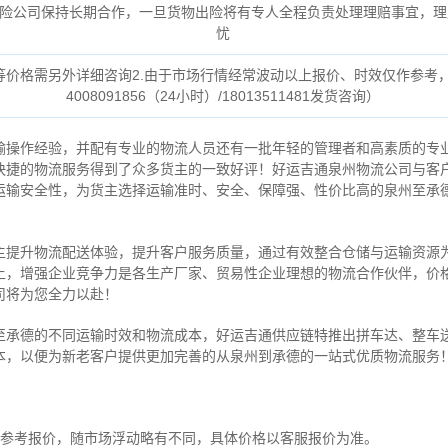
险公司保持长期合作，一旦货物出险将有专人全程负责处理理赔事宜，理
忧
货等价格需另外详细咨询2.由于市场行情经常波动以上报价、时效仅作参考
4008091856（24小时）/18013511481发货咨询）
输操作经验，并配有专业的物流人员还有一批年轻的管理者和高素质的专
快捷的物流服务得到了众多货主的一致好评！好运吉通泉州物流公司与客
运输安全性，为货主选择运输准时、安全、保障强、性价比高的泉州至承
主提升物流配送体验，提升客户服务质量，通过有效整合仓储与运输资源
上，增强企业竞争力是各生产厂家、贸易性企业理想的物流合作伙伴，价
司将为您全力以赴！
至承德的不同运输时效和物流成本，好运吉通供应链特推出拼车达、整车
本，以便为新老客户提供更加完善的从泉州到承德的一站式优质物流服务
为参考报价，随市场浮动略有不同，具体价格以客服报价为准。