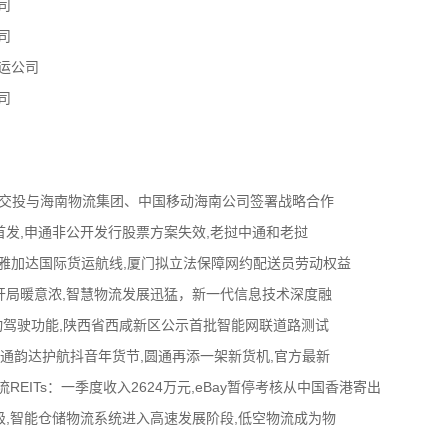
司
司
运公司
司
南交投与海南物流集团、中国移动海南公司签署战略合作
首发,申通非公开发行股票方案失效,老挝中通和老挝
福州-雅加达国际货运航线,厦门拟立法保障网约配送员劳动权益
开局暖意浓,智慧物流发展迅猛，新一代信息技术深度融
观察”自动驾驶功能,陕西省西咸新区公示首批智能网联道路测试
中通韵达护航抖音年货节,圆通再添一架新货机,官方最新
REITs：一季度收入2624万元,eBay暂停考核从中国香港寄出
,智能仓储物流系统进入高速发展阶段,低空物流成为物