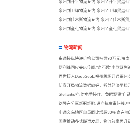
泉州到开平物流专线-泉州至开平货运公
泉州到卫辉物流专线-泉州至卫辉货运公
泉州到佳木斯物流专线-泉州至佳木斯货
泉州到奎屯物流专线-泉州至奎屯货运公
物流新闻
串通操纵快递价格公司被罚90万元,海
便利蜂回应关店传闻,“京石欧”中欧班列
百世接入DeepSeek,福州机场开通
新春开局物流数据向好，折射经济平稳
Stellantis推出“免手操作、免眼
刘强东分享新冠经验,设立抗病毒热线,
申通义乌地区单量同比增超30%,京东物流
国家推动多式联运发展，物流效率再升级