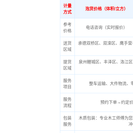
计量
泡货价格（体积/立方）
方式
参考
电话咨询（实时报价）
价格
送货
承德双桥区、双滦区、鹰手营
区域
提货
泉州鲤城区、丰泽区、洛江区
区域
服务
整车运输、大件物流、
项目
服务
预约下单→约定价
流程
包装
木质包装：专业木工师傅为您
服务
冲