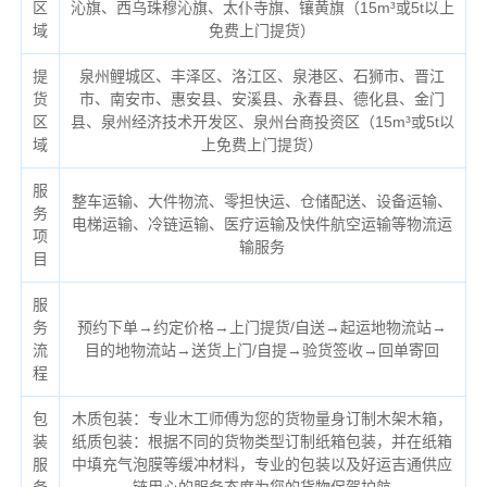
区
沁旗、西乌珠穆沁旗、太仆寺旗、镶黄旗（
15m³或5t以上
域
免费上门提货）
提
泉州鲤城区、丰泽区、洛江区、泉港区、石狮市、晋江
货
市、南安市、惠安县、安溪县、永春县、德化县、金门
区
县、泉州经济技术开发区、泉州台商投资区（
15m³或5t以
域
上免费上门提货）
服
整车运输、大件物流、零担快运、仓储配送、设备运输、
务
电梯运输、冷链运输、医疗运输及快件航空运输等物流运
项
输服务
目
服
务
预约下单→约定价格→上门提货/自送→起运地物流站→
流
目的地物流站→送货上门/自提→验货签收→回单寄回
程
包
木质包装：专业木工师傅为您的货物量身订制木架木箱，
装
纸质包装：根据不同的货物类型订制纸箱包装，并在纸箱
服
中填充气泡膜等缓冲材料，专业的包装以及好运吉通供应