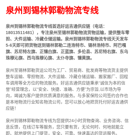
泉州到锡林郭勒物流专线
泉州到锡林郭勒物流专线首选好运吉通供应链（电话：
18013511481），专注泉州至锡林郭勒物流货物运输，提供
整车
零
担、大件运输、冷藏仓储运输。泉州到锡林郭勒物流专线天天发车
5-6天即可把货物送到锡林郭勒二连浩特市、锡林浩特市、阿巴嘎
旗、苏尼特左旗、正镶白旗、正蓝旗、多伦县、苏尼特右旗、东乌
珠穆沁旗、西乌珠穆沁旗、太仆寺旗、镶黄旗。
泉州至锡林郭勒货运公司为工厂、贸易商、批发商等物流货主提供
整车运输、零担物流、大件运输、冷藏仓储运输、搬家搬厂、回程
车调用等全方位的物流服务。好运吉通供应链
秉承“诚信为本的信
誉”经营理念，以“安全、快捷、准确、方便”为宗旨,以市场为导
向，竭诚为客户提供优质满意的服务
。
与多家保险公司签约合作也
是本地物流行业知名物流公司，您可以放心地把货托付好运吉通供
应链！
泉州到锡林郭勒物流专线为您提供
24小时
货物查询、业务咨询、信
息反馈，在线订车等服务，您只要有货，无论何时、何地就能立
即、就地提供上门提货，安全、可靠、快速直达的货运服务。