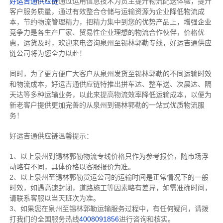
好运吉通供应链
通过运用信息技术为货主提升物流配送体验，提升
客户服务质量，通过有效整合仓储与运输资源为企业降低物流成
本，节约物流管理精力，把精力集中到您的优势产品上，增强企业
竞争力是各生产厂家、贸易性企业理想的物流合作伙伴，价格优
惠，运货及时，欢迎来电咨询泉州至锡林郭勒专线，好运吉通供应
链公司将为您全力以赴！
同时，为了更方便广大客户从泉州发货至锡林郭勒的不同运输时效
和物流成本，好运吉通供应链特推出拼车达、整车送、次晨达、隔
天达等多种运输业务，以此来提高物流效率降低运输成本，以便为
新老客户提供更加完善的从泉州到锡林郭勒的一站式优质物流服
务！
好运吉通供应链温馨提示：
1、以上泉州到锡林郭勒物流专线价格只作为参考报价，随市场浮
动略有不同，具体价格以客服报价为准。
2、以上
泉州
至锡林郭勒货运公司的运输时间是正常情况下的一般
时效，如遇高速封闭，道路施工等因素略有差异，如需准确时间，
请联系客服以当天班次为准。
3、如果您在
泉州
至锡林郭勒运输服务过程中，有任何疑问，请拨
打我们的全国服务热线
4008091856
进行咨询和核实。