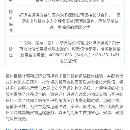
务
链用心的服务态度为您的货物保驾护航
服
好运吉通供应链与国内众多保险公司保持长期合作，一旦
务
货物出险将有专人全程负责处理理赔事宜，理赔简单快
保
速，免除您的后顾之忧
障
1.设备、搬家、搬厂、杂货等价格需另外详细咨询2.由于
备
市场行情经常波动以上报价、时效仅作参考，准确报价请
注
致电客服电话：4008091856（24小时）/18013511481
发货咨询）
泉州至锡林郭勒货运公司拥有丰富的货物运输操作经验，并配有专
业的物流人员还有一批年轻的管理者和高素质的专业技术队伍，经
过多年的用心运营与发展以安全靠谱的物流品质、方便快捷的物流
服务得到了众多货主的一致好评！好运吉通泉州物流公司与客户的
任何一次合作都会站在客户的角度综合考虑运输时效、运输价格、
运输安全性，为货主选择运输准时、安全、保障强、性价比高的泉
州至锡林郭勒货物运输服务，真正的为货主做到省心、省事、省钱
的优质服务。