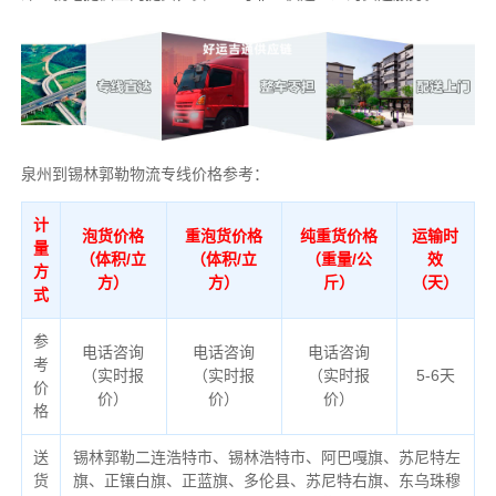
泉州到锡林郭勒物流专线价格参考：
计
泡货价格
重泡货价格
纯重货价格
运输时
量
（体积/立
（体积/立
（重量/公
效
方
方）
方）
斤）
（天）
式
参
电话咨询
电话咨询
电话咨询
考
（实时报
（实时报
（实时报
5-6天
价
价）
价）
价）
格
送
锡林郭勒二连浩特市、锡林浩特市、阿巴嘎旗、苏尼特左
货
旗、正镶白旗、正蓝旗、多伦县、苏尼特右旗、东乌珠穆