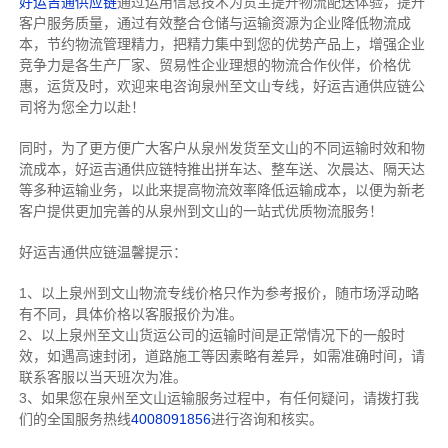
好运吉通供应链
通过运用信息技术为货主提升物流配送体验，提升
客户服务质量，通过有效整合仓储与运输资源为企业降低物流成
本，节约物流管理精力，把精力集中到您的优势产品上，增强企业
竞争力是各生产厂家、贸易性企业理想的物流合作伙伴，价格优
惠，运货及时，欢迎来电咨询泉州至文山专线，好运吉通供应链公
司将为您全力以赴！
同时，为了更方便广大客户从泉州发货至文山的不同运输时效和物
流成本，好运吉通供应链特推出拼车达、整车送、次晨达、隔天达
等多种运输业务，以此来提高物流效率降低运输成本，以便为新老
客户提供更加完善的从泉州到文山的一站式优质物流服务！
好运吉通供应链温馨提示：
1、以上泉州到文山物流专线价格只作为参考报价，随市场浮动略
有不同，具体价格以客服报价为准。
2、以上
泉州
至文山货运公司的运输时间是正常情况下的一般时
效，如遇高速封闭，道路施工等因素略有差异，如需准确时间，请
联系客服以当天班次为准。
3、如果您在
泉州
至文山运输服务过程中，有任何疑问，请拨打我
们的全国服务热线
4008091856
进行咨询和核实。