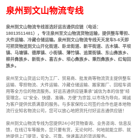
泉州到文山物流专线
泉州到文山物流专线首选好运吉通供应链（电话：
18013511481），专注泉州至文山物流货物运输，提供
整车
零担、
大件运输、冷藏仓储运输。泉州到文山物流专线天天发车5-6天即
可把货物送到文山开化街道、卧龙街道、新平街道、古木镇、平坝
镇、马塘镇、德厚镇、小街镇、薄竹镇、追栗街镇、东山彝族乡、
柳井彝族乡、新街乡、喜古乡、坝心彝族乡、秉烈彝族乡、红甸回
族乡。
泉州至文山货运公司为工厂、贸易商、批发商等物流货主提供整车
运输、零担物流、大件运输、冷藏仓储运输、搬家搬厂、回程车调
用等全方位的物流服务。好运吉通供应链
秉承“诚信为本的信誉”经
营理念，以“安全、快捷、准确、方便”为宗旨,以市场为导向，竭诚
为客户提供优质满意的服务
。
与多家保险公司签约合作也是本地物
流行业知名物流公司，您可以放心地把货托付好运吉通供应链！
泉州到文山物流专线为您提供
24小时
货物查询、业务咨询、信息反
馈，在线订车等服务，您只要有货，无论何时、何地就能立即、就
地提供上门提货，安全、可靠、快速直达的货运服务。