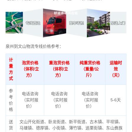
泉州到文山物流专线价格参考：
计
泡货价格
重泡货价格
纯重货价格
运输时
量
（体积/立
（体积/立
（重量/公
效
方
方）
方）
斤）
（天）
式
参
电话咨询
电话咨询
电话咨询
考
（实时报
（实时报
（实时报
5-6天
价
价）
价）
价）
格
送
文山开化街道、卧龙街道、新平街道、古木镇、平坝镇、
货
马塘镇、德厚镇、小街镇、薄竹镇、追栗街镇、东山彝族