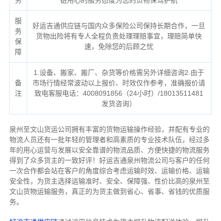
务
链用心的服务态度为您的货物保驾护航
服
好运吉通供应链与国内众多保险公司保持长期合作，一旦
务
货物出险将有专人全程负责处理理赔事宜，理赔简单快
保
速，免除您的后顾之忧
障
1.设备、搬家、搬厂、杂货等价格需另外详细咨询2.由于
备
市场行情经常波动以上报价、时效仅作参考，准确报价请
注
致电客服电话：4008091856（24小时）/18013511481
发货咨询）
泉州至文山货运公司拥有丰富的货物运输操作经验，并配有专业的
物流人员还有一批年轻的管理者和高素质的专业技术队伍，经过多
年的用心运营与发展以安全靠谱的物流品质、方便快捷的物流服务
得到了众多货主的一致好评！好运吉通泉州物流公司与客户的任何
一次合作都会站在客户的角度综合考虑运输时效、运输价格、运输
安全性，为货主选择运输准时、安全、保障强、性价比高的泉州至
文山货物运输服务，真正的为货主做到省心、省事、省钱的优质服
务。