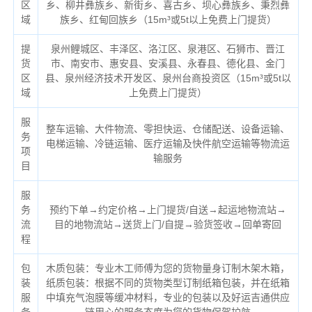
区
乡、柳井彝族乡、新街乡、喜古乡、坝心彝族乡、秉烈彝
域
族乡、红甸回族乡（
15m³或5t以上免费上门提货）
提
泉州鲤城区、丰泽区、洛江区、泉港区、石狮市、晋江
货
市、南安市、惠安县、安溪县、永春县、德化县、金门
区
县、泉州经济技术开发区、泉州台商投资区（
15m³或5t以
域
上免费上门提货）
服
整车运输、大件物流、零担快运、仓储配送、设备运输、
务
电梯运输、冷链运输、医疗运输及快件航空运输等物流运
项
输服务
目
服
务
预约下单→约定价格→上门提货/自送→起运地物流站→
流
目的地物流站→送货上门/自提→验货签收→回单寄回
程
包
木质包装：专业木工师傅为您的货物量身订制木架木箱，
装
纸质包装：根据不同的货物类型订制纸箱包装，并在纸箱
服
中填充气泡膜等缓冲材料，专业的包装以及好运吉通供应