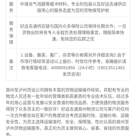
服
中填充气泡膜等缓冲材料，专业的包装以及好运吉通供应
务
链用心的服务态度为您的货物保驾护航
服
好运吉通供应链与国内众多保险公司保持长期合作，一旦
务
货物出险将有专人全程负责处理理赔事宜，理赔简单快
保
速，免除您的后顾之忧
障
1.设备、搬家、搬厂、杂货等价格需另外详细咨询2.由于
备
市场行情经常波动以上报价、时效仅作参考，准确报价请
注
致电客服电话：4008091856（24小时）/18013511481
发货咨询）
滁州至泸州货运公司拥有丰富的货物运输操作经验，并配有专业的
物流人员还有一批年轻的管理者和高素质的专业技术队伍，经过多
年的用心运营与发展以安全靠谱的物流品质、方便快捷的物流服务
得到了众多货主的一致好评！好运吉通滁州物流公司与客户的任何
一次合作都会站在客户的角度综合考虑运输时效、运输价格、运输
安全性，为货主选择运输准时、安全、保障强、性价比高的滁州至
泸州货物运输服务，真正的为货主做到省心、省事、省钱的优质服
务。