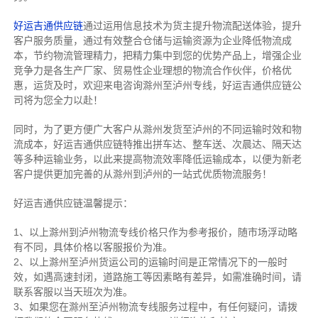
好运吉通供应链
通过运用信息技术为货主提升物流配送体验，提升
客户服务质量，通过有效整合仓储与运输资源为企业降低物流成
本，节约物流管理精力，把精力集中到您的优势产品上，增强企业
竞争力是各生产厂家、贸易性企业理想的物流合作伙伴，价格优
惠，运货及时，欢迎来电咨询滁州至泸州专线，好运吉通供应链公
司将为您全力以赴！
同时，为了更方便广大客户从滁州发货至泸州的不同运输时效和物
流成本，好运吉通供应链特推出拼车达、整车送、次晨达、隔天达
等多种运输业务，以此来提高物流效率降低运输成本，以便为新老
客户提供更加完善的从滁州到泸州的一站式优质物流服务！
好运吉通供应链温馨提示：
1、以上滁州到泸州物流专线价格只作为参考报价，随市场浮动略
有不同，具体价格以客服报价为准。
2、以上
滁州
至泸州货运公司的运输时间是正常情况下的一般时
效，如遇高速封闭，道路施工等因素略有差异，如需准确时间，请
联系客服以当天班次为准。
3、如果您在
滁州
至泸州物流专线服务过程中，有任何疑问，请拨