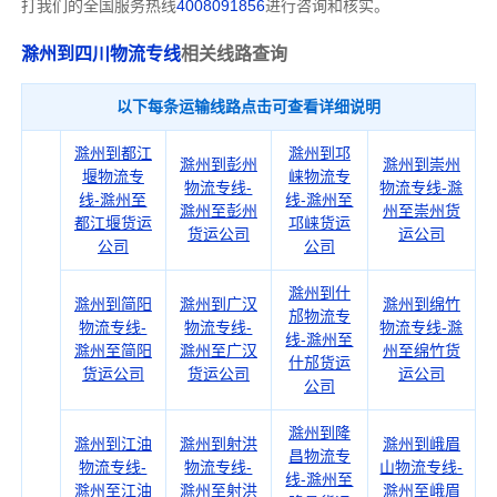
打我们的全国服务热线
4008091856
进行咨询和核实。
滁州到四川物流专线
相关线路查询
以下每条运输线路点击可查看详细说明
滁州到都江
滁州到邛
滁州到彭州
滁州到崇州
堰物流专
崃物流专
物流专线-
物流专线-滁
线-滁州至
线-滁州至
滁州至彭州
州至崇州货
都江堰货运
邛崃货运
货运公司
运公司
公司
公司
滁州到什
滁州到简阳
滁州到广汉
滁州到绵竹
邡物流专
物流专线-
物流专线-
物流专线-滁
线-滁州至
滁州至简阳
滁州至广汉
州至绵竹货
什邡货运
货运公司
货运公司
运公司
公司
滁州到隆
滁州到江油
滁州到射洪
滁州到峨眉
昌物流专
物流专线-
物流专线-
山物流专线-
线-滁州至
滁州至江油
滁州至射洪
滁州至峨眉