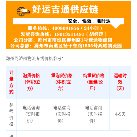
滁州到泸州物流专线价格参考：
计
泡货价格
重泡货价格
纯重货价格
运输时
量
（体积/立
（体积/立
（重量/公
效
方
方）
方）
斤）
（天）
式
参
电话咨询
电话咨询
电话咨询
考
（实时报
（实时报
（实时报
4-5天
价
价）
价）
价）
格
送