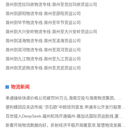
滁州到克拉玛依物流专线-滁州至克拉玛依货运公司
滁州到邵阳物流专线-滁州至邵阳货运公司
滁州到毕节物流专线-滁州至毕节货运公司
滁州到大兴安岭物流专线-滁州至大兴安岭货运公司
滁州到凌海物流专线-滁州至凌海货运公司
滁州到双河物流专线-滁州至双河货运公司
滁州到九江物流专线-滁州至九江货运公司
滁州到灵武物流专线-滁州至灵武货运公司
物流新闻
串通操纵快递价格公司被罚90万元,海南交投与海南物流集团、中国移动海南公司签署战略合作
便利蜂回应关店传闻,“京石欧”中欧班列首发,申通非公开发行股票方案失效,老挝中通和老挝
百世接入DeepSeek,福州机场开通福州-雅加达国际货运航线,厦门拟立法保障网约配送员劳动权益
新春开局物流数据向好，折射经济平稳开局暖意浓,智慧物流发展迅猛，新一代信息技术深度融