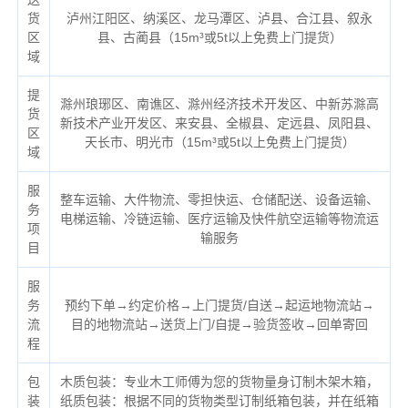
货
泸州江阳区、纳溪区、龙马潭区、泸县、合江县、叙永
区
县、古蔺县（
15m³或5t以上免费上门提货）
域
提
滁州琅琊区、南谯区、滁州经济技术开发区、中新苏滁高
货
新技术产业开发区、来安县、全椒县、定远县、凤阳县、
区
天长市、明光市（
15m³或5t以上免费上门提货）
域
服
整车运输、大件物流、零担快运、仓储配送、设备运输、
务
电梯运输、冷链运输、医疗运输及快件航空运输等物流运
项
输服务
目
服
务
预约下单→约定价格→上门提货/自送→起运地物流站→
流
目的地物流站→送货上门/自提→验货签收→回单寄回
程
包
木质包装：专业木工师傅为您的货物量身订制木架木箱，
装
纸质包装：根据不同的货物类型订制纸箱包装，并在纸箱