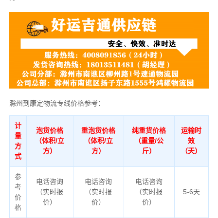
滁州到康定物流专线价格参考：
计
泡货价格
重泡货价格
纯重货价格
运输时
量
（体积/立
（体积/立
（重量/公
效
方
方）
方）
斤）
（天）
式
参
电话咨询
电话咨询
电话咨询
考
（实时报
（实时报
（实时报
5-6天
价
价）
价）
价）
格