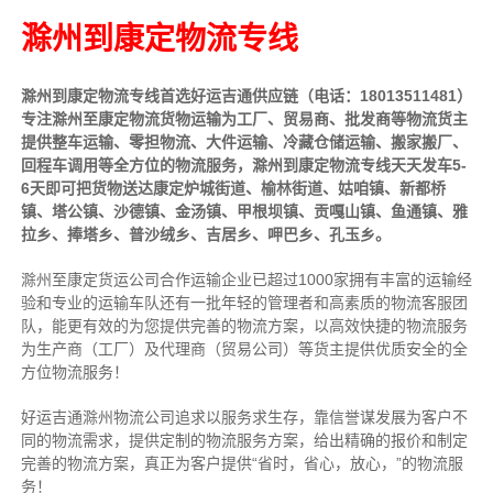
滁州到康定物流专线
滁州到康定物流专线首选好运吉通供应链（电话：18013511481）
专注滁州至康定物流货物运输为工厂、贸易商、批发商等物流货主
提供整车运输、零担物流、大件运输、冷藏仓储运输、搬家搬厂、
回程车调用等全方位的物流服务，滁州到康定物流专线天天发车5-
6天即可把货物送达康定炉城街道、榆林街道、姑咱镇、新都桥
镇、塔公镇、沙德镇、金汤镇、甲根坝镇、贡嘎山镇、鱼通镇、雅
拉乡、捧塔乡、普沙绒乡、吉居乡、呷巴乡、孔玉乡。
滁州至康定货运公司合作运输企业已超过1000家拥有丰富的运输经
验和专业的运输车队还有一批年轻的管理者和高素质的物流客服团
队，能更有效的为您提供完善的物流方案，以高效快捷的物流服务
为生产商（工厂）及代理商（贸易公司）等货主提供优质安全的全
方位物流服务！
好运吉通滁州物流公司追求以服务求生存，靠信誉谋发展为客户不
同的物流需求，提供定制的物流服务方案，给出精确的报价和制定
完善的物流方案，真正为客户提供“省时，省心，放心，”的物流服
务！