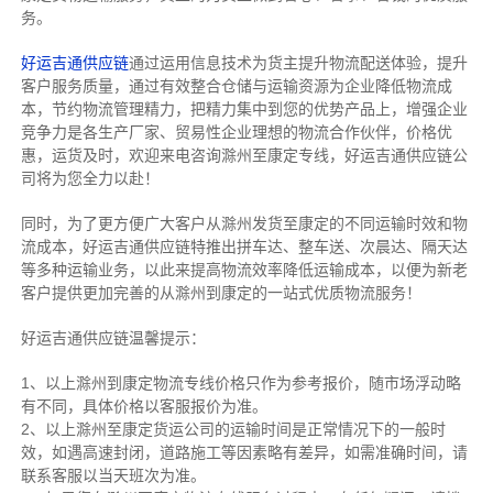
务。
好运吉通供应链
通过运用信息技术为货主提升物流配送体验，提升
客户服务质量，通过有效整合仓储与运输资源为企业降低物流成
本，节约物流管理精力，把精力集中到您的优势产品上，增强企业
竞争力是各生产厂家、贸易性企业理想的物流合作伙伴，价格优
惠，运货及时，欢迎来电咨询滁州至康定专线，好运吉通供应链公
司将为您全力以赴！
同时，为了更方便广大客户从滁州发货至康定的不同运输时效和物
流成本，好运吉通供应链特推出拼车达、整车送、次晨达、隔天达
等多种运输业务，以此来提高物流效率降低运输成本，以便为新老
客户提供更加完善的从滁州到康定的一站式优质物流服务！
好运吉通供应链温馨提示：
1、以上滁州到康定物流专线价格只作为参考报价，随市场浮动略
有不同，具体价格以客服报价为准。
2、以上
滁州
至康定货运公司的运输时间是正常情况下的一般时
效，如遇高速封闭，道路施工等因素略有差异，如需准确时间，请
联系客服以当天班次为准。