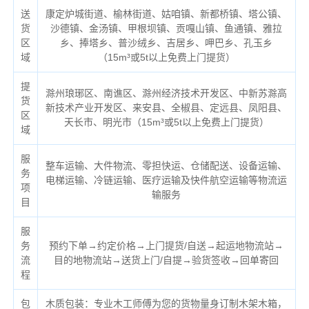
送
康定炉城街道、榆林街道、姑咱镇、新都桥镇、塔公镇、
货
沙德镇、金汤镇、甲根坝镇、贡嘎山镇、鱼通镇、雅拉
区
乡、捧塔乡、普沙绒乡、吉居乡、呷巴乡、孔玉乡
域
（
15m³或5t以上免费上门提货）
提
滁州琅琊区、南谯区、滁州经济技术开发区、中新苏滁高
货
新技术产业开发区、来安县、全椒县、定远县、凤阳县、
区
天长市、明光市（
15m³或5t以上免费上门提货）
域
服
整车运输、大件物流、零担快运、仓储配送、设备运输、
务
电梯运输、冷链运输、医疗运输及快件航空运输等物流运
项
输服务
目
服
务
预约下单→约定价格→上门提货/自送→起运地物流站→
流
目的地物流站→送货上门/自提→验货签收→回单寄回
程
包
木质包装：专业木工师傅为您的货物量身订制木架木箱，