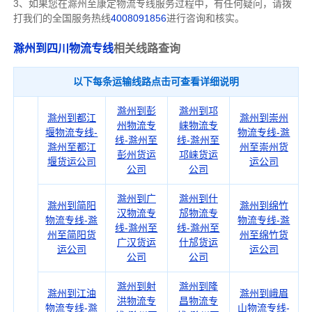
3、如果您在
滁州
至康定物流专线服务过程中，有任何疑问，请拨
打我们的全国服务热线
4008091856
进行咨询和核实。
滁州到四川物流专线
相关线路查询
以下每条运输线路点击可查看详细说明
滁州到彭
滁州到邛
滁州到都江
滁州到崇州
州物流专
崃物流专
堰物流专线-
物流专线-滁
线-滁州至
线-滁州至
滁州至都江
州至崇州货
彭州货运
邛崃货运
堰货运公司
运公司
公司
公司
滁州到广
滁州到什
滁州到简阳
滁州到绵竹
汉物流专
邡物流专
物流专线-滁
物流专线-滁
线-滁州至
线-滁州至
州至简阳货
州至绵竹货
广汉货运
什邡货运
运公司
运公司
公司
公司
滁州到射
滁州到隆
滁州到江油
滁州到峨眉
洪物流专
昌物流专
物流专线-滁
山物流专线-