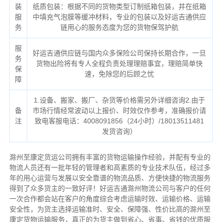
装
纸质包装：根据不同的货物类型订制纸箱包装，并在纸箱
服
中填充气泡膜等缓冲材料，专业的包装以及好运吉通供应
务
链用心的服务态度为您的货物保驾护航
服
好运吉通供应链与国内众多保险公司保持长期合作，一旦
务
货物出险将有专人全程负责处理理赔事宜，理赔简单快
保
速，免除您的后顾之忧
障
1.设备、搬家、搬厂、杂货等价格需另外详细咨询2.由于
备
市场行情经常波动以上报价、时效仅作参考，准确报价请
注
致电客服电话：4008091856（24小时）/18013511481
发货咨询）
滁州至康定货运公司拥有丰富的货物运输操作经验，并配有专业的
物流人员还有一批年轻的管理者和高素质的专业技术队伍，经过多
年的用心运营与发展以安全靠谱的物流品质、方便快捷的物流服务
得到了众多货主的一致好评！好运吉通滁州物流公司与客户的任何
一次合作都会站在客户的角度综合考虑运输时效、运输价格、运输
安全性，为货主选择运输准时、安全、保障强、性价比高的滁州至
康定货物运输服务，真正的为货主做到省心、省事、省钱的优质服