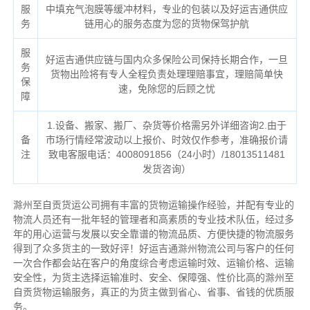
服
中填充气泡膜等缓冲材料，专业的包装以及好运吉通供应
务
链用心的服务态度为您的货物保驾护航
服
好运吉通供应链与国内众多保险公司保持长期合作，一旦
务
货物出险将有专人全程负责处理理赔事宜，理赔简单快
保
速，免除您的后顾之忧
障
1.设备、搬家、搬厂、杂货等价格需另外详细咨询2.由于
备
市场行情经常波动以上报价、时效仅作参考，准确报价请
注
致电客服电话：4008091856（24小时）/18013511481
发货咨询）
滁州至自贡货运公司拥有丰富的货物运输操作经验，并配有专业的
物流人员还有一批年轻的管理者和高素质的专业技术队伍，经过多
年的用心运营与发展以安全靠谱的物流品质、方便快捷的物流服务
得到了众多货主的一致好评！好运吉通滁州物流公司与客户的任何
一次合作都会站在客户的角度综合考虑运输时效、运输价格、运输
安全性，为货主选择运输准时、安全、保障强、性价比高的滁州至
自贡货物运输服务，真正的为货主做到省心、省事、省钱的优质服
务。