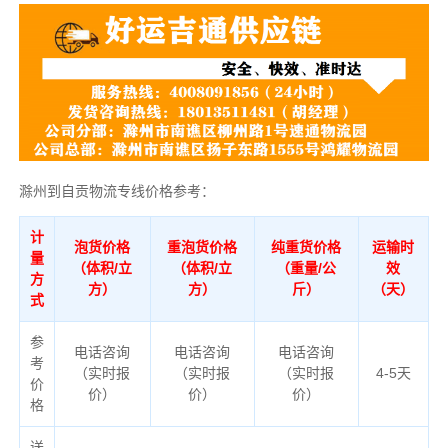
滁州到自贡物流专线价格参考：
计
泡货价格
重泡货价格
纯重货价格
运输时
量
（体积/立
（体积/立
（重量/公
效
方
方）
方）
斤）
（天）
式
参
电话咨询
电话咨询
电话咨询
考
（实时报
（实时报
（实时报
4-5天
价
价）
价）
价）
格
送