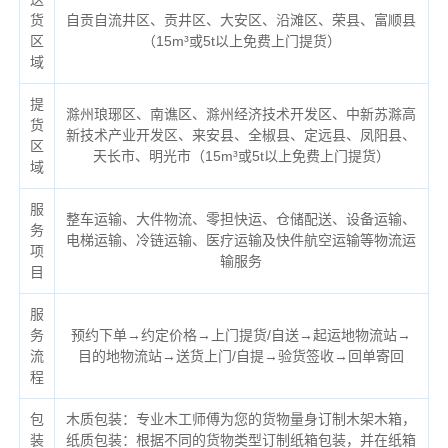
货
自贡自流井区、贡井区、大安区、沿滩区、荣县、富顺县
区
（
15m³或5t以上免费上门提货）
域
提
滁州琅琊区、南谯区、滁州经济技术开发区、中新苏滁高
货
新技术产业开发区、来安县、全椒县、定远县、凤阳县、
区
天长市、明光市（
15m³或5t以上免费上门提货）
域
服
整车运输、大件物流、零担快运、仓储配送、设备运输、
务
电梯运输、冷链运输、医疗运输及快件航空运输等物流运
项
输服务
目
服
务
预约下单→约定价格→上门提货/自送→起运地物流站→
流
目的地物流站→送货上门/自提→验货签收→回单寄回
程
包
木质包装：专业木工师傅为您的货物量身订制木架木箱，
装
纸质包装：根据不同的货物类型订制纸箱包装，并在纸箱