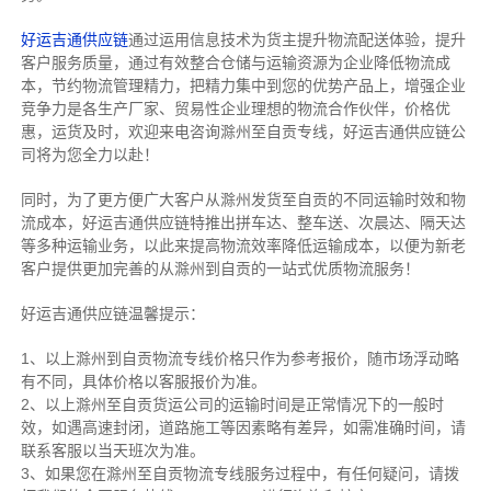
好运吉通供应链
通过运用信息技术为货主提升物流配送体验，提升
客户服务质量，通过有效整合仓储与运输资源为企业降低物流成
本，节约物流管理精力，把精力集中到您的优势产品上，增强企业
竞争力是各生产厂家、贸易性企业理想的物流合作伙伴，价格优
惠，运货及时，欢迎来电咨询滁州至自贡专线，好运吉通供应链公
司将为您全力以赴！
同时，为了更方便广大客户从滁州发货至自贡的不同运输时效和物
流成本，好运吉通供应链特推出拼车达、整车送、次晨达、隔天达
等多种运输业务，以此来提高物流效率降低运输成本，以便为新老
客户提供更加完善的从滁州到自贡的一站式优质物流服务！
好运吉通供应链温馨提示：
1、以上滁州到自贡物流专线价格只作为参考报价，随市场浮动略
有不同，具体价格以客服报价为准。
2、以上
滁州
至自贡货运公司的运输时间是正常情况下的一般时
效，如遇高速封闭，道路施工等因素略有差异，如需准确时间，请
联系客服以当天班次为准。
3、如果您在
滁州
至自贡物流专线服务过程中，有任何疑问，请拨