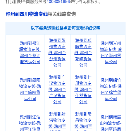
打我们的全国服务热线
4008091856
进行咨询和核实。
滁州到四川物流专线
相关线路查询
以下每条运输线路点击可查看详细说明
滁州到彭
滁州到邛
滁州到都江
滁州到崇州
州物流专
崃物流专
堰物流专线-
物流专线-滁
线-滁州至
线-滁州至
滁州至都江
州至崇州货
彭州货运
邛崃货运
堰货运公司
运公司
公司
公司
滁州到广
滁州到什
滁州到简阳
滁州到绵竹
汉物流专
邡物流专
物流专线-滁
物流专线-滁
线-滁州至
线-滁州至
州至简阳货
州至绵竹货
广汉货运
什邡货运
运公司
运公司
公司
公司
滁州到射
滁州到隆
滁州到江油
滁州到峨眉
洪物流专
昌物流专
物流专线-滁
山物流专线-
线-滁州至
线-滁州至
州至江油货
滁州至峨眉