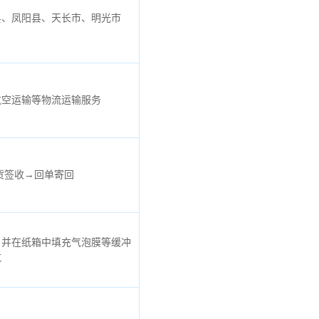
县、凤阳县、天长市、明光市
航空运输等物流运输服务
货签收→回单寄回
，并在纸箱中填充气泡膜等缓冲
航