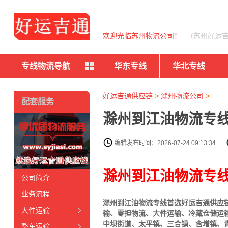
欢迎光临苏州物流公司！
（苏州好运
专线物流导航
华东专线
华北专线
好运吉通供应链
>
滁州物流公司
>
配套服务
滁州到江油物流专线
编辑发布时间：2026-07-24 09:13:34
滁州到江油物流专
公司简介
业务流程
滁州到江油物流专线首选好运吉通供应链
大件运输
输、零担物流、大件运输、冷藏仓储运
中坝街道、太平镇、三合镇、含增镇、
整车运输