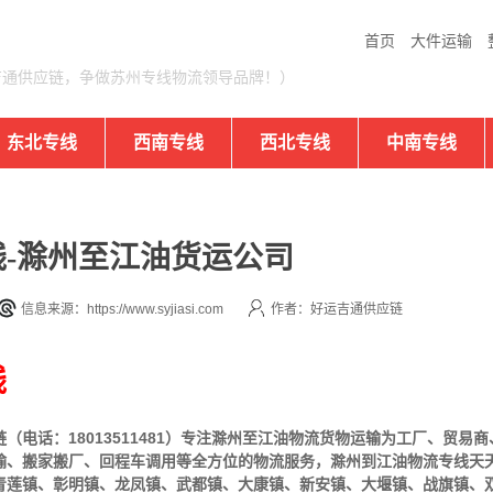
首页
大件运输
吉通供应链，争做苏州专线物流领导品牌！）
东北专线
西南专线
西北专线
中南专线
-滁州至江油货运公司
信息来源：https://www.syjiasi.com
作者：好运吉通供应链
线
（电话：18013511481）专注滁州至江油物流货物运输为工厂、贸易
输、搬家搬厂、回程车调用等全方位的物流服务，滁州到江油物流专线天天
青莲镇、彰明镇、龙凤镇、武都镇、大康镇、新安镇、大堰镇、战旗镇、