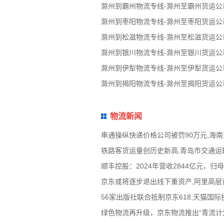
滁州到霸州物流专线-滁州至霸州货运公
滁州到枣阳物流专线-滁州至枣阳货运公
滁州到松滋物流专线-滁州至松滋货运公
滁州到银川物流专线-滁州至银川货运公
滁州到伊犁物流专线-滁州至伊犁货运公
滁州到揭阳物流专线-滁州至揭阳货运公
物流新闻
串通操纵快递价格公司被罚90万元,海
铁路客货运量创历史新高,青岛市交通运
顺丰控股：2024年营收2844亿元，
京东或将逐步退出线下重资产,阿里高层
56家出版社联合抵制京东618,天猫国
绿色物流再升级，京东物流推出“青流计划