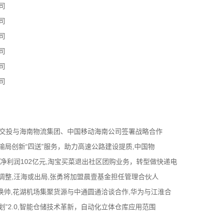
司
司
司
司
司
司
南交投与海南物流集团、中国移动海南公司签署战略合作
输局创新“四送”服务，助力高速公路建设提质,中国物
归母净利润102亿元,淘宝买菜退出社区团购业务，转型做快递电
调整,汪海或出局,张勇将加盟晨壹基金担任管理合伙人
际换帅,花湖机场集聚货源与中通圆通洽谈合作,华为与江淮合
”2.0,智能仓储技术革新，自动化立体仓库应用范围