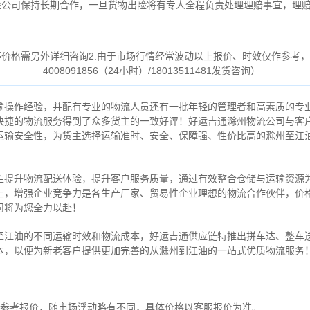
险公司保持长期合作，一旦货物出险将有专人全程负责处理理赔事宜，理
等价格需另外详细咨询2.由于市场行情经常波动以上报价、时效仅作参考
4008091856（24小时）/18013511481发货咨询）
输操作经验，并配有专业的物流人员还有一批年轻的管理者和高素质的专
快捷的物流服务得到了众多货主的一致好评！好运吉通滁州物流公司与客
运输安全性，为货主选择运输准时、安全、保障强、性价比高的滁州至江
主提升物流配送体验，提升客户服务质量，通过有效整合仓储与运输资源
上，增强企业竞争力是各生产厂家、贸易性企业理想的物流合作伙伴，价
司将为您全力以赴！
至江油的不同运输时效和物流成本，好运吉通供应链特推出拼车达、整车
本，以便为新老客户提供更加完善的从滁州到江油的一站式优质物流服务
为参考报价，随市场浮动略有不同，具体价格以客服报价为准。