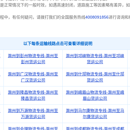
是正常情况下的一般时效，如遇高速封闭，道路施工等因素略有差异，如
程中，有任何疑问，请拨打我们的全国服务热线
4008091856
进行咨询和
以下每条运输线路点击可查看详细说明
都
滁州到彭州物流专线-滁州至
滁州到邛崃物流专线-滁州至邛崃
彭州货运公司
货运公司
阳
滁州到广汉物流专线-滁州至
滁州到什邡物流专线-滁州至什邡
广汉货运公司
货运公司
洪
滁州到隆昌物流专线-滁州至
滁州到峨眉山物流专线-滁州至峨
隆昌货运公司
眉山货运公司
蓥
滁州到万源物流专线-滁州至
滁州到马尔康物流专线-滁州至马
万源货运公司
尔康货运公司
昌
滁州到会理物流专线-滁州至
滁州到成都物流专线-滁州至成都