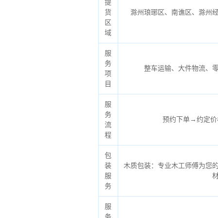
提
货
滁州琅琊区、南谯区、滁州
区
域
服
务
整车运输、大件物流、
项
目
服
务
预约下单→约定价
流
程
包
装
木质包装：专业木工师傅为您
服
务
服
务