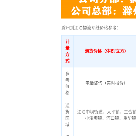
滁州到江油物流专线价格参考：
计
量
泡货价格（体积/立方）
方
式
参
考
电话咨询（实时报价）
价
格
送
货
江油中坝街道、太平镇、三合
区
小溪坝镇、河口镇、重华
域