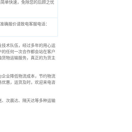
赔简单快速，免除您的后顾之忧
，准确报价请致电客服电话：
业技术队伍，经过多年的用心运
户的任何一次合作都会站在客户
油货物运输服务，真正的为货主
为企业降低物流成本，节约物流
格优惠，运货及时，欢迎来电咨
送、次晨达、隔天达等多种运输
！