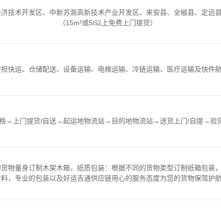
经济技术开发区、中新苏滁高新技术产业开发区、来安县、全椒县、定远
（
15m³或5t以上免费上门提货）
零担快运、仓储配送、设备运输、电梯运输、冷链运输、医疗运输及快件
格→上门提货/自送→起运地物流站→目的地物流站→送货上门/自提→验
的货物量身订制木架木箱，纸质包装：根据不同的货物类型订制纸箱包装
材料，专业的包装以及好运吉通供应链用心的服务态度为您的货物保驾护