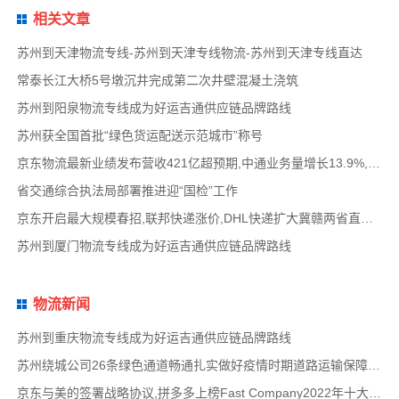
相关文章
苏州到天津物流专线-苏州到天津专线物流-苏州到天津专线直达
常泰长江大桥5号墩沉井完成第二次井壁混凝土浇筑
苏州到阳泉物流专线成为好运吉通供应链品牌路线
苏州获全国首批“绿色货运配送示范城市”称号
京东物流最新业绩发布营收421亿超预期,中通业务量增长13.9%,抖音试水AI电商,喜达屋牵头拟收购
省交通综合执法局部署推进迎“国检”工作
京东开启最大规模春招,联邦快递涨价,DHL快递扩大冀赣两省直营服务网络,深圳南山跨境货物运
苏州到厦门物流专线成为好运吉通供应链品牌路线
物流新闻
苏州到重庆物流专线成为好运吉通供应链品牌路线
苏州绕城公司26条绿色通道畅通扎实做好疫情时期道路运输保障工作
京东与美的签署战略协议,拼多多上榜Fast Company2022年十大创新物流供应链公司名单,路歌战略版