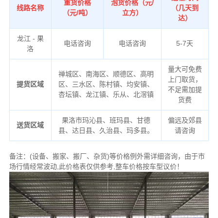
重货价格
泡货价格（元/
线路名称
（几天到
（元/吨）
立方）
达）
龙江 - 果
电话咨询
电话咨询
5-7天
洛
量大可免费
禅城区、南海区、顺德区、高明
上门取货，
提货区域
区、三水区、陈村镇、均安镇、
不足需加提
杏坛镇、龙江镇、乐从、北滘镇
货费
果洛市玛沁县、班玛县、甘德
偏远及郊县
送货区域
县、达日县、久治县、玛多县。
请咨询
备注
：
(设备、搬家、搬厂、杂货)等价格例外需详细咨询，由于市
场行情经常波动,此价格表仅供参考,整车价格按车型议价！