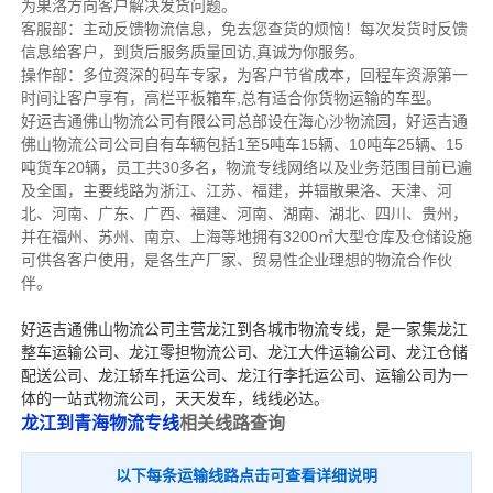
为果洛方向客户解决发货问题。
客服部：主动反馈物流信息，免去您查货的烦恼！每次发货时反馈
信息给客户，到货后服务质量回访,真诚为你服务。
操作部：多位资深的码车专家，为客户节省成本，回程车资源第一
时间让客户享有，高栏平板箱车,总有适合你货物运输的车型。
好运吉通佛山物流公司有限公司总部设在海心沙物流园，好运吉通
佛山物流公司公司自有车辆包括1至5吨车15辆、10吨车25辆、15
吨货车20辆，员工共30多名，物流专线网络以及业务范围目前已遍
及全国，主要线路为浙江、江苏、福建，并辐散果洛、天津、河
北、河南、广东、广西、福建、河南、湖南、湖北、四川、贵州，
并在福州、苏州、南京、上海等地拥有3200㎡大型仓库及仓储设施
可供各客户使用，是各生产厂家、贸易性企业理想的物流合作伙
伴。
好运吉通佛山物流公司主营龙江到各城市物流专线，是一家集
龙江
整车运输公司
、
龙江零担物流公司
、
龙江大件运输公司
、
龙江仓储
配送公司
、
龙江轿车托运公司
、
龙江行李托运公司
、
运输公司
为一
体的一站式
物流公司
，天天发车，线线必达
。
龙江到青海物流专线
相关线路查询
以下每条运输线路点击可查看详细说明