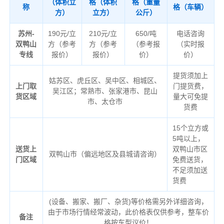
（体积立
格（体积
格（重量
称
格（车辆）
方）
立方）
公斤）
苏州-
190元/立
210元/立
650/吨
电话咨询
双鸭山
方（参考
方（参考
（参考报
（实时报
专线
报价）
报价）
价）
价）
提货须加上
姑苏区、虎丘区、吴中区、相城区、
上门取
门提货费，
吴江区；常熟市、张家港市、昆山
货区域
量大可免提
市、太仓市
货费
15个立方或
5吨以上，
送货上
双鸭山市区
双鸭山市（偏远地区及县城请咨询）
门区域
免费送货，
不足须加送
货费
(设备、搬家、搬厂、杂货)等价格需另外详细咨询，
由于市场行情经常波动，此价格表仅供参考，整车价
备注
格按车型议价！