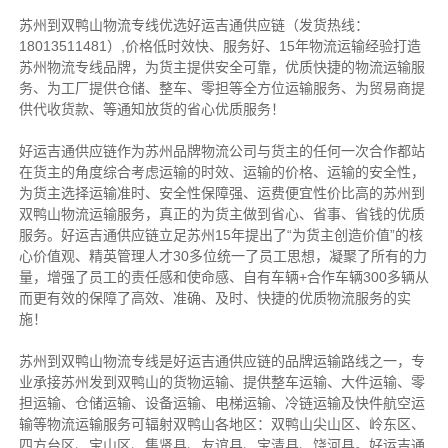
苏州到双鸭山物流专线优选好运吉通供应链（发货热线：
18013511481）,价格低时效快、服务好、15年物流运输经验打造
苏州物流专线品牌，为货主提供安全可靠，优质快捷的物流运输服
务、为工厂提供仓储、整车、零担等全方位运输服务、为贸易商提
供代收货款、等通知放货的省心优质服务！
好运吉通供应链作为苏州品牌物流公司与货主的任何一次合作都站
在货主的角度综合考虑运输的时效、运输的价格、运输的安全性，
为货主选择运输准时、安全性保障强、运费便宜性价比高的苏州到
双鸭山物流运输服务，真正的为货主做到省心、省事、省钱的优质
服务。好运吉通供应链立足苏州15年提出了“为货主创造价值”的核
心价值观、精英管理人才30多位统一了员工思想，凝聚了所有的力
量，增强了员工的责任感和使命感、自有车辆+合作车辆300多辆从
而更有效的保障了高效、准确、及时、快捷的优质物流服务的实
施！
苏州到双鸭山物流专线是好运吉通供应链的品牌运输路线之一，专
业承接苏州发到双鸭山的货物运输、提供整车运输、大件运输、零
担运输、仓储运输、设备运输、电梯运输、冷链运输及快件航空运
输等物流运输服务可辐射双鸭山各地区：双鸭山尖山区、岭东区、
四方台区、宝山区、集贤县、友谊县、宝清县、饶河县。好运吉通