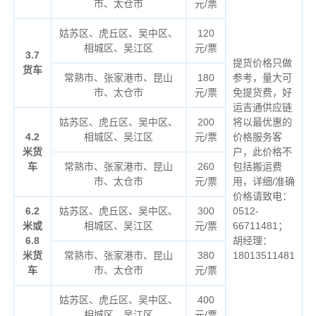
市、太仓市
元/票
姑苏区、虎丘区、吴中区、
120
相城区、吴江区
元/票
3.7
提货价格只做
货车
常熟市、张家港市、昆山
180
参考，量大可
市、太仓市
元/票
免提货费，好
运吉通供应链
姑苏区、虎丘区、吴中区、
200
将以最优惠的
4.2
相城区、吴江区
元/票
价格服务客
米货
户，此价格不
车
常熟市、张家港市、昆山
260
包括搬运费
市、太仓市
元/票
用，详细/准确
价格请致电：
6.2
姑苏区、虎丘区、吴中区、
300
0512-
米或
相城区、吴江区
元/票
66711481；
6.8
胡经理：
米货
常熟市、张家港市、昆山
380
18013511481
车
市、太仓市
元/票
姑苏区、虎丘区、吴中区、
400
相城区、吴江区
元/票