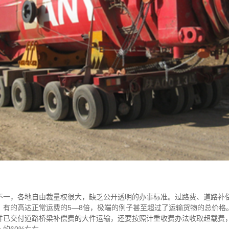
不一，各地自由裁量权很大，缺乏公开透明的办事标准。过路费、道路补
，有的高达正常运费的5—8倍，极端的例子甚至超过了运输货物的总价格
并已交付道路桥梁补偿费的大件运输，还要按照计重收费办法收取超载费
的60%左右。