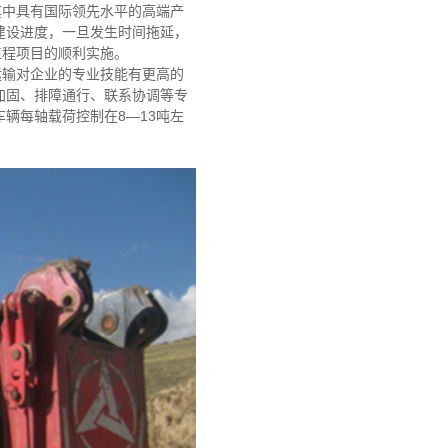
其中具有国际领先水平的高端产
建设进度，一旦发生时间拖延，
工程项目的顺利实施。
运输对企业的专业技能有更高的
加固、排障通行、联系协调等专
辆每轴载荷控制在8—13吨左