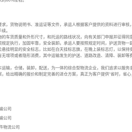
要求，货物说明书、准运证等文件，承运人根据客户提供的资料进行审核
手续。
物的车货质量和外形尺寸，和托运的路线状况，向有关部门申报并征得同
照规定执行，加固牢靠，安全装卸。承运人要按照规定时间，护送货物一
位悬挂明显的安全标志，比如在白天挂标志旗，在晚上装标志灯，以保持
有无增项或者隐形消费，其中运输发生的护送、道路改造、清障、装卸等
车运输，仓储，装卸，配送，为一体的综合型物流企业，我们追求以服务
案，给出精确的报价和制定完善的进仓方案，真正为客户提供“省时，省心
输公司
输公司
件物流公司