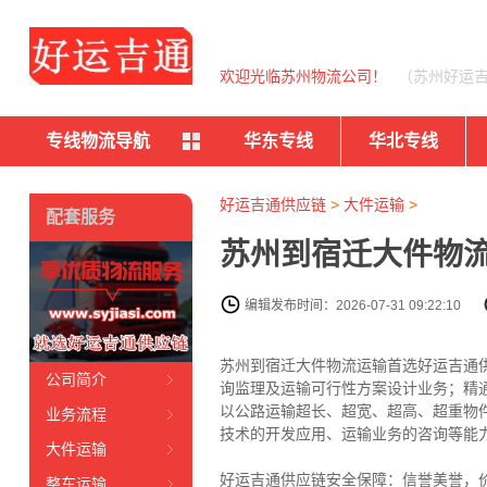
欢迎光临苏州物流公司！
（苏州好运
专线物流导航
华东专线
华北专线
好运吉通供应链
>
大件运输
>
配套服务
苏州到宿迁大件物流
编辑发布时间：2026-07-31 09:22:10
苏州到宿迁大件物流运输首选好运吉通供
公司简介
询监理及运输可行性方案设计业务；精
以公路运输超长、超宽、超高、超重物
业务流程
技术的开发应用、运输业务的咨询等能
大件运输
好运吉通供应链安全保障：信誉美誉，价
整车运输