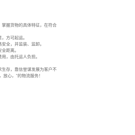
，掌握货物的具体特征，在符合
意，方可起运。
路安全，并监装、监卸。
安全距离。
费用，由托运人负担。
求生存，靠信誉谋发展为客户不
，放心，”的物流服务！