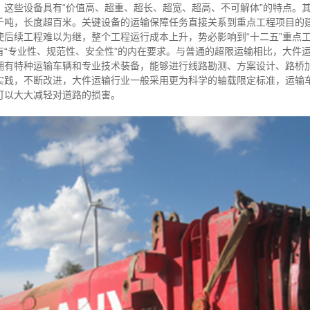
。这些设备具有“价值高、超重、超长、超宽、超高、不可解体”的特点。
千吨，长度超百米。关键设备的运输保障任务直接关系到重点工程项目的
使后续工程难以为继，整个工程运行成本上升，势必影响到“十二五”重点
有“专业性、规范性、安全性”的内在要求。与普通的超限运输相比，大件
拥有特种运输车辆和专业技术装备，能够进行线路勘测、方案设计、路桥
实践，不断改进，大件运输行业一般采用更为科学的轴载限定标准，运输车
可以大大减轻对道路的损害。