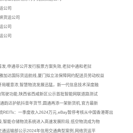
运公司
峡货运公司
运公司
运公司
首发,申通非公开发行股票方案失效,老挝中通和老挝
福州-雅加达国际货运航线,厦门拟立法保障网约配送员劳动权益
开局暖意浓,智慧物流发展迅猛，新一代信息技术深度融
观察”自动驾驶功能,陕西省西咸新区公示首批智能网联道路测试
中通韵达护航抖音年货节,圆通再添一架新货机,官方最新
REITs：一季度收入2624万元,eBay暂停考核从中国香港寄出
,智能仓储物流系统进入高速发展阶段,低空物流成为物
交通运输部公示2024年信用交通典型案例,网络货运平