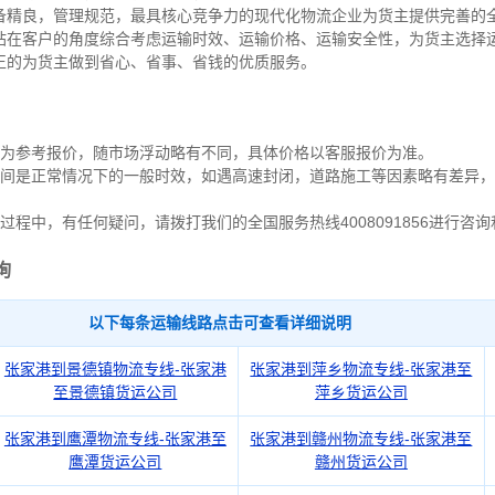
备精良，管理规范，最具核心竞争力的现代化物流企业为货主提供完善的
站在客户的角度综合考虑运输时效、运输价格、运输安全性，为货主选择
正的为货主做到省心、省事、省钱的优质服务。
作为参考报价，随市场浮动略有不同，具体价格以客服报价为准。
间是正常情况下的一般时效，如遇高速封闭，道路施工等因素略有差异，
过程中，有任何疑问，请拨打我们的全国服务热线4008091856进行咨
询
以下每条运输线路点击可查看详细说明
张家港到景德镇物流专线-张家港
张家港到萍乡物流专线-张家港至
至景德镇货运公司
萍乡货运公司
张家港到鹰潭物流专线-张家港至
张家港到赣州物流专线-张家港至
鹰潭货运公司
赣州货运公司