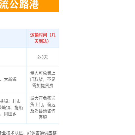
运输时间（几
天到达）
2-3天
量大可免费上
、大新镇
门取货，不足
需加提货费
量大可免费送
巷镇、杜市
货上门，偏远
荣塘镇、拖船
及郊县请咨询
、同田乡
客服
专业技术队伍，好运吉通供应链