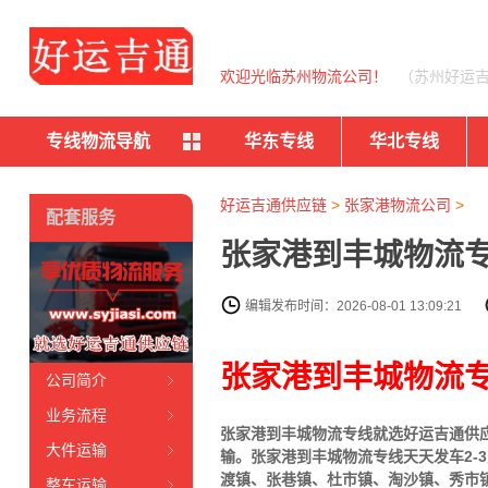
欢迎光临苏州物流公司！
（苏州好运
专线物流导航
华东专线
华北专线
好运吉通供应链
>
张家港物流公司
>
配套服务
张家港到丰城物流专
编辑发布时间：2026-08-01 13:09:21
张家港到丰城物流
公司简介
业务流程
张家港到丰城物流专线就选好运吉通供应链
大件运输
输。张家港到丰城物流专线天天发车2
渡镇、张巷镇、杜市镇、淘沙镇、秀市
整车运输