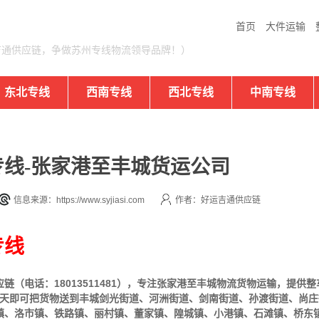
首页
大件运输
吉通供应链，争做苏州专线物流领导品牌！）
东北专线
西南专线
西北专线
中南专线
线-张家港至丰城货运公司
信息来源：https://www.syjiasi.com
作者：好运吉通供应链
专线
（电话：18013511481），专注张家港至丰城物流货物运输，提供
整
-3天即可把货物送到丰城剑光街道、河洲街道、剑南街道、孙渡街道、尚
镇、洛市镇、铁路镇、丽村镇、董家镇、隍城镇、小港镇、石滩镇、桥东