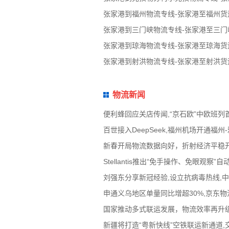
张家港到福州物流专线-张家港至福州货
张家港到三门峡物流专线-张家港至三门
张家港到琼海物流专线-张家港至琼海货
张家港到射洪物流专线-张家港至射洪货
物流新闻
便利蜂回应关店传闻,“京石欧”中欧班列
百世接入DeepSeek,福州机场开通
新春开局物流数据向好，折射经济平稳
Stellantis推出“免手操作、免眼
刘强东分享新冠经验,设立抗病毒热线,
申通义乌地区单量同比增超30%,京东物流
国家推动多式联运发展，物流效率再升级
新疆将打造“粤新快线”空铁联运新通道,