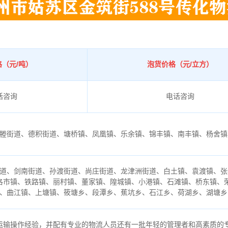
（元/吨）
泡货价格（元/立方）
话咨询
电话咨询
塍街道、德积街道、塘桥镇、凤凰镇、乐余镇、锦丰镇、南丰镇、杨舍镇
道、剑南街道、孙渡街道、尚庄街道、龙津洲街道、白土镇、袁渡镇、张
洛市镇、铁路镇、丽村镇、董家镇、隍城镇、小港镇、石滩镇、桥东镇、
、曲江镇、上塘镇、筱塘乡、段潭乡、蕉坑乡、石江乡、荷湖乡、湖塘乡
运输操作经验，并配有专业的物流人员还有一批年轻的管理者和高素质的