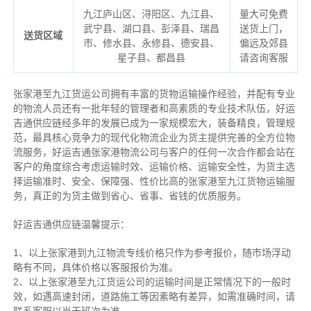
九江庐山区、浔阳区、九江县、
量大可免费
武宁县、湖口县、彭泽县、瑞昌
送货上门，
送货区域
市、修水县、永修县、德安县、
偏远及郊县
星子县、都昌县
请咨询客服
张家港至九江货运公司拥有丰富的货物运输操作经验，并配有专业
的物流人员还有一批年轻的管理者和高素质的专业技术队伍，好运
吉通供应链经多年的发展已成为一家规模宏大，装备精良，管理规
范，最具核心竞争力的现代化物流企业为货主提供完善的全方位物
流服务，好运吉通张家港物流公司与客户的任何一次合作都会站在
客户的角度综合考虑运输时效、运输价格、运输安全性，为货主选
择运输准时、安全、保障强、性价比高的张家港至九江货物运输服
务，真正的为货主做到省心、省事、省钱的优质服务。
好运吉通供应链温馨提示：
1、以上张家港到九江物流专线价格只作为参考报价，随市场浮动
略有不同，具体价格以客服报价为准。
2、以上
张家港
至九江货运公司的运输时间是正常情况下的一般时
效，如遇高速封闭，道路施工等因素略有差异，如需准确时间，请