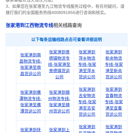
联系客服以当天班次为准。
3、如果您在
张家港
至九江物流专线服务过程中，有任何疑问，请
拨打我们的全国服务热线4008091856进行咨询和核实。
张家港到江西物流专线
相关线路查询
以下每条运输线路点击可查看详细说明
张家港到景
张家港到
张家港到
张家港到南
德镇物流专
萍乡物流
新余物流
昌物流专线-
线-张家港至
专线-张家
专线-张家
张家港至南
景德镇货运
港至萍乡
港至新余
昌货运公司
公司
货运公司
货运公司
张家港到
张家港到
张家港到鹰
张家港到赣
吉安物流
宜春物流
潭物流专线-
州物流专线-
专线-张家
专线-张家
张家港至鹰
张家港至赣
港至吉安
港至宜春
潭货运公司
州货运公司
货运公司
货运公司
张家港到
张家港到
张家港到抚
张家港到上