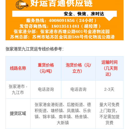
张家港至九江货运专线价格参考
：
运输时间
重货价格
泡货价格（元/
线路名称
（几天到
（元/吨）
立方）
达）
张家港市 -
电话咨询
电话咨询
2-3天
九江市
张家港金港街道、后塍街道、德
量大可免费
积街道、塘桥镇、凤凰镇、乐余
上门取货，
提货区域
镇、锦丰镇、南丰镇、杨舍镇、
不足需加提
大新镇
货费