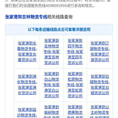
3、如果您在
张家港
至图们物流专线服务过程中，有任何疑问，请
拨打我们的全国服务热线4008091856进行咨询和核实。
张家港到吉林物流专线
相关线路查询
以下每条运输线路点击可查看详细说明
张家港到
张家港到
张家港到长
张家港到辽
吉林物流
四平物流
春物流专线-
源物流专线-
专线-张家
专线-张家
张家港至长
张家港至辽
港至吉林
港至四平
春货运公司
源货运公司
货运公司
货运公司
张家港到
张家港到
张家港到通
张家港到白
白山物流
松原物流
化物流专线-
城物流专线-
专线-张家
专线-张家
张家港至通
张家港至白
港至白山
港至松原
化货运公司
城货运公司
货运公司
货运公司
张家港到
张家港到
张家港到公
张家港到延
榆树物流
德惠物流
主岭物流专
边物流专线-