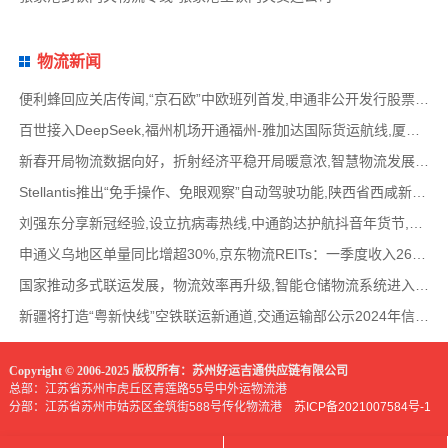
物流新闻
便利蜂回应关店传闻,“京石欧”中欧班列首发,申通非公开发行股票方案失效,老挝中通和老挝
百世接入DeepSeek,福州机场开通福州-雅加达国际货运航线,厦门拟立法保障网约配送员劳动权益
新春开局物流数据向好，折射经济平稳开局暖意浓,智慧物流发展迅猛，新一代信息技术深度融
Stellantis推出“免手操作、免眼观察”自动驾驶功能,陕西省西咸新区公示首批智能网联道路测试
刘强东分享新冠经验,设立抗病毒热线,中通韵达护航抖音年货节,圆通再添一架新货机,官方最新
申通义乌地区单量同比增超30%,京东物流REITs：一季度收入2624万元,eBay暂停考核从中国香港寄出
国家推动多式联运发展，物流效率再升级,智能仓储物流系统进入高速发展阶段,低空物流成为物
新疆将打造“粤新快线”空铁联运新通道,交通运输部公示2024年信用交通典型案例,网络货运平
Copyright © 2006-2025 版权所有：苏州好运吉通供应链有限公司
总部：江苏省苏州市虎丘区青莲路55号中外运物流港
分部：江苏省苏州市姑苏区金筑街588号传化物流港
苏ICP备2021007584号-1