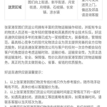
图们向上街道、新华街道、月宫
送货上门，
送货区域
街道、月晴镇、石岘镇、长安
偏远及郊县
镇、凉水镇
请咨询客服
张家港至图们货运公司拥有丰富的货物运输操作经验，并配有专业
的物流人员还有一批年轻的管理者和高素质的专业技术队伍，好运
吉通供应链经多年的发展已成为一家规模宏大，装备精良，管理规
范，最具核心竞争力的现代化物流企业为货主提供完善的全方位物
流服务，好运吉通张家港物流公司与客户的任何一次合作都会站在
客户的角度综合考虑运输时效、运输价格、运输安全性，为货主选
择运输准时、安全、保障强、性价比高的张家港至图们货物运输服
务，真正的为货主做到省心、省事、省钱的优质服务。
好运吉通供应链温馨提示：
1、以上张家港到图们物流专线价格只作为参考报价，随市场浮动
略有不同，具体价格以客服报价为准。
2、以上
张家港
至图们货运公司的运输时间是正常情况下的一般时
效，如遇高速封闭，道路施工等因素略有差异，如需准确时间，请
联系客服以当天班次为准。