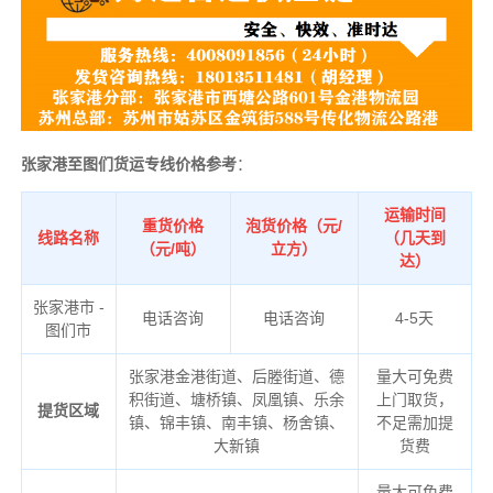
张家港至图们货运专线价格参考
：
运输时间
重货价格
泡货价格（元/
线路名称
（几天到
（元/吨）
立方）
达）
张家港市 -
电话咨询
电话咨询
4-5天
图们市
张家港金港街道、后塍街道、德
量大可免费
积街道、塘桥镇、凤凰镇、乐余
上门取货，
提货区域
镇、锦丰镇、南丰镇、杨舍镇、
不足需加提
大新镇
货费
量大可免费