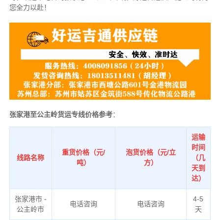
您全力以赴！
张家港至公主岭货运专线价格参考
：
运输
时间
重货价格（元/
泡货价格（元/立
线路名称
（几
吨）
方）
天到
达）
张家港市 -
4-5
电话咨询
电话咨询
公主岭市
天