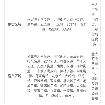
量大
可免
费上
张家港金港街道、后塍街道、德积街道、
门取
提货区域
塘桥镇、凤凰镇、乐余镇、锦丰镇、南丰
货，
镇、杨舍镇、大新镇
不足
需加
提货
费
量大
公主岭河南街道、河北街道、东三街道、
可免
岭东街道、铁北街道、岭西街道、苇子沟
费送
街道、刘房子街道、南崴子街道、环岭街
货上
道、二十家子满族镇、黑林子镇、陶家屯
门，
送货区域
镇、范家屯镇、响水镇、大岭镇、怀德
偏远
镇、双城堡镇、双龙镇、杨大城子镇、毛
及郊
城子镇、玻璃城子镇、朝阳坡镇、大榆树
县请
镇、秦家屯镇、八屋镇、十屋镇、桑树台
咨询
镇、龙山满族乡、永发乡
客服