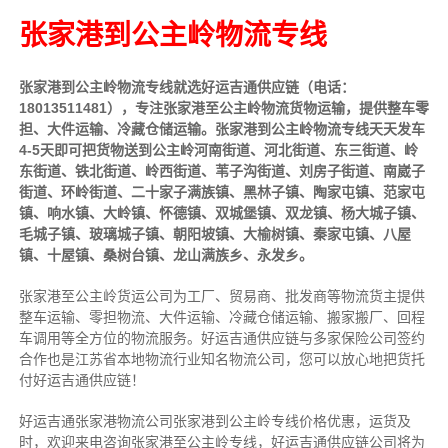
张家港到公主岭物流专线
张家港到公主岭物流专线就选好运吉通供应链（电话：
18013511481），专注张家港至公主岭物流货物运输，提供
整车
零
担、大件运输、冷藏仓储运输。张家港到公主岭物流专线天天发车
4-5天即可把货物送到公主岭河南街道、河北街道、东三街道、岭
东街道、铁北街道、岭西街道、苇子沟街道、刘房子街道、南崴子
街道、环岭街道、二十家子满族镇、黑林子镇、陶家屯镇、范家屯
镇、响水镇、大岭镇、怀德镇、双城堡镇、双龙镇、杨大城子镇、
毛城子镇、玻璃城子镇、朝阳坡镇、大榆树镇、秦家屯镇、八屋
镇、十屋镇、桑树台镇、龙山满族乡、永发乡。
张家港至公主岭货运公司为工厂、贸易商、批发商等物流货主提供
整车运输、零担物流、大件运输、冷藏仓储运输、搬家搬厂、回程
车调用等全方位的物流服务。好运吉通供应链与多家保险公司签约
合作也是江苏省本地物流行业知名物流公司，您可以放心地把货托
付好运吉通供应链！
好运吉通张家港物流公司张家港到公主岭专线价格优惠，运货及
时，欢迎来电咨询张家港至公主岭专线，好运吉通供应链公司将为