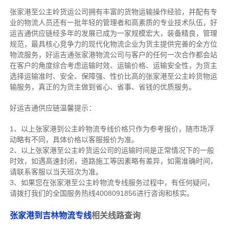
张家港至公主岭货运公司拥有丰富的货物运输操作经验，并配有专
业的物流人员还有一批年轻的管理者和高素质的专业技术队伍，好
运吉通供应链经多年的发展已成为一家规模宏大，装备精良，管理
规范，最具核心竞争力的现代化物流企业为货主提供完善的全方位
物流服务，好运吉通张家港物流公司与客户的任何一次合作都会站
在客户的角度综合考虑运输时效、运输价格、运输安全性，为货主
选择运输准时、安全、保障强、性价比高的张家港至公主岭货物运
输服务，真正的为货主做到省心、省事、省钱的优质服务。
好运吉通供应链温馨提示：
1、以上张家港到公主岭物流专线价格只作为参考报价，随市场浮
动略有不同，具体价格以客服报价为准。
2、以上
张家港
至公主岭货运公司的运输时间是正常情况下的一般
时效，如遇高速封闭，道路施工等因素略有差异，如需准确时间，
请联系客服以当天班次为准。
3、如果您在
张家港
至公主岭物流专线服务过程中，有任何疑问，
请拨打我们的全国服务热线4008091856进行咨询和核实。
张家港到吉林物流专线
相关线路查询