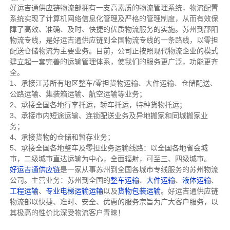
好运吉通供应链物流部拥有一支高素质的物流管理系统，物流配置
系统实现了计算机网络信息化管理及严格的管理制度，从而有效保
障了高效、准确、及时、快捷的优质物流服务的实施。苏州到邵阳
物流专线，是好运吉通供应链到全国物流专线的一条路线，以零担
配送仓储物流为主要业务。目前，公司正按照现代物流企业的模式
建立起一套完善的运输管理体系，使我们的服务更广泛，功能更齐
全。
1、承接江苏所有地区整车/零担货物运输、大件运输、仓储配送、
公路运输、集装箱运输、航空运输等业务；
2、承接全国各地行李托运，轿车托运，特种货物托运；
3、承接市内短途运输、连锁配送业务及异地搬家和同城搬家业
务；
4、承接货物的仓储和暂存业务；
5、承接全国各地整车及零担业务运输线路：以全国各地省会城
市，二级城市直达运输为中心，全面辐射，可至三、四级城市。
好运吉通供应链
是一家从事苏州到全国各城市专线服务的苏州物流
公司。主营业务：苏州到全国的
整车运输
、
大件运输
、
液体运输
、
工程运输
、
专业电梯运输运输
以及
货物包装运输
。好运吉通供应链
物流部以快捷、准时、安全、优惠的服务宗旨为广大客户服务，以
其极高的性价比深受物流客户青睐！