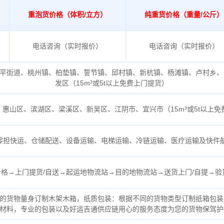
重泡货价格（体积/立方）
纯重货价格（重量/公斤）
电话咨询（实时报价）
电话咨询（实时报价）
平街道、桃州镇、柏垫镇、誓节镇、邱村镇、新杭镇、杨滩镇、卢村乡、
发区（
15m³或5t以上免费上门提货）
、惠山区、滨湖区、梁溪区、新吴区、江阴市、宜兴市（
15m³或5t以上
零担快运、仓储配送、设备运输、电梯运输、冷链运输、医疗运输及快件
格→上门提货/自送→起运地物流站→目的地物流站→送货上门/自提→验
的货物量身订制木架木箱，纸质包装：根据不同的货物类型订制纸箱包装
材料，专业的包装以及好运吉通供应链用心的服务态度为您的货物保驾护