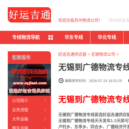
欢迎光临苏州物流公司！
（苏州好运
专线物流导航
华东专线
华北专线
好运吉通供应链
>
无锡物流公司
>
配套服务
无锡到广德物流专线
编辑发布时间：2026-07-24 16:03:25
无锡到广德物流专
公司简介
业务流程
无锡到广德物流专线首选好运吉通供应链（
大件运输
无锡到广德物流专线天天发车1-2天
卢村乡、东亭乡、四合乡、广德经济开
整车运输