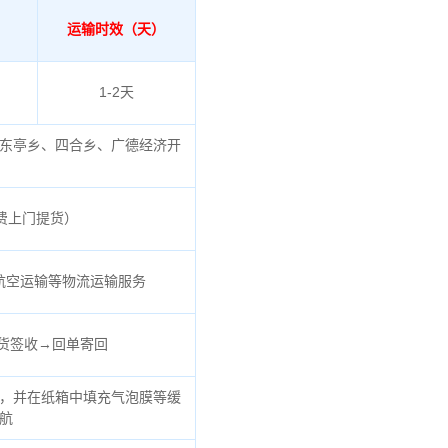
运输时效（天）
1-2天
东亭乡、四合乡、广德经济开
免费上门提货）
航空运输等物流运输服务
货签收→回单寄回
，并在纸箱中填充气泡膜等缓
航