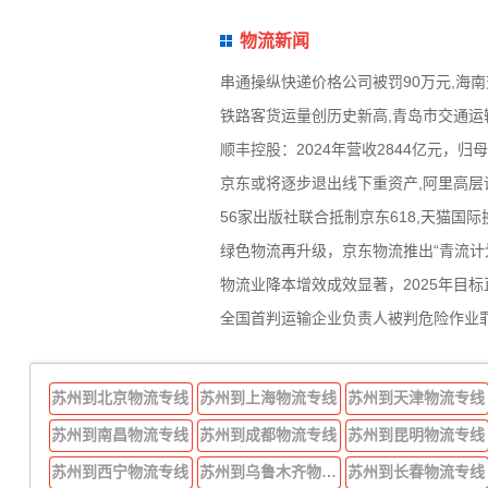
物流新闻
串通操纵快递价格公司被罚90万元,海
铁路客货运量创历史新高,青岛市交通运
顺丰控股：2024年营收2844亿元，
京东或将逐步退出线下重资产,阿里高层
56家出版社联合抵制京东618,天猫国
绿色物流再升级，京东物流推出“青流计划
物流业降本增效成效显著，2025年目标
全国首判运输企业负责人被判危险作业罪
苏州到北京物流专线
苏州到上海物流专线
苏州到天津物流专线
苏州到南昌物流专线
苏州到成都物流专线
苏州到昆明物流专线
苏州到西宁物流专线
苏州到乌鲁木齐物流专线
苏州到长春物流专线