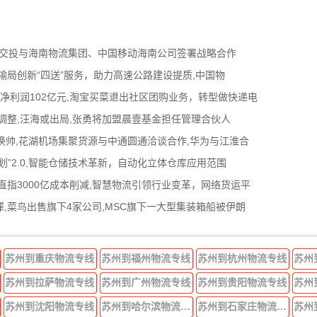
南交投与海南物流集团、中国移动海南公司签署战略合作
输局创新“四送”服务，助力高速公路建设提质,中国物
归母净利润102亿元,淘宝买菜退出社区团购业务，转型做快递电
调整,汪海或出局,张勇将加盟晨壹基金担任管理合伙人
际换帅,花湖机场集聚货源与中通圆通洽谈合作,华为与江淮合
”2.0,智能仓储技术革新，自动化立体仓库应用范围
直指3000亿成本削减,智慧物流引领行业变革，网络货运平
,菜鸟出售旗下4家公司,MSC旗下一大型集装箱船被伊朗
苏州到重庆物流专线
苏州到福州物流专线
苏州到杭州物流专线
苏州
苏州到拉萨物流专线
苏州到广州物流专线
苏州到贵阳物流专线
苏州
苏州到沈阳物流专线
苏州到哈尔滨物流专线
苏州到石家庄物流专线
苏州