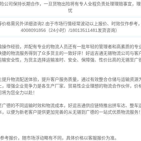
险公司保持长期合作，一旦货物出险将有专人全程负责处理理赔事宜，理
忧
货等价格需另外详细咨询2.由于市场行情经常波动以上报价、时效仅作参考
4008091856（24小时）/18013511481发货咨询）
输操作经验，并配有专业的物流人员还有一批年轻的管理者和高素质的专
快捷的物流服务得到了众多货主的一致好评！好运吉通无锡物流公司与客
运输安全性，为货主选择运输准时、安全、保障强、性价比高的无锡至广
主提升物流配送体验，提升客户服务质量，通过有效整合仓储与运输资源
上，增强企业竞争力是各生产厂家、贸易性企业理想的物流合作伙伴，价
司将为您全力以赴！
至广德的不同运输时效和物流成本，好运吉通供应链特推出拼车达、整车
本，以便为新老客户提供更加完善的从无锡到广德的一站式优质物流服务
为参考报价，随市场浮动略有不同，具体价格以客服报价为准。