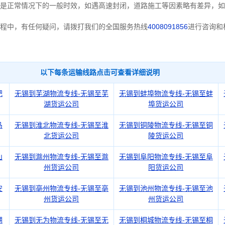
是正常情况下的一般时效，如遇高速封闭，道路施工等因素略有差异，如
程中，有任何疑问，请拨打我们的全国服务热线
4008091856
进行咨询和
以下每条运输线路点击可查看详细说明
肥
无锡到芜湖物流专线-无锡至芜
无锡到蚌埠物流专线-无锡至蚌
湖货运公司
埠货运公司
马
无锡到淮北物流专线-无锡至淮
无锡到铜陵物流专线-无锡至铜
北货运公司
陵货运公司
山
无锡到滁州物流专线-无锡至滁
无锡到阜阳物流专线-无锡至阜
州货运公司
阳货运公司
安
无锡到亳州物流专线-无锡至亳
无锡到池州物流专线-无锡至池
州货运公司
州货运公司
湖
无锡到无为物流专线-无锡至无
无锡到桐城物流专线-无锡至桐