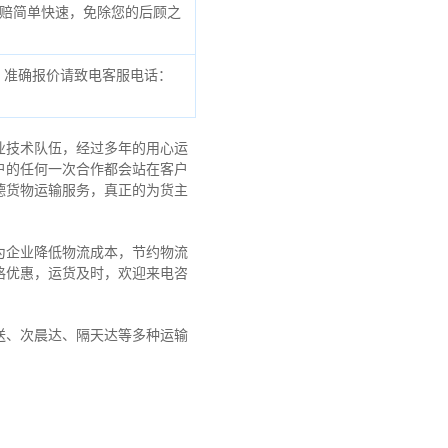
赔简单快速，免除您的后顾之
，准确报价请致电客服电话：
业技术队伍，经过多年的用心运
户的任何一次合作都会站在客户
德货物运输服务，真正的为货主
为企业降低物流成本，节约物流
格优惠，运货及时，欢迎来电咨
送、次晨达、隔天达等多种运输
！