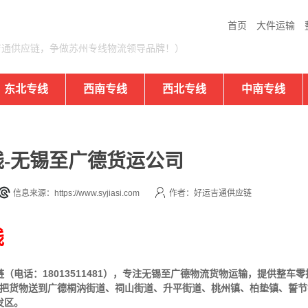
首页
大件运输
吉通供应链，争做苏州专线物流领导品牌！）
东北专线
西南专线
西北专线
中南专线
-无锡至广德货运公司
信息来源：https://www.syjiasi.com
作者：好运吉通供应链
线
电话：18013511481），专注无锡至广德物流货物运输，提供
整车
零
即可把货物送到广德桐汭街道、祠山街道、升平街道、桃州镇、柏垫镇、誓
发区。