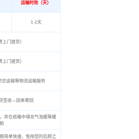
运输时效（天）
1-2天
免费上门提货）
免费上门提货）
航空运输等物流运输服务
货签收→回单寄回
，并在纸箱中填充气泡膜等缓
航
赔简单快速，免除您的后顾之