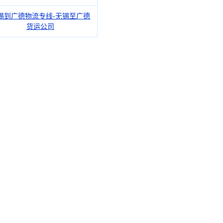
锡到广德物流专线-无锡至广德
货运公司