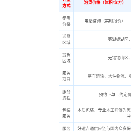
泡货价格（体积/立方）
方式
参考
电话咨询（实时报价）
价格
送货
芜湖镜湖区
区域
提货
无锡锡山区
区域
服务
整车运输、大件物流、
项目
服务
预约下单→约定价
流程
包装
木质包装：专业木工师傅为您
服务
冲
服务
好运吉通供应链与国内众多保