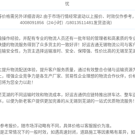
忧
货等价格需另外详细咨询2.由于市场行情经常波动以上报价、时效仅作参考
4008091856（24小时）/18013511481发货咨询）
输操作经验，并配有专业的物流人员还有一批年轻的管理者和高素质的专
快捷的物流服务得到了众多货主的一致好评！好运吉通无锡物流公司与客
运输安全性，为货主选择运输准时、安全、保障强、性价比高的无锡至芜
主提升物流配送体验，提升客户服务质量，通过有效整合仓储与运输资源
上，增强企业竞争力是各生产厂家、贸易性企业理想的物流合作伙伴，价
司将为您全力以赴！
至芜湖的不同运输时效和物流成本，好运吉通供应链特推出拼车达、整车
本，以便为新老客户提供更加完善的从无锡到芜湖的一站式优质物流服务
为参考报价，随市场浮动略有不同，具体价格以客服报价为准。
是正常情况下的一般时效，如遇高速封闭，道路施工等因素略有差异，如