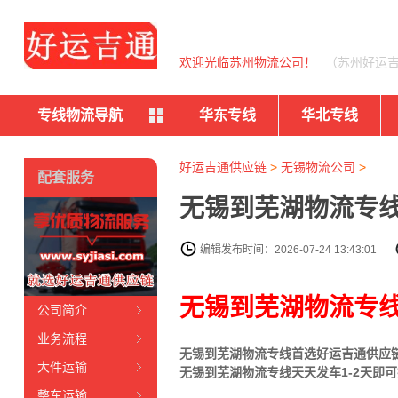
欢迎光临苏州物流公司！
（苏州好运
专线物流导航
华东专线
华北专线
好运吉通供应链
>
无锡物流公司
>
配套服务
无锡到芜湖物流专线
编辑发布时间：2026-07-24 13:43:01
无锡到芜湖物流专
公司简介
业务流程
无锡到芜湖物流专线首选好运吉通供应链（
大件运输
无锡到芜湖物流专线天天发车1-2天即
整车运输