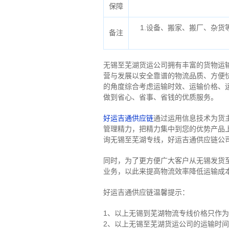
保障
1.设备、搬家、搬厂、杂
备注
无锡至芜湖货运公司拥有丰富的货物运
营与发展以安全靠谱的物流品质、方便
的角度综合考虑运输时效、运输价格、
做到省心、省事、省钱的优质服务。
好运吉通供应链
通过运用信息技术为货
管理精力，把精力集中到您的优势产品
询无锡至芜湖专线，好运吉通供应链公
同时，为了更方便广大客户从无锡发货
业务，以此来提高物流效率降低运输成
好运吉通供应链温馨提示：
1、以上无锡到芜湖物流专线价格只作
2、以上
无锡
至芜湖货运公司的运输时间