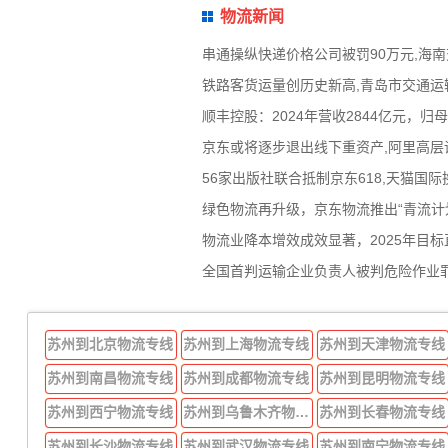
物流新闻
串通操纵快递价格公司被罚90万元,海
铁路客货运量创历史新高,青岛市交通运
顺丰控股：2024年营收2844亿元，
京东或将逐步退出线下重资产,阿里高层
56家出版社联合抵制京东618,天猫国
绿色物流再升级，京东物流推出“青流计划
物流业降本增效成效显著，2025年目标
全国首判运输企业负责人被判危险作业罪
苏州到北京物流专线
苏州到上海物流专线
苏州到天津物流专线
苏州到南昌物流专线
苏州到成都物流专线
苏州到昆明物流专线
苏州到西宁物流专线
苏州到乌鲁木齐物流专线
苏州到长春物流专线
苏州到长沙物流专线
苏州到武汉物流专线
苏州到南宁物流专线