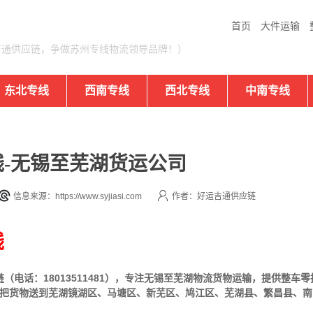
首页
大件运输
吉通供应链，争做苏州专线物流领导品牌！）
东北专线
西南专线
西北专线
中南专线
-无锡至芜湖货运公司
信息来源：https://www.syjiasi.com
作者：好运吉通供应链
线
电话：18013511481），专注无锡至芜湖物流货物运输，提供
整车
零
可把货物送到芜湖镜湖区、马塘区、新芜区、鸠江区、芜湖县、繁昌县、