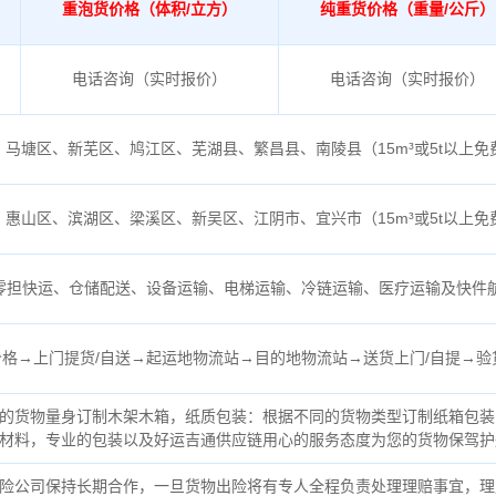
重泡货价格（体积/立方）
纯重货价格（重量/公斤）
电话咨询（实时报价）
电话咨询（实时报价）
、马塘区、新芜区、鸠江区、芜湖县、繁昌县、南陵县（
15m³或5t以上
、惠山区、滨湖区、梁溪区、新吴区、江阴市、宜兴市（
15m³或5t以上
零担快运、仓储配送、设备运输、电梯运输、冷链运输、医疗运输及快件
格→上门提货/自送→起运地物流站→目的地物流站→送货上门/自提→验
的货物量身订制木架木箱，纸质包装：根据不同的货物类型订制纸箱包装
材料，专业的包装以及好运吉通供应链用心的服务态度为您的货物保驾护
险公司保持长期合作，一旦货物出险将有专人全程负责处理理赔事宜，理