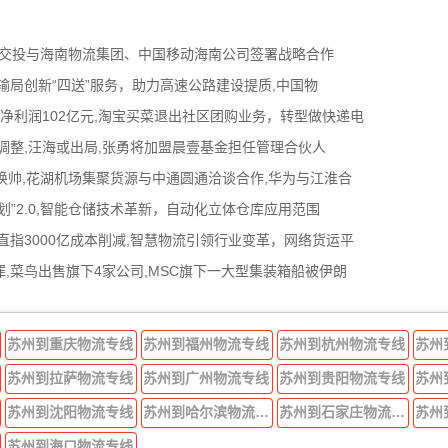
南交投与海南物流集团、中国移动海南公司签署战略合作
输局创新“四送”服务，助力高速公路建设提质,中国物
归母净利润102亿元,淘宝买菜退出社区团购业务，转型做快递电
调整,汪海或出局,张勇将加盟晨壹基金担任管理合伙人
际换帅,花湖机场集聚货源与中通圆通洽谈合作,华为与江淮合
”2.0,智能仓储技术革新，自动化立体仓库应用范围
直指3000亿成本削减,智慧物流引领行业变革，网络货运平
,菜鸟出售旗下4家公司,MSC旗下一大型集装箱船被伊朗
苏州到重庆物流专线
苏州到福州物流专线
苏州到杭州物流专线
苏州
苏州到拉萨物流专线
苏州到广州物流专线
苏州到贵阳物流专线
苏州
苏州到沈阳物流专线
苏州到哈尔滨物流专线
苏州到石家庄物流专线
苏州
苏州到海口物流专线