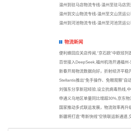
温州到驻马店物流专线-温州至驻马店货
温州到文山物流专线-温州至文山货运公
温州到河池物流专线-温州至河池货运公
物流新闻
便利蜂回应关店传闻,“京石欧”中欧班列
百世接入DeepSeek,福州机场开通
新春开局物流数据向好，折射经济平稳
Stellantis推出“免手操作、免眼
刘强东分享新冠经验,设立抗病毒热线,
申通义乌地区单量同比增超30%,京东物流
国家推动多式联运发展，物流效率再升级
新疆将打造“粤新快线”空铁联运新通道,