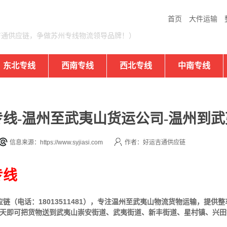
首页
大件运输
吉通供应链，争做苏州专线物流领导品牌！）
东北专线
西南专线
西北专线
中南专线
线-温州至武夷山货运公司-温州到
信息来源：https://www.syjiasi.com
作者：好运吉通供应链
专线
（电话：18013511481），专注温州至武夷山物流货物运输，提供
整
-2天即可把货物送到武夷山崇安街道、武夷街道、新丰街道、星村镇、兴