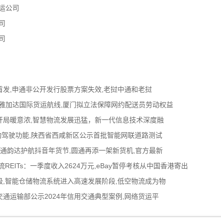
运公司
司
司
首发,申通非公开发行股票方案失效,老挝中通和老挝
福州-雅加达国际货运航线,厦门拟立法保障网约配送员劳动权益
开局暖意浓,智慧物流发展迅猛，新一代信息技术深度融
观察”自动驾驶功能,陕西省西咸新区公示首批智能网联道路测试
中通韵达护航抖音年货节,圆通再添一架新货机,官方最新
REITs：一季度收入2624万元,eBay暂停考核从中国香港寄出
,智能仓储物流系统进入高速发展阶段,低空物流成为物
交通运输部公示2024年信用交通典型案例,网络货运平