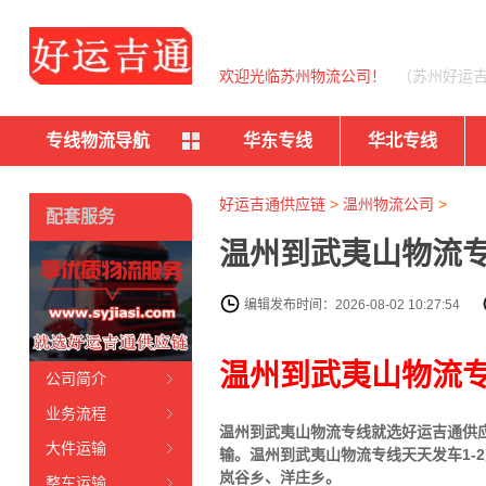
欢迎光临苏州物流公司！
（苏州好运
专线物流导航
华东专线
华北专线
好运吉通供应链
>
温州物流公司
>
配套服务
温州到武夷山物流专
编辑发布时间：2026-08-02 10:27:54
温州到武夷山物流
公司简介
业务流程
温州到武夷山物流专线就选好运吉通供应链
大件运输
输。温州到武夷山物流专线天天发车1
岚谷乡、洋庄乡。
整车运输