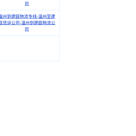
司
温州到建瓯物流专线-温州至建
瓯货运公司-温州到建瓯物流公
司