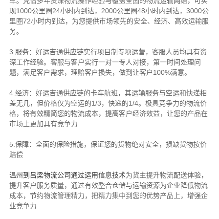
车。凭借多年资深物流操作经验与覆盖全国的物流运输网络，可实
现1000公里圈24小时内到达，2000公里圈48小时内到达，3000公
里圈72小时内到达，为您提供市场领先的安全、经济、高效运输服
务。
3.服务：好运吉通供应链实行项目制专项运营，客服人员均具有资
深工作经验。客服与客户实行一对一专人对接，第一时间处理问
题，满足客户需求，理赔客户损失，做到让客户100%满意。
4.经济：好运吉通供应链的卡车航班，其运输服务与空运和快递相
差无几，但价格仅为空运的1/3，快递的1/4。极具竞争力的物流价
格，将有效精简您的物流成本，提高客户经济效益，让您的产品在
市场上更加具有竞争力
5.保障：全面的保险措施，保证您的货物绝对安全，损缺货物按价
赔偿
温州到吕梁物流公司通过运用信息技术
为货主提升物流配送体验，
提升客户服务质量，通过有效整合
仓储与运输
资源
为企业降低物流
成本，
节约物流管理精力，把精力集中到您的优势产品上，增强企
业竞争力