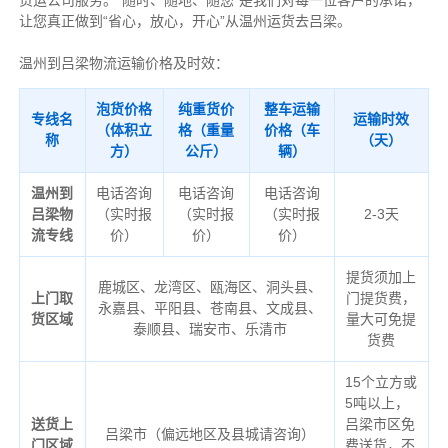
货运公司服务。“随时、随地、随您”是我们对每一位客户的承诺，
让您真正做到“省心，放心，开心”从温州运货去吕梁。
温州到吕梁物流运输价格及时效：
泡货价格
纯重货价
整车运输
专线名
运输时效
（体积立
格（重量
价格（车
称
（天）
方）
公斤）
辆）
温州到
电话咨询
电话咨询
电话咨询
吕梁物
（实时报
（实时报
（实时报
2-3天
流专线
价）
价）
价）
提货须加上
鹿城区、龙湾区、瓯海区、洞头县、
上门取
门提货费，
永嘉县、平阳县、苍南县、文成县、
货区域
量大可免提
泰顺县、瑞安市、乐清市
货费
15个立方或
5吨以上，
送货上
吕梁市区免
吕梁市（偏远地区及县城请咨询）
门区域
费送货，不