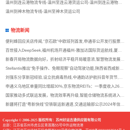
温州到连云港物流专线-温州至连云港货运公司-温州到连云港物流公司
温州到神木物流专线-温州至神木货运公司
物流新闻
便利蜂回应关店传闻,“京石欧”中欧班列首发,申通非公开发行股票方案失效,老挝中通和老挝
百世接入DeepSeek,福州机场开通福州-雅加达国际货运航线,厦门拟立法保障网约配送员劳动权益
新春开局物流数据向好，折射经济平稳开局暖意浓,智慧物流发展迅猛，新一代信息技术深度融
Stellantis推出“免手操作、免眼观察”自动驾驶功能,陕西省西咸新区公示首批智能网联道路测试
刘强东分享新冠经验,设立抗病毒热线,中通韵达护航抖音年货节,圆通再添一架新货机,官方最新
申通义乌地区单量同比增超30%,京东物流REITs：一季度收入2624万元,eBay暂停考核从中国香港寄出
国家推动多式联运发展，物流效率再升级,智能仓储物流系统进入高速发展阶段,低空物流成为物
新疆将打造“粤新快线”空铁联运新通道,交通运输部公示2024年信用交通典型案例,网络货运平
Copyright © 2006-2025 版权所有：苏州好运吉通供应链有限公司
总部：江苏省苏州市虎丘区青莲路55号中外运物流港