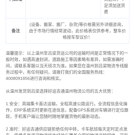
足须加送货
费
(设备、搬家、搬厂、杂货)等价格需另外详细咨询，
备注
由于市场行情经常波动，此价格表仅供参考，整车价
格按车型议价！
温馨提示：以上温州至吕梁货运公司的运输时间是正常情况下的一
般时效，如遇高速封闭，道路施工等因素略有差异，如需准确时
间，请联系客服以当天班次为准。如果您在温州到吕梁物流专线服
务过程中，有任何疑问，请拨打我们的全国服务热线：
4008091856进行咨询和核实。
从温州发货到吕梁选择好运吉通温州物流公司的五大优势：
1.安全：高端集卡直达运输，全程高速公路运行。全流程信息化操
作，ERP系统实时更新在途信息，配备GPS系统对车辆进行定位跟
踪，手机客户端让您随时随地掌握货物的最新动态。
2.准时：好运吉通供应链拒绝任何中转，卡车航班每天定时定点发