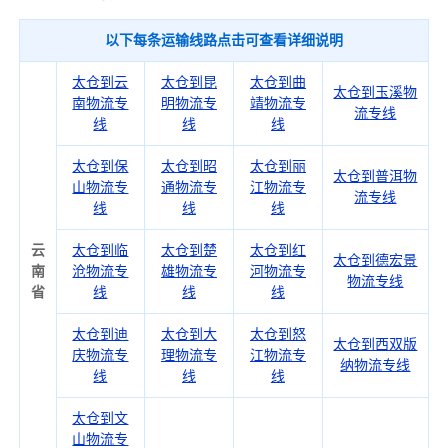
以下每条运输线路点击可查看详细说明
太仓到云
太仓到昆
太仓到曲
太仓到玉溪物
南物流专
明物流专
靖物流专
流专线
线
线
线
太仓到保
太仓到昭
太仓到丽
太仓到普洱物
山物流专
通物流专
江物流专
流专线
线
线
线
云
太仓到临
太仓到楚
太仓到红
太仓到德宏景
南
沧物流专
雄物流专
河物流专
物流专线
省
线
线
线
太仓到迪
太仓到大
太仓到怒
太仓到西双版
庆物流专
理物流专
江物流专
纳物流专线
线
线
线
太仓到文
山物流专