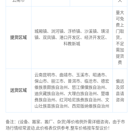
云南市
天
量大
可免
费上
城厢镇、浏河镇、浮桥镇、沙溪镇、璜泾
门取
提货区域
镇、双凤镇、港口开发区、经济开发区、
货，
科教新城
不足
需加
提货
费
云南昆明市、曲靖市、玉溪市、昭通市、
保山市、丽江市、普洱市、临沧市、德宏
偏远
傣族景颇族自治州、怒江傈僳族自治州、
及郊
送货区域
迪庆藏族自治州、大理白族自治州、楚雄
县请
彝族自治州、红河哈尼族彝族自治州、文
咨询
山壮族苗族自治州、西双版纳傣族自治州
备注
：
(设备、搬家、搬厂、杂货)等价格例外需详细咨询，由于市
场行情经常波动,此价格表仅供参考,整车价格按车型议价！