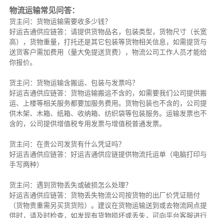
物流运输常见问答：
货主问：货物运输需要收多少钱？
好运吉通供应链答：请提供货物品名，包装类型，货物尺寸（长宽
高），货物重量，打托还是其它包装等货物相关信息，如需提货与
送货客户需加费用（量大免提送货费），物流公司工作人员才能给
你报价。
货主问：货物运输含搬运、包装与发票吗？
好运吉通供应链答：货物运输搬运不含的，如需要我们公司提供搬
运、上楼等相关服务都要加服务费用。货物包装也不含的，公司提
供木架、木箱、纸箱、收纳箱、纺织袋等包装服务。运输发票也不
含的，公司提供增值税专用发票与增值税普通发票。
货主问：在贵公司发货有什么凭证吗？
好运吉通供应链答：好运吉通供应链提供物流托运单（电脑打印与
手写两种）
货主问：遇到货物丢失或破损怎么处理？
好运吉通供应链答：货物丢失物流公司按货物的出厂价凭证赔付
（货物贵重需另买货货险）。建议在货物运输送到或去物流网点提
供时，请及时检查，如发现有货物损坏或丢失，可向平台客服进行