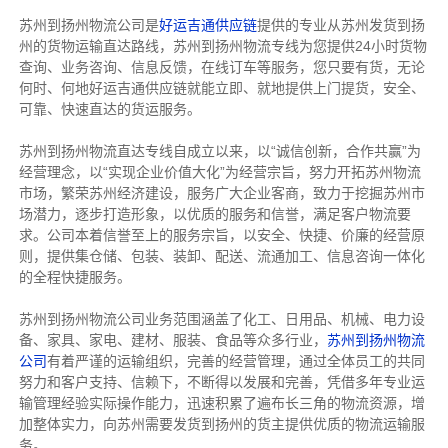
苏州到扬州物流公司是
好运吉通供应链
提供的专业从苏州发货到扬
州的货物运输直达路线，苏州到扬州物流专线
为您提供
24小时货物
查询、业务咨询、信息反馈，在线订车等服务，您只要有货，无论
何时、何地好运吉通供应链就能立即、就地提供上门提货，安全、
可靠、快速直达的货运服务。
苏州到扬州物流直达专线自成立以来，以“诚信创新，合作共赢”为
经营理念，以“实现企业价值大化”为经营宗旨，努力开拓苏州物流
市场，繁荣苏州经济建设，服务广大企业客商，致力于挖掘苏州市
场潜力，逐步打造形象，以优质的服务和信誉，满足客户物流要
求。公司本着信誉至上的服务宗旨，以安全、快捷、价廉的经营原
则，提供集仓储、包装、装卸、配送、流通加工、信息咨询一体化
的全程快捷服务。
苏州到扬州物流公司业务范围涵盖了化工、日用品、机械、电力设
备、家具、家电、建材、服装、食品等众多行业，
苏州到扬州物流
公司
有着严谨的运输组织，完善的经营管理，通过全体员工的共同
努力和客户支持、信赖下，不断得以发展和完善，凭借多年专业运
输管理经验实际操作能力，迅速积累了遍布长三角的物流资源，增
加整体实力，向苏州需要发货到扬州的货主提供优质的物流运输服
务。