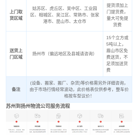
提货须加上
姑苏区、虎丘区、吴中区、工业园
上门取
门提货费，
区、相城区、吴江区、常熟市、张家
货区域
量大可免提
港市、昆山市、太仓市
货费
15个立方或
5吨以上，
送货上
眉山市区免
扬州市（偏远地区及县城请咨询）
门区域
费送货，不
足须加送货
费
(设备、搬家、搬厂、杂货)等价格需另外详细咨询，
备注
由于市场行情经常波动，此价格表仅供参考，整车价
格按车型议价！
苏州到扬州物流公司服务流程