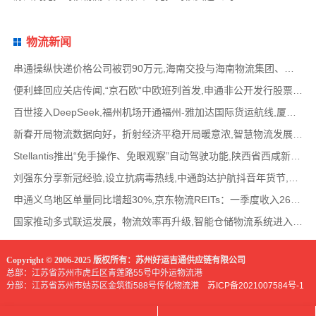
物流新闻
串通操纵快递价格公司被罚90万元,海南交投与海南物流集团、中国移动海南公司签署战略合作
便利蜂回应关店传闻,“京石欧”中欧班列首发,申通非公开发行股票方案失效,老挝中通和老挝
百世接入DeepSeek,福州机场开通福州-雅加达国际货运航线,厦门拟立法保障网约配送员劳动权益
新春开局物流数据向好，折射经济平稳开局暖意浓,智慧物流发展迅猛，新一代信息技术深度融
Stellantis推出“免手操作、免眼观察”自动驾驶功能,陕西省西咸新区公示首批智能网联道路测试
刘强东分享新冠经验,设立抗病毒热线,中通韵达护航抖音年货节,圆通再添一架新货机,官方最新
申通义乌地区单量同比增超30%,京东物流REITs：一季度收入2624万元,eBay暂停考核从中国香港寄出
国家推动多式联运发展，物流效率再升级,智能仓储物流系统进入高速发展阶段,低空物流成为物
Copyright © 2006-2025 版权所有：苏州好运吉通供应链有限公司
总部：江苏省苏州市虎丘区青莲路55号中外运物流港
分部：江苏省苏州市姑苏区金筑街588号传化物流港
苏ICP备2021007584号-1