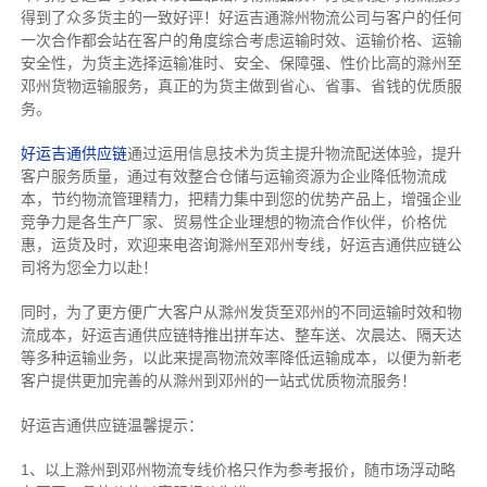
得到了众多货主的一致好评！好运吉通滁州物流公司与客户的任何
一次合作都会站在客户的角度综合考虑运输时效、运输价格、运输
安全性，为货主选择运输准时、安全、保障强、性价比高的滁州至
邓州货物运输服务，真正的为货主做到省心、省事、省钱的优质服
务。
好运吉通供应链
通过运用信息技术为货主提升物流配送体验，提升
客户服务质量，通过有效整合仓储与运输资源为企业降低物流成
本，节约物流管理精力，把精力集中到您的优势产品上，增强企业
竞争力是各生产厂家、贸易性企业理想的物流合作伙伴，价格优
惠，运货及时，欢迎来电咨询滁州至邓州专线，好运吉通供应链公
司将为您全力以赴！
同时，为了更方便广大客户从滁州发货至邓州的不同运输时效和物
流成本，好运吉通供应链特推出拼车达、整车送、次晨达、隔天达
等多种运输业务，以此来提高物流效率降低运输成本，以便为新老
客户提供更加完善的从滁州到邓州的一站式优质物流服务！
好运吉通供应链温馨提示：
1、以上滁州到邓州物流专线价格只作为参考报价，随市场浮动略