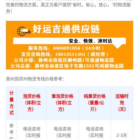
完善的物流方案，真正为客户提供“省时，省心，放心，”的物流服
务！
滁州到邓州物流专线价格参考：
计
泡货价格
重泡货价格
纯重货价格
运输时
量
（体积/立
（体积/立
（重量/公
效
方
方）
方）
斤）
（天）
式
参
电话咨询
电话咨询
电话咨询
考
（实时报
（实时报
（实时报
2-3天
价