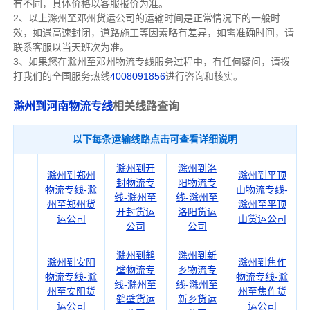
有不同，具体价格以客服报价为准。
2、以上
滁州
至邓州货运公司的运输时间是正常情况下的一般时
效，如遇高速封闭，道路施工等因素略有差异，如需准确时间，请
联系客服以当天班次为准。
3、如果您在
滁州
至邓州物流专线服务过程中，有任何疑问，请拨
打我们的全国服务热线
4008091856
进行咨询和核实。
滁州到河南物流专线
相关线路查询
以下每条运输线路点击可查看详细说明
滁州到开
滁州到洛
滁州到郑州
滁州到平顶
封物流专
阳物流专
物流专线-滁
山物流专线-
线-滁州至
线-滁州至
州至郑州货
滁州至平顶
开封货运
洛阳货运
运公司
山货运公司
公司
公司
滁州到鹤
滁州到新
滁州到安阳
滁州到焦作
壁物流专
乡物流专
物流专线-滁
物流专线-滁
线-滁州至
线-滁州至
州至安阳货
州至焦作货
鹤壁货运
新乡货运
运公司
运公司