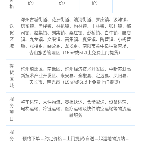
价）
价）
价）
格
邓州古城街道、花洲街道、湍河街道、罗庄镇、汲滩镇、
送
穰东镇、孟楼镇、林扒镇、构林镇、十林镇、张村镇、都
货
司镇、赵集镇、刘集镇、桑庄镇、彭桥镇、白牛镇、腰店
区
镇、九龙镇、文渠镇、高集镇、夏集镇、陶营镇、小杨营
域
镇、张楼乡、裴营乡、龙堰乡、南阳市黄牛良种繁育场、
杏山旅游管理区（
15m³或5t以上免费上门提货）
提
滁州琅琊区、南谯区、滁州经济技术开发区、中新苏滁高
货
新技术产业开发区、来安县、全椒县、定远县、凤阳县、
区
天长市、明光市（
15m³或5t以上免费上门提货）
域
服
整车运输、大件物流、零担快运、仓储配送、设备运输、
务
电梯运输、冷链运输、医疗运输及快件航空运输等物流运
项
输服务
目
服
务
预约下单→约定价格→上门提货/自送→起运地物流站→