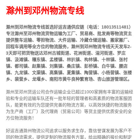
滁州到邓州物流专线
滁州到邓州物流专线首选好运吉通供应链（电话：18013511481）
专注滁州至邓州物流货物运输为工厂、贸易商、批发商等物流货主
提供整车运输、零担物流、大件运输、冷藏仓储运输、搬家搬厂、
回程车调用等全方位的物流服务，滁州到邓州物流专线天天发车2-
3天即可把货物送达邓州古城街道、花洲街道、湍河街道、罗庄
镇、汲滩镇、穰东镇、孟楼镇、林扒镇、构林镇、十林镇、张村
镇、都司镇、赵集镇、刘集镇、桑庄镇、彭桥镇、白牛镇、腰店
镇、九龙镇、文渠镇、高集镇、夏集镇、陶营镇、小杨营镇、张楼
乡、裴营乡、龙堰乡、南阳市黄牛良种繁育场、杏山旅游管理区。
滁州至邓州货运公司合作运输企业已超过1000家拥有丰富的运输经
验和专业的运输车队还有一批年轻的管理者和高素质的物流客服团
队，能更有效的为您提供完善的物流方案，以高效快捷的物流服务
为生产商（工厂）及代理商（贸易公司）等货主提供优质安全的全
方位物流服务！
好运吉通滁州物流公司追求以服务求生存，靠信誉谋发展为客户不
同的物流需求，提供定制的物流服务方案，给出精确的报价和制定