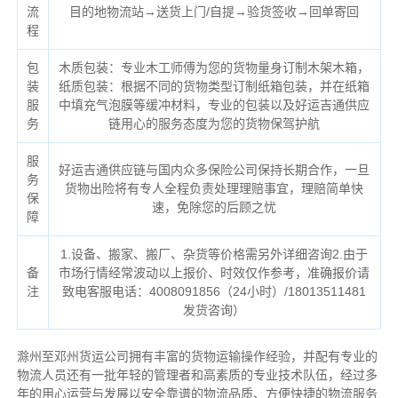
流
目的地物流站→送货上门/自提→验货签收→回单寄回
程
包
木质包装：专业木工师傅为您的货物量身订制木架木箱，
装
纸质包装：根据不同的货物类型订制纸箱包装，并在纸箱
服
中填充气泡膜等缓冲材料，专业的包装以及好运吉通供应
务
链用心的服务态度为您的货物保驾护航
服
好运吉通供应链与国内众多保险公司保持长期合作，一旦
务
货物出险将有专人全程负责处理理赔事宜，理赔简单快
保
速，免除您的后顾之忧
障
1.设备、搬家、搬厂、杂货等价格需另外详细咨询2.由于
备
市场行情经常波动以上报价、时效仅作参考，准确报价请
注
致电客服电话：4008091856（24小时）/18013511481
发货咨询）
滁州至邓州货运公司拥有丰富的货物运输操作经验，并配有专业的
物流人员还有一批年轻的管理者和高素质的专业技术队伍，经过多
年的用心运营与发展以安全靠谱的物流品质、方便快捷的物流服务