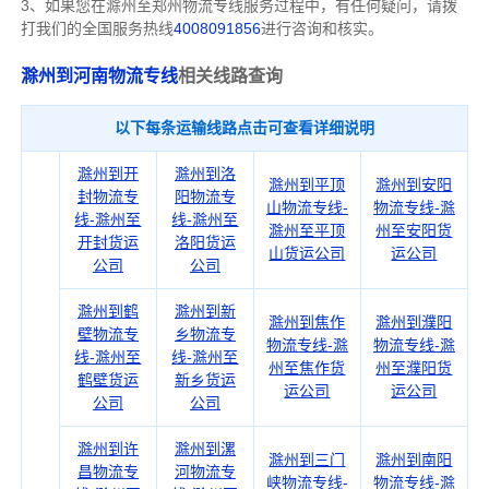
3、如果您在
滁州
至郑州物流专线服务过程中，有任何疑问，请拨
打我们的全国服务热线
4008091856
进行咨询和核实。
滁州到河南物流专线
相关线路查询
以下每条运输线路点击可查看详细说明
滁州到开
滁州到洛
滁州到平顶
滁州到安阳
封物流专
阳物流专
山物流专线-
物流专线-滁
线-滁州至
线-滁州至
滁州至平顶
州至安阳货
开封货运
洛阳货运
山货运公司
运公司
公司
公司
滁州到鹤
滁州到新
滁州到焦作
滁州到濮阳
壁物流专
乡物流专
物流专线-滁
物流专线-滁
线-滁州至
线-滁州至
州至焦作货
州至濮阳货
鹤壁货运
新乡货运
运公司
运公司
公司
公司
滁州到许
滁州到漯
滁州到三门
滁州到南阳
昌物流专
河物流专
峡物流专线-
物流专线-滁