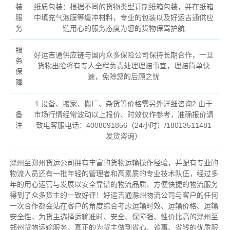
装
纸质包装：根据不同的货物类型订制纸箱包装，并在纸箱
服
中填充气泡膜等缓冲材料，专业的包装以及好运吉通供应
务
链用心的服务态度为您的货物保驾护航
服
好运吉通供应链与国内众多保险公司保持长期合作，一旦
务
货物出险将有专人全程负责处理理赔事宜，理赔简单快
保
速，免除您的后顾之忧
障
1.设备、搬家、搬厂、杂货等价格需另外详细咨询2.由于
备
市场行情经常波动以上报价、时效仅作参考，准确报价请
注
致电客服电话：4008091856（24小时）/18013511481
发货咨询）
滁州至郑州货运公司拥有丰富的货物运输操作经验，并配有专业的
物流人员还有一批年轻的管理者和高素质的专业技术队伍，经过多
年的用心运营与发展以安全靠谱的物流品质、方便快捷的物流服务
得到了众多货主的一致好评！好运吉通滁州物流公司与客户的任何
一次合作都会站在客户的角度综合考虑运输时效、运输价格、运输
安全性，为货主选择运输准时、安全、保障强、性价比高的滁州至
郑州货物运输服务，真正的为货主做到省心、省事、省钱的优质服