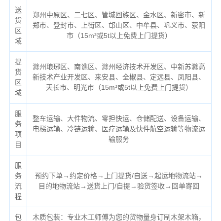
送
郑州中原区、二七区、管城回族区、金水区、新密市、新
货
郑市、登封市、上街区、邙山区、中牟县、巩义市、荥阳
区
市（
15m³或5t以上免费上门提货）
域
提
滁州琅琊区、南谯区、滁州经济技术开发区、中新苏滁高
货
新技术产业开发区、来安县、全椒县、定远县、凤阳县、
区
天长市、明光市（
15m³或5t以上免费上门提货）
域
服
整车运输、大件物流、零担快运、仓储配送、设备运输、
务
电梯运输、冷链运输、医疗运输及快件航空运输等物流运
项
输服务
目
服
务
预约下单→约定价格→上门提货/自送→起运地物流站→
流
目的地物流站→送货上门/自提→验货签收→回单寄回
程
包
木质包装：专业木工师傅为您的货物量身订制木架木箱，