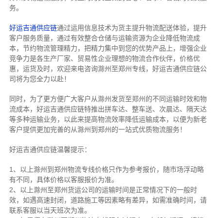
务。
好运吉通供应链
通过运用信息技术为货主提升物流配送体验，提升
客户服务质量，通过有效整合仓储与运输资源为企业降低物流成
本，节约物流管理精力，把精力集中到您的优势产品上，增强企业
竞争力是各生产厂家、贸易性企业理想的物流合作伙伴，价格优
惠，运货及时，欢迎来电咨询滁州至郑州专线，好运吉通供应链公
司将为您全力以赴！
同时，为了更方便广大客户从滁州发货至郑州的不同运输时效和物
流成本，好运吉通供应链特推出拼车达、整车送、次晨达、隔天达
等多种运输业务，以此来提高物流效率降低运输成本，以便为新老
客户提供更加完善的从滁州到郑州的一站式优质物流服务！
好运吉通供应链温馨提示：
1、以上滁州到郑州物流专线价格只作为参考报价，随市场浮动略
有不同，具体价格以客服报价为准。
2、以上
滁州
至郑州货运公司的运输时间是正常情况下的一般时
效，如遇高速封闭，道路施工等因素略有差异，如需准确时间，请
联系客服以当天班次为准。