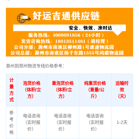
滁州到郑州物流专线价格参考：
计
泡货价格
重泡货价格
纯重货价格
运输时
量
（体积/立
（体积/立
（重量/公
效
方
方）
方）
斤）
（天）
式
参
电话咨询
电话咨询
电话咨询
考
（实时报
（实时报
（实时报
1-2天
价
价）
价）
价）
格