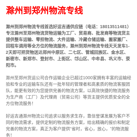
滁州到郑州物流专线
滁州到郑州物流专线首选好运吉通供应链（电话：18013511481）
专注滁州至郑州物流货物运输为工厂、贸易商、批发商等物流货主
提供整车运输、零担物流、大件运输、冷藏仓储运输、搬家搬厂、
回程车调用等全方位的物流服务，滁州到郑州物流专线天天发车1-
2天即可把货物送达郑州中原区、二七区、管城回族区、金水区、
新密市、新郑市、登封市、上街区、邙山区、中牟县、巩义市、荥
阳市。
滁州至郑州货运公司合作运输企业已超过1000家拥有丰富的运输经
验和专业的运输车队还有一批年轻的管理者和高素质的物流客服团
队，能更有效的为您提供完善的物流方案，以高效快捷的物流服务
为生产商（工厂）及代理商（贸易公司）等货主提供优质安全的全
方位物流服务！
好运吉通滁州物流公司追求以服务求生存，靠信誉谋发展为客户不
同的物流需求，提供定制的物流服务方案，给出精确的报价和制定
完善的物流方案，真正为客户提供“省时，省心，放心，”的物流服
务！