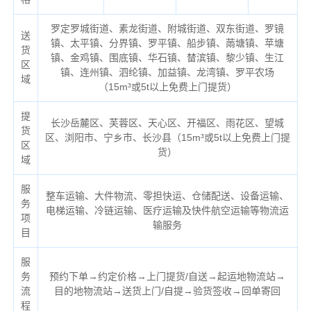
罗定罗城街道、素龙街道、附城街道、双东街道、罗镜
送
镇、太平镇、分界镇、罗平镇、船步镇、䓣塘镇、苹塘
货
镇、金鸡镇、围底镇、华石镇、榃滨镇、黎少镇、生江
区
镇、连州镇、泗纶镇、加益镇、龙湾镇、罗平农场
域
（
15m³或5t以上免费上门提货）
提
长沙岳麓区、芙蓉区、天心区、开福区、雨花区、望城
货
区、浏阳市、宁乡市、长沙县（
15m³或5t以上免费上门提
区
货）
域
服
整车运输、大件物流、零担快运、仓储配送、设备运输、
务
电梯运输、冷链运输、医疗运输及快件航空运输等物流运
项
输服务
目
服
务
预约下单→约定价格→上门提货/自送→起运地物流站→
流
目的地物流站→送货上门/自提→验货签收→回单寄回
程