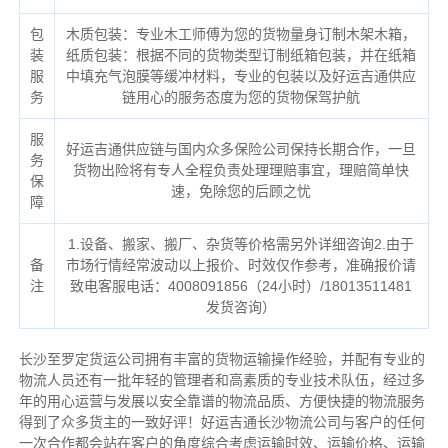
包
木质包装：专业木工师傅为您的货物量身订制木架木箱，
装
纸质包装：根据不同的货物类型订制纸箱包装，并在纸箱
服
中填充气泡膜等缓冲材料，专业的包装以及好运吉通供应
务
链用心的服务态度为您的货物保驾护航
服
好运吉通供应链与国内众多保险公司保持长期合作，一旦
务
货物出险将有专人全程负责处理理赔事宜，理赔简单快
保
速，免除您的后顾之忧
障
1.设备、搬家、搬厂、杂货等价格需另外详细咨询2.由于
备
市场行情经常波动以上报价、时效仅作参考，准确报价请
注
致电客服电话：4008091856（24小时）/18013511481
发货咨询）
长沙至罗定货运公司拥有丰富的货物运输操作经验，并配有专业的
物流人员还有一批年轻的管理者和高素质的专业技术队伍，经过多
年的用心运营与发展以安全靠谱的物流品质、方便快捷的物流服务
得到了众多货主的一致好评！好运吉通长沙物流公司与客户的任何
一次合作都会站在客户的角度综合考虑运输时效、运输价格、运输