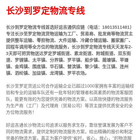
长沙到罗定物流专线
长沙到罗定物流专线首选好运吉通供应链（电话：18013511481）
专注长沙至罗定物流货物运输为工厂、贸易商、批发商等物流货主
提供整车运输、零担物流、大件运输、冷藏仓储运输、搬家搬厂、
回程车调用等全方位的物流服务，长沙到罗定物流专线天天发车2-
3天即可把货物送达罗定罗城街道、素龙街道、附城街道、双东街
道、罗镜镇、太平镇、分界镇、罗平镇、船步镇、䓣塘镇、苹塘
镇、金鸡镇、围底镇、华石镇、榃滨镇、黎少镇、生江镇、连州
镇、泗纶镇、加益镇、龙湾镇、罗平农场。
长沙至罗定货运公司合作运输企业已超过1000家拥有丰富的运输经
验和专业的运输车队还有一批年轻的管理者和高素质的物流客服团
队，能更有效的为您提供完善的物流方案，以高效快捷的物流服务
为生产商（工厂）及代理商（贸易公司）等货主提供优质安全的全
方位物流服务！
好运吉通长沙物流公司追求以服务求生存，靠信誉谋发展为客户不
同的物流需求，提供定制的物流服务方案，给出精确的报价和制定
完善的物流方案，真正为客户提供“省时，省心，放心，”的物流服