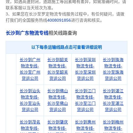
效，如遇高速封闭，道路施工等因素略有差异，如需准确时间，请
联系客服以当天班次为准。
3、如果您在
长沙
至罗定物流专线服务过程中，有任何疑问，请拨
打我们的全国服务热线
4008091856
进行咨询和核实。
长沙到广东物流专线
相关线路查询
以下每条运输线路点击可查看详细说明
长沙到广州
长沙到韶关
长沙到深圳
长沙到珠海
物流专线-
物流专线-
物流专线-
物流专线-
长沙至广州
长沙至韶关
长沙至深圳
长沙至珠海
货运公司
货运公司
货运公司
货运公司
长沙到汕头
长沙到佛山
长沙到江门
长沙到湛江
物流专线-
物流专线-
物流专线-
物流专线-
长沙至汕头
长沙至佛山
长沙至江门
长沙至湛江
货运公司
货运公司
货运公司
货运公司
长沙到茂名
长沙到肇庆
长沙到惠州
长沙到梅州
物流专线-
物流专线-
物流专线-
物流专线-