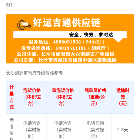
务！
长沙到罗定物流专线价格参考：
计
泡货价格
重泡货价格
纯重货价格
运输时
量
（体积/立
（体积/立
（重量/公
效
方
方）
方）
斤）
（天）
式
参
电话咨询
电话咨询
电话咨询
考
（实时报
（实时报
（实时报
2-3天
价
价）
价）
价）
格