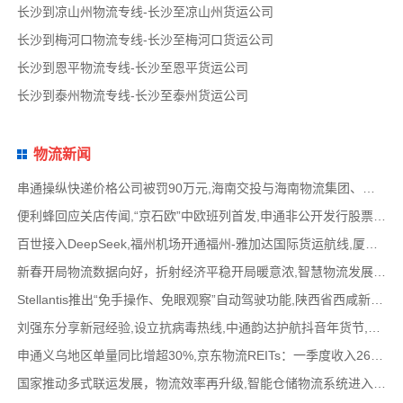
长沙到凉山州物流专线-长沙至凉山州货运公司
长沙到梅河口物流专线-长沙至梅河口货运公司
长沙到恩平物流专线-长沙至恩平货运公司
长沙到泰州物流专线-长沙至泰州货运公司
物流新闻
串通操纵快递价格公司被罚90万元,海南交投与海南物流集团、中国移动海南公司签署战略合作
便利蜂回应关店传闻,“京石欧”中欧班列首发,申通非公开发行股票方案失效,老挝中通和老挝
百世接入DeepSeek,福州机场开通福州-雅加达国际货运航线,厦门拟立法保障网约配送员劳动权益
新春开局物流数据向好，折射经济平稳开局暖意浓,智慧物流发展迅猛，新一代信息技术深度融
Stellantis推出“免手操作、免眼观察”自动驾驶功能,陕西省西咸新区公示首批智能网联道路测试
刘强东分享新冠经验,设立抗病毒热线,中通韵达护航抖音年货节,圆通再添一架新货机,官方最新
申通义乌地区单量同比增超30%,京东物流REITs：一季度收入2624万元,eBay暂停考核从中国香港寄出
国家推动多式联运发展，物流效率再升级,智能仓储物流系统进入高速发展阶段,低空物流成为物