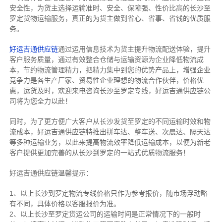
安全性，为货主选择运输准时、安全、保障强、性价比高的长沙至
罗定货物运输服务，真正的为货主做到省心、省事、省钱的优质服
务。
好运吉通供应链
通过运用信息技术为货主提升物流配送体验，提升
客户服务质量，通过有效整合仓储与运输资源为企业降低物流成
本，节约物流管理精力，把精力集中到您的优势产品上，增强企业
竞争力是各生产厂家、贸易性企业理想的物流合作伙伴，价格优
惠，运货及时，欢迎来电咨询长沙至罗定专线，好运吉通供应链公
司将为您全力以赴！
同时，为了更方便广大客户从长沙发货至罗定的不同运输时效和物
流成本，好运吉通供应链特推出拼车达、整车送、次晨达、隔天达
等多种运输业务，以此来提高物流效率降低运输成本，以便为新老
客户提供更加完善的从长沙到罗定的一站式优质物流服务！
好运吉通供应链温馨提示：
1、以上长沙到罗定物流专线价格只作为参考报价，随市场浮动略
有不同，具体价格以客服报价为准。
2、以上
长沙
至罗定货运公司的运输时间是正常情况下的一般时