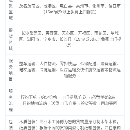
货
茂名茂南区、茂港区、电白县、高州市、化州市、信宜市
区
（
15m³或5t以上免费上门提货）
域
提
长沙岳麓区、芙蓉区、天心区、开福区、雨花区、望城
货
区、浏阳市、宁乡市、长沙县（
15m³或5t以上免费上门提
区
货）
域
服
整车运输、大件物流、零担快运、仓储配送、设备运输、
务
电梯运输、冷链运输、医疗运输及快件航空运输等物流运
项
输服务
目
服
务
预约下单→约定价格→上门提货/自送→起运地物流站→
流
目的地物流站→送货上门/自提→验货签收→回单寄回
程
包
木质包装：专业木工师傅为您的货物量身订制木架木箱，
装
纸质包装：根据不同的货物类型订制纸箱包装，并在纸箱