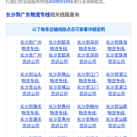
打我们的全国服务热线
4008091856
进行咨询和核实。
长沙到广东物流专线
相关线路查询
以下每条运输线路点击可查看详细说明
长沙到广州
长沙到韶关
长沙到深圳
长沙到珠海
物流专线-
物流专线-
物流专线-
物流专线-
长沙至广州
长沙至韶关
长沙至深圳
长沙至珠海
货运公司
货运公司
货运公司
货运公司
长沙到汕头
长沙到佛山
长沙到江门
长沙到湛江
物流专线-
物流专线-
物流专线-
物流专线-
长沙至汕头
长沙至佛山
长沙至江门
长沙至湛江
货运公司
货运公司
货运公司
货运公司
长沙到肇庆
长沙到惠州
长沙到梅州
长沙到汕尾
物流专线-
物流专线-
物流专线-
物流专线-
长沙至肇庆
长沙至惠州
长沙至梅州
长沙至汕尾
货运公司
货运公司
货运公司
货运公司