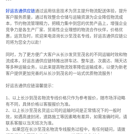
好运吉通供应链
通过运用信息技术为货主提升物流配送体验，提升
客户服务质量，通过有效整合仓储与运输资源为企业降低物流成
本，节约物流管理精力，把精力集中到您的优势产品上，增强企业
竞争力是各生产厂家、贸易性企业理想的物流合作伙伴，价格优
惠，运货及时，欢迎来电咨询长沙至茂名专线，好运吉通供应链公
司将为您全力以赴！
同时，为了更方便广大客户从长沙发货至茂名的不同运输时效和物
流成本，好运吉通供应链特推出拼车达、整车送、次晨达、隔天达
等多种运输业务，以此来提高物流效率降低运输成本，以便为新老
客户提供更加完善的从长沙到茂名的一站式优质物流服务！
好运吉通供应链温馨提示：
1、以上长沙到茂名物流专线价格只作为参考报价，随市场浮动略
有不同，具体价格以客服报价为准。
2、以上
长沙
至茂名货运公司的运输时间是正常情况下的一般时
效，如遇高速封闭，道路施工等因素略有差异，如需准确时间，请
联系客服以当天班次为准。
3、如果您在
长沙
至茂名物流专线服务过程中，有任何疑问，请拨