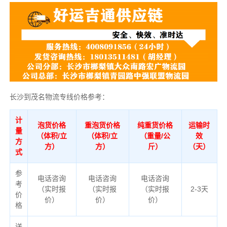
长沙到茂名物流专线价格参考：
计
泡货价格
重泡货价格
纯重货价格
运输时
量
（体积/立
（体积/立
（重量/公
效
方
方）
方）
斤）
（天）
式
参
电话咨询
电话咨询
电话咨询
考
（实时报
（实时报
（实时报
2-3天
价
价）
价）
价）
格
送