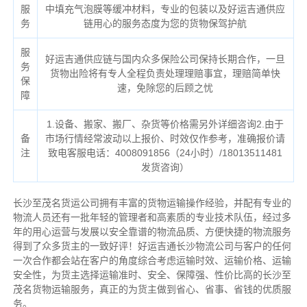
服
中填充气泡膜等缓冲材料，专业的包装以及好运吉通供应
务
链用心的服务态度为您的货物保驾护航
服
好运吉通供应链与国内众多保险公司保持长期合作，一旦
务
货物出险将有专人全程负责处理理赔事宜，理赔简单快
保
速，免除您的后顾之忧
障
1.设备、搬家、搬厂、杂货等价格需另外详细咨询2.由于
备
市场行情经常波动以上报价、时效仅作参考，准确报价请
注
致电客服电话：4008091856（24小时）/18013511481
发货咨询）
长沙至茂名货运公司拥有丰富的货物运输操作经验，并配有专业的
物流人员还有一批年轻的管理者和高素质的专业技术队伍，经过多
年的用心运营与发展以安全靠谱的物流品质、方便快捷的物流服务
得到了众多货主的一致好评！好运吉通长沙物流公司与客户的任何
一次合作都会站在客户的角度综合考虑运输时效、运输价格、运输
安全性，为货主选择运输准时、安全、保障强、性价比高的长沙至
茂名货物运输服务，真正的为货主做到省心、省事、省钱的优质服
务。