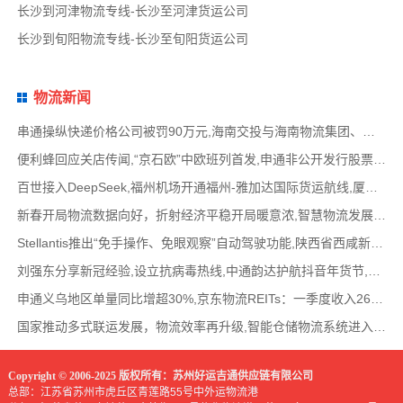
长沙到河津物流专线-长沙至河津货运公司
长沙到旬阳物流专线-长沙至旬阳货运公司
物流新闻
串通操纵快递价格公司被罚90万元,海南交投与海南物流集团、中国移动海南公司签署战略合作
便利蜂回应关店传闻,“京石欧”中欧班列首发,申通非公开发行股票方案失效,老挝中通和老挝
百世接入DeepSeek,福州机场开通福州-雅加达国际货运航线,厦门拟立法保障网约配送员劳动权益
新春开局物流数据向好，折射经济平稳开局暖意浓,智慧物流发展迅猛，新一代信息技术深度融
Stellantis推出“免手操作、免眼观察”自动驾驶功能,陕西省西咸新区公示首批智能网联道路测试
刘强东分享新冠经验,设立抗病毒热线,中通韵达护航抖音年货节,圆通再添一架新货机,官方最新
申通义乌地区单量同比增超30%,京东物流REITs：一季度收入2624万元,eBay暂停考核从中国香港寄出
国家推动多式联运发展，物流效率再升级,智能仓储物流系统进入高速发展阶段,低空物流成为物
Copyright © 2006-2025 版权所有：苏州好运吉通供应链有限公司
总部：江苏省苏州市虎丘区青莲路55号中外运物流港