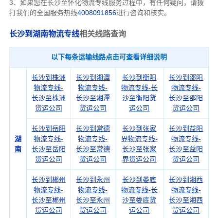
3、如果您在
长沙
至怀化物流专线服务过程中，有任何疑问，请拨
打我们的全国服务热线
4008091856
进行咨询和核实。
长沙到湖南物流专线
相关线路查询
以下每条运输线路点击可查看详细说明
长沙到株洲
长沙到湘潭
长沙到衡阳
长沙到邵阳
物流专线-
物流专线-
物流专线-长
物流专线-
长沙至株洲
长沙至湘潭
沙至衡阳货
长沙至邵阳
货运公司
货运公司
运公司
货运公司
长沙到岳阳
长沙到常德
长沙到张家
长沙到益阳
湖
物流专线-
物流专线-
界物流专线-
物流专线-
南
长沙至岳阳
长沙至常德
长沙至张家
长沙至益阳
货运公司
货运公司
界货运公司
货运公司
长沙到郴州
长沙到永州
长沙到娄底
长沙到湘西
物流专线-
物流专线-
物流专线-长
物流专线-
长沙至郴州
长沙至永州
沙至娄底货
长沙至湘西
货运公司
货运公司
运公司
货运公司