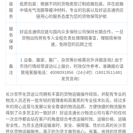
装
纸质包装：根据不同的货物类型订制纸箱包装，并在纸箱
服
中填充气泡膜等缓冲材料，专业的包装以及好运吉通供应
务
链用心的服务态度为您的货物保驾护航
服
好运吉通供应链与国内众多保险公司保持长期合作，一旦
务
货物出险将有专人全程负责处理理赔事宜，理赔简单快
保
速，免除您的后顾之忧
障
1.设备、搬家、搬厂、杂货等价格需另外详细咨询2.由于
备
市场行情经常波动以上报价、时效仅作参考，准确报价请
注
致电客服电话：4008091856（24小时）/18013511481
发货咨询）
长沙至怀化货运公司拥有丰富的货物运输操作经验，并配有专业的
物流人员还有一批年轻的管理者和高素质的专业技术队伍，经过多
年的用心运营与发展以安全靠谱的物流品质、方便快捷的物流服务
得到了众多货主的一致好评！好运吉通长沙物流公司与客户的任何
一次合作都会站在客户的角度综合考虑运输时效、运输价格、运输
安全性，为货主选择运输准时、安全、保障强、性价比高的长沙至
怀化货物运输服务，真正的为货主做到省心、省事、省钱的优质服