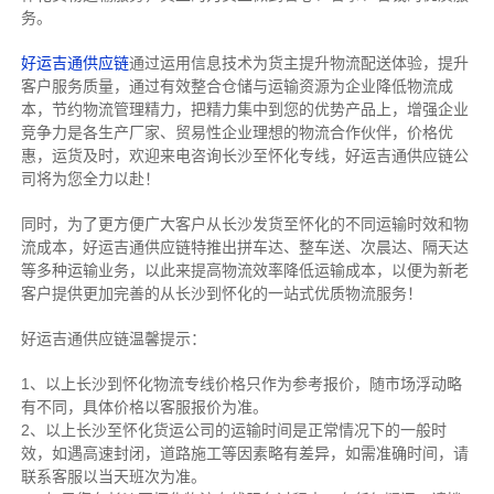
务。
好运吉通供应链
通过运用信息技术为货主提升物流配送体验，提升
客户服务质量，通过有效整合仓储与运输资源为企业降低物流成
本，节约物流管理精力，把精力集中到您的优势产品上，增强企业
竞争力是各生产厂家、贸易性企业理想的物流合作伙伴，价格优
惠，运货及时，欢迎来电咨询长沙至怀化专线，好运吉通供应链公
司将为您全力以赴！
同时，为了更方便广大客户从长沙发货至怀化的不同运输时效和物
流成本，好运吉通供应链特推出拼车达、整车送、次晨达、隔天达
等多种运输业务，以此来提高物流效率降低运输成本，以便为新老
客户提供更加完善的从长沙到怀化的一站式优质物流服务！
好运吉通供应链温馨提示：
1、以上长沙到怀化物流专线价格只作为参考报价，随市场浮动略
有不同，具体价格以客服报价为准。
2、以上
长沙
至怀化货运公司的运输时间是正常情况下的一般时
效，如遇高速封闭，道路施工等因素略有差异，如需准确时间，请
联系客服以当天班次为准。