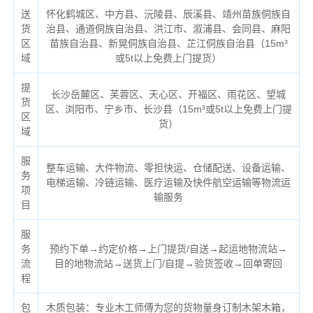
送
怀化鹤城区、中方县、沅陵县、辰溪县、靖州苗族侗族自
货
治县、通道侗族自治县、洪江市、溆浦县、会同县、麻阳
区
苗族自治县、新晃侗族自治县、芷江侗族自治县（
15m³
域
或5t以上免费上门提货）
提
长沙岳麓区、芙蓉区、天心区、开福区、雨花区、望城
货
区、浏阳市、宁乡市、长沙县（
15m³或5t以上免费上门提
区
货）
域
服
整车运输、大件物流、零担快运、仓储配送、设备运输、
务
电梯运输、冷链运输、医疗运输及快件航空运输等物流运
项
输服务
目
服
务
预约下单→约定价格→上门提货/自送→起运地物流站→
流
目的地物流站→送货上门/自提→验货签收→回单寄回
程
包
木质包装：专业木工师傅为您的货物量身订制木架木箱，