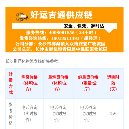
长沙到怀化物流专线价格参考：
计
泡货价格
重泡货价格
纯重货价格
运输时
量
（体积/立
（体积/立
（重量/公
效
方
方）
方）
斤）
（天）
式
参
电话咨询
电话咨询
电话咨询
考
（实时报
（实时报
（实时报
1天
价
价）
价）
价）
格