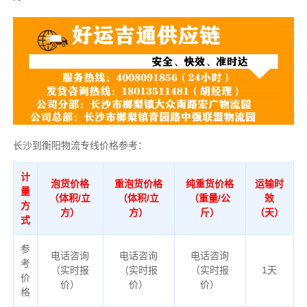
长沙到衡阳物流专线价格参考：
计
泡货价格
重泡货价格
纯重货价格
运输时
量
（体积/立
（体积/立
（重量/公
效
方
方）
方）
斤）
（天）
式
参
电话咨询
电话咨询
电话咨询
考
（实时报
（实时报
（实时报
1天
价
价）
价）
价）
格