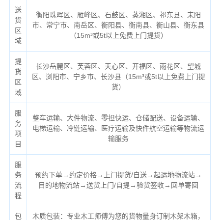
送
衡阳珠晖区、雁峰区、石鼓区、蒸湘区、祁东县、耒阳
货
市、常宁市、南岳区、衡阳县、衡南县、衡山县、衡东县
区
（
15m³或5t以上免费上门提货）
域
提
长沙岳麓区、芙蓉区、天心区、开福区、雨花区、望城
货
区、浏阳市、宁乡市、长沙县（
15m³或5t以上免费上门提
区
货）
域
服
整车运输、大件物流、零担快运、仓储配送、设备运输、
务
电梯运输、冷链运输、医疗运输及快件航空运输等物流运
项
输服务
目
服
务
预约下单→约定价格→上门提货/自送→起运地物流站→
流
目的地物流站→送货上门/自提→验货签收→回单寄回
程
包
木质包装：专业木工师傅为您的货物量身订制木架木箱，