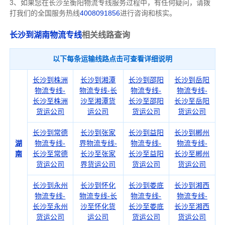
3、如果您在
长沙
至衡阳物流专线服务过程中，有任何疑问，请拨
打我们的全国服务热线
4008091856
进行咨询和核实。
长沙到湖南物流专线
相关线路查询
以下每条运输线路点击可查看详细说明
长沙到株洲
长沙到湘潭
长沙到邵阳
长沙到岳阳
物流专线-
物流专线-长
物流专线-
物流专线-
长沙至株洲
沙至湘潭货
长沙至邵阳
长沙至岳阳
货运公司
运公司
货运公司
货运公司
长沙到常德
长沙到张家
长沙到益阳
长沙到郴州
湖
物流专线-
界物流专线-
物流专线-
物流专线-
南
长沙至常德
长沙至张家
长沙至益阳
长沙至郴州
货运公司
界货运公司
货运公司
货运公司
长沙到永州
长沙到怀化
长沙到娄底
长沙到湘西
物流专线-
物流专线-长
物流专线-
物流专线-
长沙至永州
沙至怀化货
长沙至娄底
长沙至湘西
货运公司
运公司
货运公司
货运公司