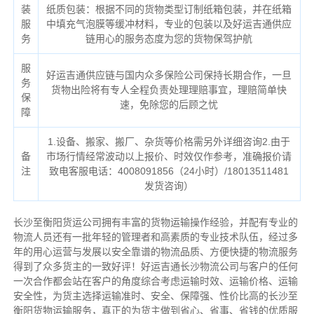
装
纸质包装：根据不同的货物类型订制纸箱包装，并在纸箱
服
中填充气泡膜等缓冲材料，专业的包装以及好运吉通供应
务
链用心的服务态度为您的货物保驾护航
服
好运吉通供应链与国内众多保险公司保持长期合作，一旦
务
货物出险将有专人全程负责处理理赔事宜，理赔简单快
保
速，免除您的后顾之忧
障
1.设备、搬家、搬厂、杂货等价格需另外详细咨询2.由于
备
市场行情经常波动以上报价、时效仅作参考，准确报价请
注
致电客服电话：4008091856（24小时）/18013511481
发货咨询）
长沙至衡阳货运公司拥有丰富的货物运输操作经验，并配有专业的
物流人员还有一批年轻的管理者和高素质的专业技术队伍，经过多
年的用心运营与发展以安全靠谱的物流品质、方便快捷的物流服务
得到了众多货主的一致好评！好运吉通长沙物流公司与客户的任何
一次合作都会站在客户的角度综合考虑运输时效、运输价格、运输
安全性，为货主选择运输准时、安全、保障强、性价比高的长沙至
衡阳货物运输服务，真正的为货主做到省心、省事、省钱的优质服