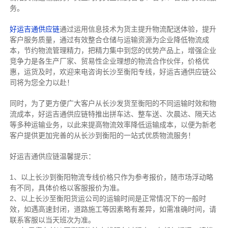
务。
好运吉通供应链
通过运用信息技术为货主提升物流配送体验，提升
客户服务质量，通过有效整合仓储与运输资源为企业降低物流成
本，节约物流管理精力，把精力集中到您的优势产品上，增强企业
竞争力是各生产厂家、贸易性企业理想的物流合作伙伴，价格优
惠，运货及时，欢迎来电咨询长沙至衡阳专线，好运吉通供应链公
司将为您全力以赴！
同时，为了更方便广大客户从长沙发货至衡阳的不同运输时效和物
流成本，好运吉通供应链特推出拼车达、整车送、次晨达、隔天达
等多种运输业务，以此来提高物流效率降低运输成本，以便为新老
客户提供更加完善的从长沙到衡阳的一站式优质物流服务！
好运吉通供应链温馨提示：
1、以上长沙到衡阳物流专线价格只作为参考报价，随市场浮动略
有不同，具体价格以客服报价为准。
2、以上
长沙
至衡阳货运公司的运输时间是正常情况下的一般时
效，如遇高速封闭，道路施工等因素略有差异，如需准确时间，请
联系客服以当天班次为准。