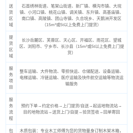
送
石首绣林街道、笔架山街道、新厂镇、横沟市镇、大垸
货
镇、小河口镇、桃花山镇、调关镇、东升镇、高基庙镇、
区
南口镇、高陵镇、团山寺镇、久合垸乡、天鹅洲开发区
域
（
15m³或5t以上免费上门提货）
提
长沙岳麓区、芙蓉区、天心区、开福区、雨花区、望城
货
区、浏阳市、宁乡市、长沙县（
15m³或5t以上免费上门提
区
货）
域
服
整车运输、大件物流、零担快运、仓储配送、设备运输、
务
电梯运输、冷链运输、医疗运输及快件航空运输等物流运
项
输服务
目
服
务
预约下单→约定价格→上门提货/自送→起运地物流站→
流
目的地物流站→送货上门/自提→验货签收→回单寄回
程
包
木质包装：专业木工师傅为您的货物量身订制木架木箱，