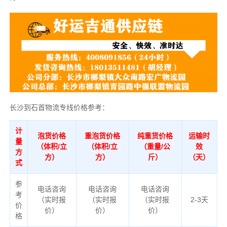
长沙到石首物流专线价格参考：
计
泡货价格
重泡货价格
纯重货价格
运输时
量
（体积/立
（体积/立
（重量/公
效
方
方）
方）
斤）
（天）
式
参
电话咨询
电话咨询
电话咨询
考
（实时报
（实时报
（实时报
2-3天
价
价）
价）
价）
格