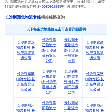
3、如果您在
长沙
至石首物流专线服务过程中，有任何疑问，请拨
打我们的全国服务热线
4008091856
进行咨询和核实。
长沙到湖北物流专线
相关线路查询
以下每条运输线路点击可查看详细说明
长沙到黄
长沙到十
长沙到武汉
长沙到宜昌
石物流专
堰物流专
物流专线-长
物流专线-长
线-长沙至
线-长沙至
沙至武汉货
沙至宜昌货
黄石货运
十堰货运
运公司
运公司
公司
公司
长沙到鄂
长沙到荆
长沙到襄樊
长沙到孝感
州物流专
门物流专
物流专线-长
物流专线-长
线-长沙至
线-长沙至
沙至襄樊货
沙至孝感货
鄂州货运
荆门货运
运公司
运公司
公司
公司
长沙到黄
长沙到咸
长沙到荆州
长沙到随州
冈物流专
宁物流专
物流专线-长
物流专线-长