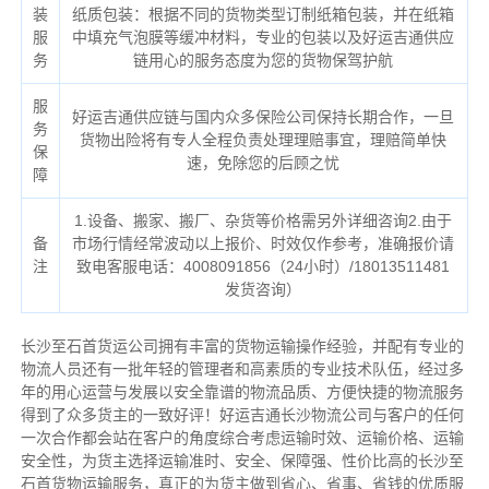
装
纸质包装：根据不同的货物类型订制纸箱包装，并在纸箱
服
中填充气泡膜等缓冲材料，专业的包装以及好运吉通供应
务
链用心的服务态度为您的货物保驾护航
服
好运吉通供应链与国内众多保险公司保持长期合作，一旦
务
货物出险将有专人全程负责处理理赔事宜，理赔简单快
保
速，免除您的后顾之忧
障
1.设备、搬家、搬厂、杂货等价格需另外详细咨询2.由于
备
市场行情经常波动以上报价、时效仅作参考，准确报价请
注
致电客服电话：4008091856（24小时）/18013511481
发货咨询）
长沙至石首货运公司拥有丰富的货物运输操作经验，并配有专业的
物流人员还有一批年轻的管理者和高素质的专业技术队伍，经过多
年的用心运营与发展以安全靠谱的物流品质、方便快捷的物流服务
得到了众多货主的一致好评！好运吉通长沙物流公司与客户的任何
一次合作都会站在客户的角度综合考虑运输时效、运输价格、运输
安全性，为货主选择运输准时、安全、保障强、性价比高的长沙至
石首货物运输服务，真正的为货主做到省心、省事、省钱的优质服