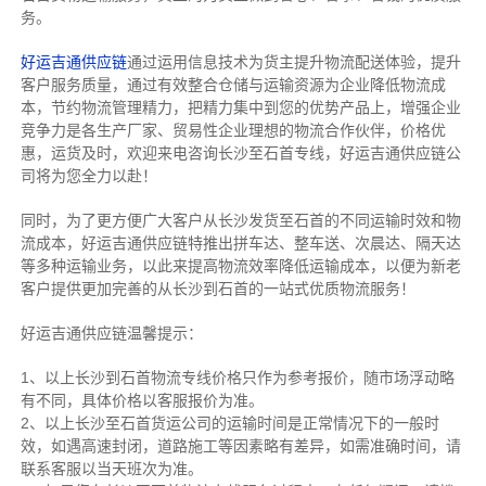
务。
好运吉通供应链
通过运用信息技术为货主提升物流配送体验，提升
客户服务质量，通过有效整合仓储与运输资源为企业降低物流成
本，节约物流管理精力，把精力集中到您的优势产品上，增强企业
竞争力是各生产厂家、贸易性企业理想的物流合作伙伴，价格优
惠，运货及时，欢迎来电咨询长沙至石首专线，好运吉通供应链公
司将为您全力以赴！
同时，为了更方便广大客户从长沙发货至石首的不同运输时效和物
流成本，好运吉通供应链特推出拼车达、整车送、次晨达、隔天达
等多种运输业务，以此来提高物流效率降低运输成本，以便为新老
客户提供更加完善的从长沙到石首的一站式优质物流服务！
好运吉通供应链温馨提示：
1、以上长沙到石首物流专线价格只作为参考报价，随市场浮动略
有不同，具体价格以客服报价为准。
2、以上
长沙
至石首货运公司的运输时间是正常情况下的一般时
效，如遇高速封闭，道路施工等因素略有差异，如需准确时间，请
联系客服以当天班次为准。