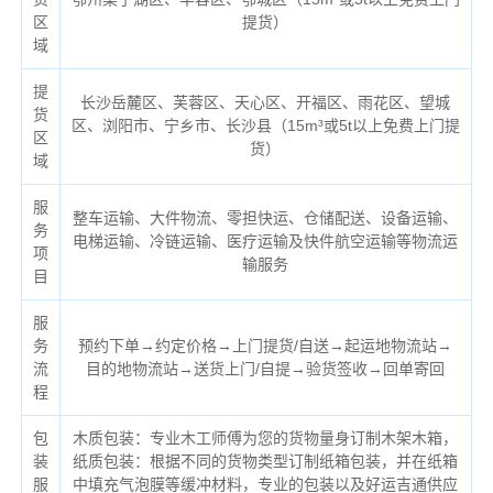
区
提货）
域
提
长沙岳麓区、芙蓉区、天心区、开福区、雨花区、望城
货
区、浏阳市、宁乡市、长沙县（
15m³或5t以上免费上门提
区
货）
域
服
整车运输、大件物流、零担快运、仓储配送、设备运输、
务
电梯运输、冷链运输、医疗运输及快件航空运输等物流运
项
输服务
目
服
务
预约下单→约定价格→上门提货/自送→起运地物流站→
流
目的地物流站→送货上门/自提→验货签收→回单寄回
程
包
木质包装：专业木工师傅为您的货物量身订制木架木箱，
装
纸质包装：根据不同的货物类型订制纸箱包装，并在纸箱
服
中填充气泡膜等缓冲材料，专业的包装以及好运吉通供应