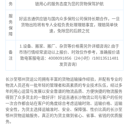
务
链用心的服务态度为您的货物保驾护航
服
好运吉通供应链与国内众多保险公司保持长期合作，一旦
务
货物出险将有专人全程负责处理理赔事宜，理赔简单快
保
速，免除您的后顾之忧
障
1.设备、搬家、搬厂、杂货等价格需另外详细咨询2.由于
备
市场行情经常波动以上报价、时效仅作参考，准确报价请
注
致电客服电话：4008091856（24小时）/18013511481
发货咨询）
长沙至鄂州货运公司拥有丰富的货物运输操作经验，并配有专业的
物流人员还有一批年轻的管理者和高素质的专业技术队伍，经过多
年的用心运营与发展以安全靠谱的物流品质、方便快捷的物流服务
得到了众多货主的一致好评！好运吉通长沙物流公司与客户的任何
一次合作都会站在客户的角度综合考虑运输时效、运输价格、运输
安全性，为货主选择运输准时、安全、保障强、性价比高的长沙至
鄂州货物运输服务，真正的为货主做到省心、省事、省钱的优质服
务。