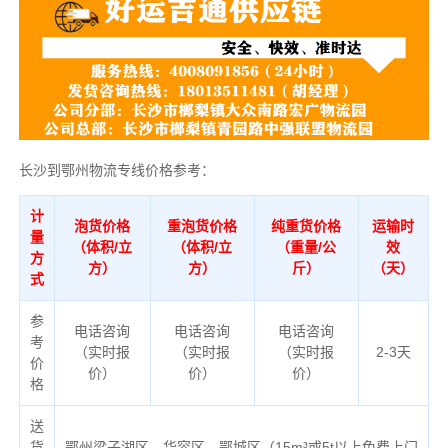
长沙到鄂州物流专线价格参考：
计
泡货价格
重泡货价格
纯重货价格
运输时
量
（体积/立
（体积/立
（重量/公
效
方
方）
方）
斤）
（天）
式
参
电话咨询
电话咨询
电话咨询
考
（实时报
（实时报
（实时报
2-3天
价
价）
价）
价）
格
送
货
鄂州梁子湖区、华容区、鄂城区（
15m³或5t以上免费上门