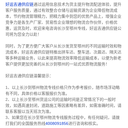
好运吉通供应链
通过运用信息技术为货主提升物流配送体验，提升
客户服务质量，通过有效整合仓储与运输资源为企业降低物流成
本，节约物流管理精力，把精力集中到您的优势产品上，增强企业
竞争力是各生产厂家、贸易性企业理想的物流合作伙伴，价格优
惠，运货及时，欢迎来电咨询长沙至鄂州专线，好运吉通供应链公
司将为您全力以赴！
同时，为了更方便广大客户从长沙发货至鄂州的不同运输时效和物
流成本，好运吉通供应链特推出拼车达、整车送、次晨达、隔天达
等多种运输业务，以此来提高物流效率降低运输成本，以便为新老
客户提供更加完善的从长沙到鄂州的一站式优质物流服务！
好运吉通供应链温馨提示：
1、以上长沙到鄂州物流专线价格只作为参考报价，随市场浮动略
有不同，具体价格以客服报价为准。
2、以上
长沙
至鄂州货运公司的运输时间是正常情况下的一般时
效，如遇高速封闭，道路施工等因素略有差异，如需准确时间，请
联系客服以当天班次为准。
3、如果您在
长沙
至鄂州物流专线服务过程中，有任何疑问，请拨
打我们的全国服务热线
4008091856
进行咨询和核实。