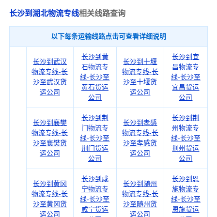
长沙到湖北物流专线
相关线路查询
以下每条运输线路点击可查看详细说明
长沙到黄
长沙到宜
长沙到武汉
长沙到十堰
石物流专
昌物流专
物流专线-长
物流专线-长
线-长沙至
线-长沙至
沙至武汉货
沙至十堰货
黄石货运
宜昌货运
运公司
运公司
公司
公司
长沙到荆
长沙到荆
长沙到襄樊
长沙到孝感
门物流专
州物流专
物流专线-长
物流专线-长
线-长沙至
线-长沙至
沙至襄樊货
沙至孝感货
荆门货运
荆州货运
运公司
运公司
公司
公司
长沙到咸
长沙到恩
长沙到黄冈
长沙到随州
宁物流专
施物流专
物流专线-长
物流专线-长
线-长沙至
线-长沙至
沙至黄冈货
沙至随州货
咸宁货运
恩施货运
运公司
运公司